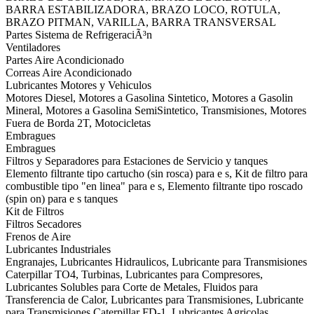
BARRA ESTABILIZADORA, BRAZO LOCO, ROTULA,
BRAZO PITMAN, VARILLA, BARRA TRANSVERSAL
Partes Sistema de RefrigeraciÃ³n
Ventiladores
Partes Aire Acondicionado
Correas Aire Acondicionado
Lubricantes Motores y Vehiculos
Motores Diesel, Motores a Gasolina Sintetico, Motores a Gasolin
Mineral, Motores a Gasolina SemiSintetico, Transmisiones, Motores
Fuera de Borda 2T, Motocicletas
Embragues
Embragues
Filtros y Separadores para Estaciones de Servicio y tanques
Elemento filtrante tipo cartucho (sin rosca) para e s, Kit de filtro para
combustible tipo "en linea" para e s, Elemento filtrante tipo roscado
(spin on) para e s tanques
Kit de Filtros
Filtros Secadores
Frenos de Aire
Lubricantes Industriales
Engranajes, Lubricantes Hidraulicos, Lubricante para Transmisiones
Caterpillar TO4, Turbinas, Lubricantes para Compresores,
Lubricantes Solubles para Corte de Metales, Fluidos para
Transferencia de Calor, Lubricantes para Transmisiones, Lubricante
para Transmisiones Caterpillar FD-1, Lubricantes Agricolas,