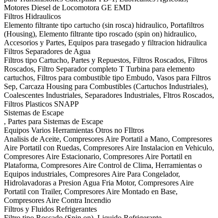
Motores Diesel de Locomotora GE EMD
Filtros Hidraulicos
Elemento filtrante tipo cartucho (sin rosca) hidraulico, Portafiltros
(Housing), Elemento filtrante tipo roscado (spin on) hidraulico,
Accesorios y Partes, Equipos para trasegado y filtracion hidraulica
Filtros Separadores de Agua
Filtros tipo Cartucho, Partes y Repuestos, Filtros Roscados, Filtros
Roscados, Filtro Separador completo T Turbina para elemento
cartuchos, Filtros para combustible tipo Embudo, Vasos para Filtros
Sep, Carcaza Housing para Combustibles (Cartuchos Industriales),
Coalescentes Industriales, Separadores Industriales, Fltros Roscados,
Filtros Plasticos SNAPP
Sistemas de Escape
, Partes para Sistemas de Escape
Equipos Varios Herramientas Otros no FIltros
Analisis de Aceite, Compresores Aire Portatil a Mano, Compresores
Aire Portatil con Ruedas, Compresores Aire Instalacion en Vehiculo,
Compresores Aire Estacionario, Compresores Aire Portatil en
Plataforma, Compresores Aire Control de Clima, Herramientas o
Equipos industriales, Compresores Aire Para Congelador,
Hidrolavadoras a Presion Agua Fria Motor, Compresores Aire
Portatil con Trailer, Compresores Aire Montado en Base,
Compresores Aire Contra Incendio
Filtros y Fluidos Refrigerantes
Filtro tipo Roscado (Spin on), Liquido Refrigerante