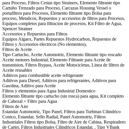
para Proceso, Filtros Cestas tipo Strainers, Elemento filtrante tipo
Cartuho Trenzado para Proceso, Carcazas Housing Vessel o
portafiltros para Procesos, Elemento filtrante tipo Bolsa para
proceso, Metalicos, Repuestos y accesorios de filtros para Procesos,
Equipos completos para filtracion de procesos, Kit Filtro de Agua,
Spencer Strainer
Accesorios y Repuestos para Filtros
Equipos Algaex, Partes Repuestos Hydrocarbon, Repuestos de
Filtros y Accesorios electricos (No elementos),
Filtros de Aceite
Tipo Cartucho, Aceite Automotriz, Elemento filtrante tipo roscado
Aceite motores Industrial, Elemento Filtrante para Aceite de
transmision, Filtros Bypass, Aceite Motocicletas, Linea de filtros de
Aceite reusables
Aditivos para combustible aceite refrigerante
Aditivos para Diesel, Aditivos para refrigerantes, Aditivos para
Gasolina, Aditivo para Aceite
Filtros y elementos para Agua Industrial Domestico
Elemento filtrante tipo cartucho (sin rosca) para agua, Kit completo
de Cabezal + Filtro para Agua
Filtros de Aire
Estandar Automotriz, Tipo Panel, Filtros para Turbinas Cilindrico
Conico, Estandar, Sello Radial, Panel Automotriz, Filtros
Industriales Filtros tipo Bolsa, Filtro de Aire de Cabina, Respiradero
de Carter, Filtros Industriales Cilindricos Estandar, , Tipo VBank