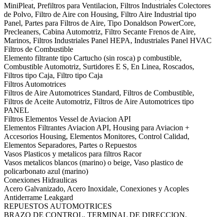
MiniPleat, Prefiltros para Ventilacion, Filtros Industriales Colectores
de Polvo, Filtro de Aire con Housing, Filtro Aire Industrial tipo
Panel, Partes para Filtros de Aire, Tipo Donaldson PowerCore,
Precleaners, Cabina Automotriz, Filtro Secante Frenos de Aire,
Marinos, Filtros Industriales Panel HEPA, Industriales Panel HVAC
Filtros de Combustible
Elemento filtrante tipo Cartucho (sin rosca) p combustible,
Combustible Automotriz, Surtidores E S, En Linea, Roscados,
Filtros tipo Caja, Filtro tipo Caja
Filtros Automotrices
Filtros de Aire Automotrices Standard, Filtros de Combustible,
Filtros de Aceite Automotriz, Filtros de Aire Automotrices tipo
PANEL
Filtros Elementos Vessel de Aviacion API
Elementos Filtrantes Aviacion API, Housing para Aviacion +
Accesorios Housing, Elementos Monitores, Control Calidad,
Elementos Separadores, Partes o Repuestos
Vasos Plasticos y metalicos para filtros Racor
Vasos metalicos blancos (marino) o beige, Vaso plastico de
policarbonato azul (marino)
Conexiones Hidraulicas
Acero Galvanizado, Acero Inoxidale, Conexiones y Acoples
Antiderrame Leakgard
REPUESTOS AUTOMOTRICES
BRAZO DE CONTROL, TERMINAL DE DIRECCION,