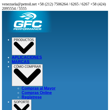
venezuela@petroil.net
+58 (212) 7506264 / 6265 / 6267
+58 (424)
2095554 / 5555
PRODUCTOS
APLICACIONES
MARCAS
CÓMO COMPRAR
Compras al Mayor
Compras Online
Regístrese
SOPORTE