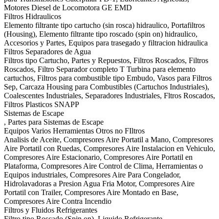
Motores Diesel de Locomotora GE EMD
Filtros Hidraulicos
Elemento filtrante tipo cartucho (sin rosca) hidraulico, Portafiltros
(Housing), Elemento filtrante tipo roscado (spin on) hidraulico,
Accesorios y Partes, Equipos para trasegado y filtracion hidraulica
Filtros Separadores de Agua
Filtros tipo Cartucho, Partes y Repuestos, Filtros Roscados, Filtros
Roscados, Filtro Separador completo T Turbina para elemento
cartuchos, Filtros para combustible tipo Embudo, Vasos para Filtros
Sep, Carcaza Housing para Combustibles (Cartuchos Industriales),
Coalescentes Industriales, Separadores Industriales, Fltros Roscados,
Filtros Plasticos SNAPP
Sistemas de Escape
, Partes para Sistemas de Escape
Equipos Varios Herramientas Otros no FIltros
Analisis de Aceite, Compresores Aire Portatil a Mano, Compresores
Aire Portatil con Ruedas, Compresores Aire Instalacion en Vehiculo,
Compresores Aire Estacionario, Compresores Aire Portatil en
Plataforma, Compresores Aire Control de Clima, Herramientas o
Equipos industriales, Compresores Aire Para Congelador,
Hidrolavadoras a Presion Agua Fria Motor, Compresores Aire
Portatil con Trailer, Compresores Aire Montado en Base,
Compresores Aire Contra Incendio
Filtros y Fluidos Refrigerantes
Filtro tipo Roscado (Spin on), Liquido Refrigerante