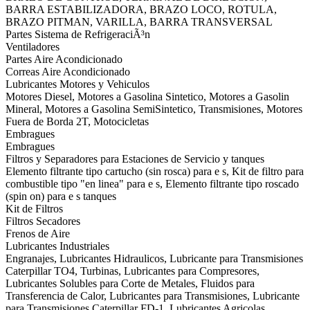
BARRA ESTABILIZADORA, BRAZO LOCO, ROTULA,
BRAZO PITMAN, VARILLA, BARRA TRANSVERSAL
Partes Sistema de RefrigeraciÃ³n
Ventiladores
Partes Aire Acondicionado
Correas Aire Acondicionado
Lubricantes Motores y Vehiculos
Motores Diesel, Motores a Gasolina Sintetico, Motores a Gasolin
Mineral, Motores a Gasolina SemiSintetico, Transmisiones, Motores
Fuera de Borda 2T, Motocicletas
Embragues
Embragues
Filtros y Separadores para Estaciones de Servicio y tanques
Elemento filtrante tipo cartucho (sin rosca) para e s, Kit de filtro para
combustible tipo "en linea" para e s, Elemento filtrante tipo roscado
(spin on) para e s tanques
Kit de Filtros
Filtros Secadores
Frenos de Aire
Lubricantes Industriales
Engranajes, Lubricantes Hidraulicos, Lubricante para Transmisiones
Caterpillar TO4, Turbinas, Lubricantes para Compresores,
Lubricantes Solubles para Corte de Metales, Fluidos para
Transferencia de Calor, Lubricantes para Transmisiones, Lubricante
para Transmisiones Caterpillar FD-1, Lubricantes Agricolas,