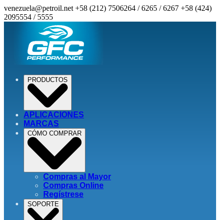
venezuela@petroil.net
+58 (212) 7506264 / 6265 / 6267
+58 (424)
2095554 / 5555
PRODUCTOS
APLICACIONES
MARCAS
CÓMO COMPRAR
Compras al Mayor
Compras Online
Regístrese
SOPORTE