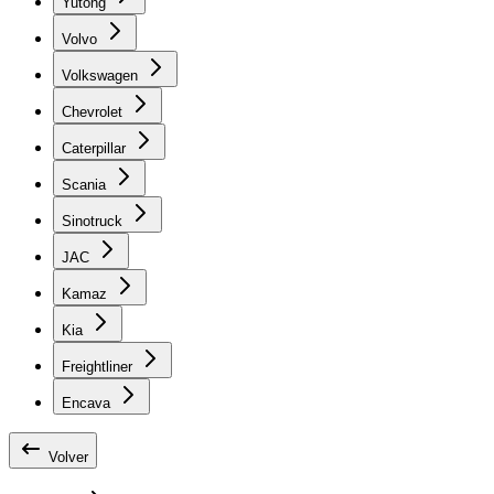
Yutong
Volvo
Volkswagen
Chevrolet
Caterpillar
Scania
Sinotruck
JAC
Kamaz
Kia
Freightliner
Encava
Volver