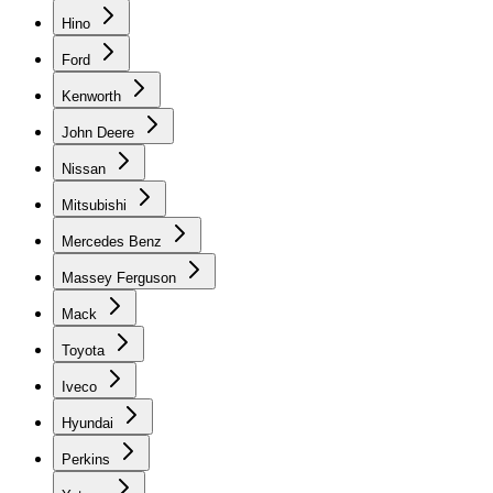
Hino
Ford
Kenworth
John Deere
Nissan
Mitsubishi
Mercedes Benz
Massey Ferguson
Mack
Toyota
Iveco
Hyundai
Perkins