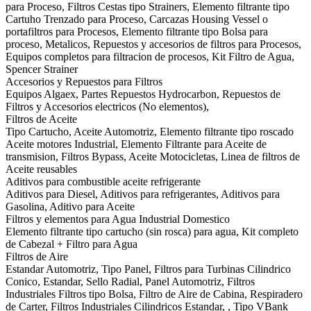
para Proceso, Filtros Cestas tipo Strainers, Elemento filtrante tipo
Cartuho Trenzado para Proceso, Carcazas Housing Vessel o
portafiltros para Procesos, Elemento filtrante tipo Bolsa para
proceso, Metalicos, Repuestos y accesorios de filtros para Procesos,
Equipos completos para filtracion de procesos, Kit Filtro de Agua,
Spencer Strainer
Accesorios y Repuestos para Filtros
Equipos Algaex, Partes Repuestos Hydrocarbon, Repuestos de
Filtros y Accesorios electricos (No elementos),
Filtros de Aceite
Tipo Cartucho, Aceite Automotriz, Elemento filtrante tipo roscado
Aceite motores Industrial, Elemento Filtrante para Aceite de
transmision, Filtros Bypass, Aceite Motocicletas, Linea de filtros de
Aceite reusables
Aditivos para combustible aceite refrigerante
Aditivos para Diesel, Aditivos para refrigerantes, Aditivos para
Gasolina, Aditivo para Aceite
Filtros y elementos para Agua Industrial Domestico
Elemento filtrante tipo cartucho (sin rosca) para agua, Kit completo
de Cabezal + Filtro para Agua
Filtros de Aire
Estandar Automotriz, Tipo Panel, Filtros para Turbinas Cilindrico
Conico, Estandar, Sello Radial, Panel Automotriz, Filtros
Industriales Filtros tipo Bolsa, Filtro de Aire de Cabina, Respiradero
de Carter, Filtros Industriales Cilindricos Estandar, , Tipo VBank