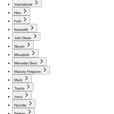
International
Hino
Ford
Kenworth
John Deere
Nissan
Mitsubishi
Mercedes Benz
Massey Ferguson
Mack
Toyota
Iveco
Hyundai
Perkins