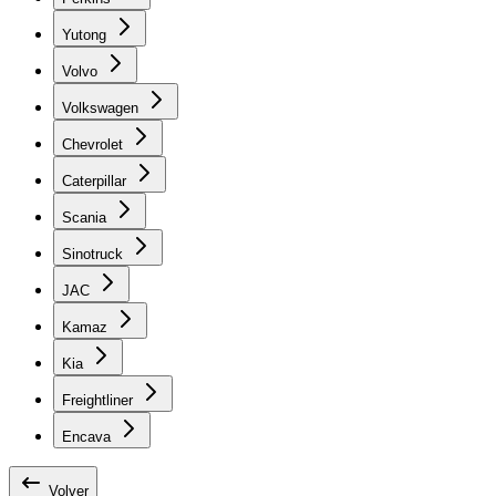
Yutong
Volvo
Volkswagen
Chevrolet
Caterpillar
Scania
Sinotruck
JAC
Kamaz
Kia
Freightliner
Encava
Volver