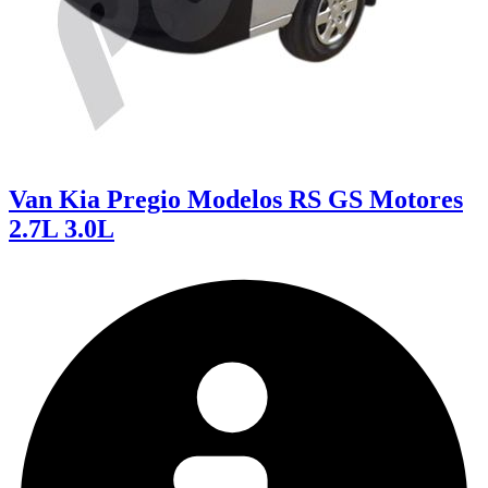
Van Kia Pregio Modelos RS GS Motores
2.7L 3.0L