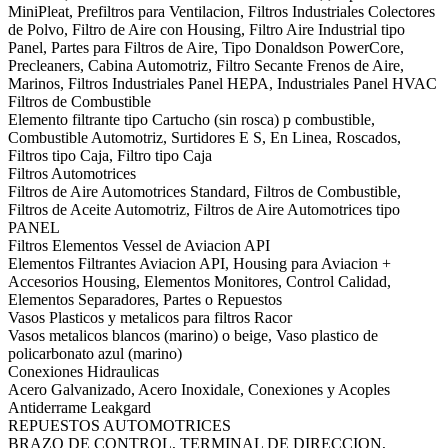
MiniPleat, Prefiltros para Ventilacion, Filtros Industriales Colectores
de Polvo, Filtro de Aire con Housing, Filtro Aire Industrial tipo
Panel, Partes para Filtros de Aire, Tipo Donaldson PowerCore,
Precleaners, Cabina Automotriz, Filtro Secante Frenos de Aire,
Marinos, Filtros Industriales Panel HEPA, Industriales Panel HVAC
Filtros de Combustible
Elemento filtrante tipo Cartucho (sin rosca) p combustible,
Combustible Automotriz, Surtidores E S, En Linea, Roscados,
Filtros tipo Caja, Filtro tipo Caja
Filtros Automotrices
Filtros de Aire Automotrices Standard, Filtros de Combustible,
Filtros de Aceite Automotriz, Filtros de Aire Automotrices tipo
PANEL
Filtros Elementos Vessel de Aviacion API
Elementos Filtrantes Aviacion API, Housing para Aviacion +
Accesorios Housing, Elementos Monitores, Control Calidad,
Elementos Separadores, Partes o Repuestos
Vasos Plasticos y metalicos para filtros Racor
Vasos metalicos blancos (marino) o beige, Vaso plastico de
policarbonato azul (marino)
Conexiones Hidraulicas
Acero Galvanizado, Acero Inoxidale, Conexiones y Acoples
Antiderrame Leakgard
REPUESTOS AUTOMOTRICES
BRAZO DE CONTROL, TERMINAL DE DIRECCION,