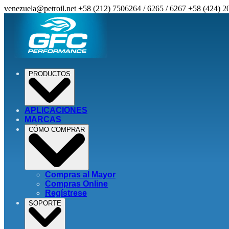
venezuela@petroil.net
+58 (212) 7506264 / 6265 / 6267
+58 (424) 2
PRODUCTOS
APLICACIONES
MARCAS
CÓMO COMPRAR
Compras al Mayor
Compras Online
Regístrese
SOPORTE