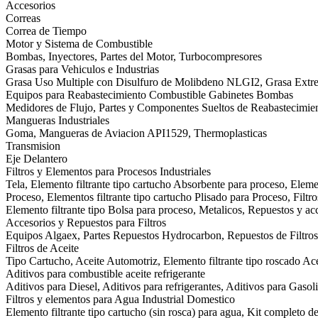
Accesorios
Correas
Correa de Tiempo
Motor y Sistema de Combustible
Bombas, Inyectores, Partes del Motor, Turbocompresores
Grasas para Vehiculos e Industrias
Grasa Uso Multiple con Disulfuro de Molibdeno NLGI2, Grasa Ext
Equipos para Reabastecimiento Combustible Gabinetes Bombas
Medidores de Flujo, Partes y Componentes Sueltos de Reabastecimie
Mangueras Industriales
Goma, Mangueras de Aviacion API1529, Thermoplasticas
Transmision
Eje Delantero
Filtros y Elementos para Procesos Industriales
Tela, Elemento filtrante tipo cartucho Absorbente para proceso, Eleme
Proceso, Elementos filtrante tipo cartucho Plisado para Proceso, Filtr
Elemento filtrante tipo Bolsa para proceso, Metalicos, Repuestos y acc
Accesorios y Repuestos para Filtros
Equipos Algaex, Partes Repuestos Hydrocarbon, Repuestos de Filtros 
Filtros de Aceite
Tipo Cartucho, Aceite Automotriz, Elemento filtrante tipo roscado Acei
Aditivos para combustible aceite refrigerante
Aditivos para Diesel, Aditivos para refrigerantes, Aditivos para Gasol
Filtros y elementos para Agua Industrial Domestico
Elemento filtrante tipo cartucho (sin rosca) para agua, Kit completo d