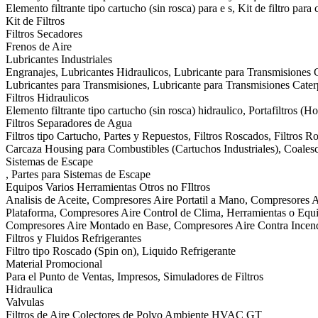
Elemento filtrante tipo cartucho (sin rosca) para e s, Kit de filtro para
Kit de Filtros
Filtros Secadores
Frenos de Aire
Lubricantes Industriales
Engranajes, Lubricantes Hidraulicos, Lubricante para Transmisiones C
Lubricantes para Transmisiones, Lubricante para Transmisiones Cat
Filtros Hidraulicos
Elemento filtrante tipo cartucho (sin rosca) hidraulico, Portafiltros (H
Filtros Separadores de Agua
Filtros tipo Cartucho, Partes y Repuestos, Filtros Roscados, Filtros 
Carcaza Housing para Combustibles (Cartuchos Industriales), Coalesce
Sistemas de Escape
, Partes para Sistemas de Escape
Equipos Varios Herramientas Otros no FIltros
Analisis de Aceite, Compresores Aire Portatil a Mano, Compresores A
Plataforma, Compresores Aire Control de Clima, Herramientas o Equip
Compresores Aire Montado en Base, Compresores Aire Contra Incen
Filtros y Fluidos Refrigerantes
Filtro tipo Roscado (Spin on), Liquido Refrigerante
Material Promocional
Para el Punto de Ventas, Impresos, Simuladores de Filtros
Hidraulica
Valvulas
Filtros de Aire Colectores de Polvo Ambiente HVAC GT