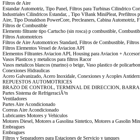
Filtros de Aire
Estandar Automotriz, Tipo Panel, Filtros para Turbinas Cilindrico Conic
Industriales Cilindricos Estandar, , Tipo VBank MiniPleat, Prefiltros pa
Aire, Tipo Donaldson PowerCore, Precleaners, Cabina Automotriz, Fi
Filtros de Combustible
Elemento filtrante tipo Cartucho (sin rosca) p combustible, Combustibl
Filtros Automotrices
Filtros de Aire Automotrices Standard, Filtros de Combustible, Filtr
Filtros Elementos Vessel de Aviacion API
Elementos Filtrantes Aviacion API, Housing para Aviacion + Accesor
Vasos Plasticos y metalicos para filtros Racor
Vasos metalicos blancos (marino) o beige, Vaso plastico de policarbon
Conexiones Hidraulicas
Acero Galvanizado, Acero Inoxidale, Conexiones y Acoples Antider
REPUESTOS AUTOMOTRICES
BRAZO DE CONTROL, TERMINAL DE DIRECCION, BARRA
Partes Sistema de RefrigeraciÃ³n
Ventiladores
Partes Aire Acondicionado
Correas Aire Acondicionado
Lubricantes Motores y Vehiculos
Motores Diesel, Motores a Gasolina Sintetico, Motores a Gasolin Min
Embragues
Embragues
Filtros y Separadores para Estaciones de Servicio y tanques