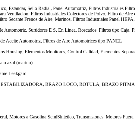
o, Estandar, Sello Radial, Panel Automotriz, Filtros Industriales Filtro
ra Ventilacion, Filtros Industriales Colectores de Polvo, Filtro de Aire 
ltro Secante Frenos de Aire, Marinos, Filtros Industriales Panel HEPA
e Automotriz, Surtidores E S, En Linea, Roscados, Filtros tipo Caja, Fi
os de Aceite Automotriz, Filtros de Aire Automotrices tipo PANEL
ios Housing, Elementos Monitores, Control Calidad, Elementos Separad
ato azul (marino)
rame Leakgard
 ESTABILIZADORA, BRAZO LOCO, ROTULA, BRAZO PITM
eral, Motores a Gasolina SemiSintetico, Transmisiones, Motores Fuera