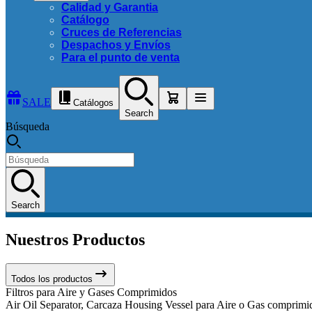
Calidad y Garantia
Catálogo
Cruces de Referencias
Despachos y Envíos
Para el punto de venta
SALE
Catálogos
Search
Búsqueda
Search
Nuestros Productos
Todos los productos
Filtros para Aire y Gases Comprimidos
Air Oil Separator, Carcaza Housing Vessel para Aire o Gas comprimido