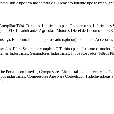
 combustible tipo "en linea" para e s, Elemento filtrante tipo roscado (sp
aterpillar TO4, Turbinas, Lubricantes para Compresores, Lubricantes S
erpillar FD-1, Lubricantes Agricolas, Motores Diesel de Locomotora 
ousing), Elemento filtrante tipo roscado (spin on) hidraulico, Accesorios
Roscados, Filtro Separador completo T Turbina para elemento cartuchos,
ntes Industriales, Separadores Industriales, Fltros Roscados, Filtros 
ire Portatil con Ruedas, Compresores Aire Instalacion en Vehiculo, Co
os industriales, Compresores Aire Para Congelador, Hidrolavadoras a P
dio