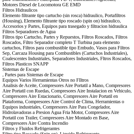
Motores Diesel de Locomotora GE EMD
Filtros Hidraulicos
Elemento filtrante tipo cartucho (sin rosca) hidraulico, Portafiltros
(Housing), Elemento filtrante tipo roscado (spin on) hidraulico,
Accesorios y Partes, Equipos para trasegado y filtracion hidraulica
Filtros Separadores de Agua
Filtros tipo Cartucho, Partes y Repuestos, Filtros Roscados, Filtros
Roscados, Filtro Separador completo T Turbina para elemento
cartuchos, Filtros para combustible tipo Embudo, Vasos para Filtros
Sep, Carcaza Housing para Combustibles (Cartuchos Industriales),
Coalescentes Industriales, Separadores Industriales, Fltros Roscados,
Filtros Plasticos SNAPP
Sistemas de Escape
, Partes para Sistemas de Escape
Equipos Varios Herramientas Otros no FIltros
Analisis de Aceite, Compresores Aire Portatil a Mano, Compresores
Aire Portatil con Ruedas, Compresores Aire Instalacion en Vehiculo,
Compresores Aire Estacionario, Compresores Aire Portatil en
Plataforma, Compresores Aire Control de Clima, Herramientas o
Equipos industriales, Compresores Aire Para Congelador,
Hidrolavadoras a Presion Agua Fria Motor, Compresores Aire
Portatil con Trailer, Compresores Aire Montado en Base,
Compresores Aire Contra Incendio
Filtros y Fluidos Refrigerantes
Filtro tipo Roscado (Spin on), Liquido Refrigerante