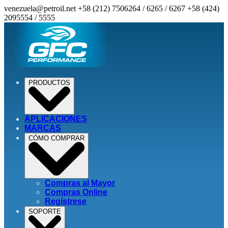
venezuela@petroil.net
+58 (212) 7506264 / 6265 / 6267
+58 (424)
2095554 / 5555
PRODUCTOS
APLICACIONES
MARCAS
CÓMO COMPRAR
Compras al Mayor
Compras Online
Regístrese
SOPORTE