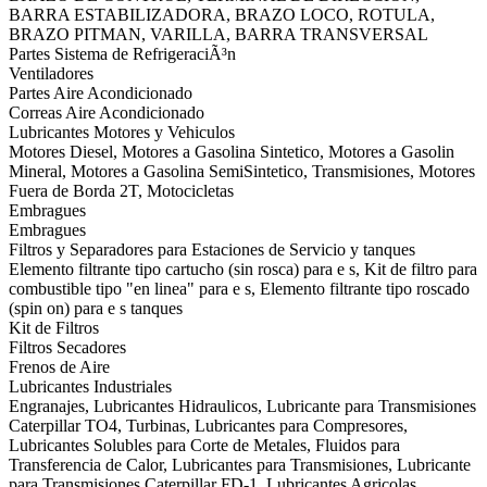
BARRA ESTABILIZADORA, BRAZO LOCO, ROTULA,
BRAZO PITMAN, VARILLA, BARRA TRANSVERSAL
Partes Sistema de RefrigeraciÃ³n
Ventiladores
Partes Aire Acondicionado
Correas Aire Acondicionado
Lubricantes Motores y Vehiculos
Motores Diesel, Motores a Gasolina Sintetico, Motores a Gasolin
Mineral, Motores a Gasolina SemiSintetico, Transmisiones, Motores
Fuera de Borda 2T, Motocicletas
Embragues
Embragues
Filtros y Separadores para Estaciones de Servicio y tanques
Elemento filtrante tipo cartucho (sin rosca) para e s, Kit de filtro para
combustible tipo "en linea" para e s, Elemento filtrante tipo roscado
(spin on) para e s tanques
Kit de Filtros
Filtros Secadores
Frenos de Aire
Lubricantes Industriales
Engranajes, Lubricantes Hidraulicos, Lubricante para Transmisiones
Caterpillar TO4, Turbinas, Lubricantes para Compresores,
Lubricantes Solubles para Corte de Metales, Fluidos para
Transferencia de Calor, Lubricantes para Transmisiones, Lubricante
para Transmisiones Caterpillar FD-1, Lubricantes Agricolas,