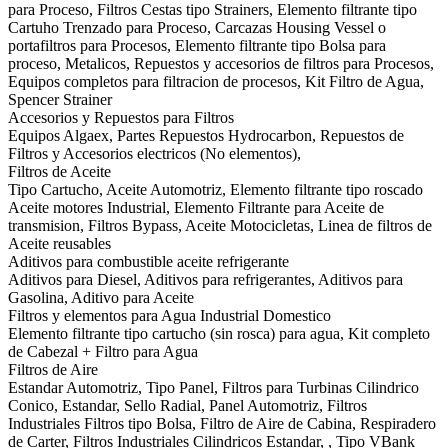
para Proceso, Filtros Cestas tipo Strainers, Elemento filtrante tipo
Cartuho Trenzado para Proceso, Carcazas Housing Vessel o
portafiltros para Procesos, Elemento filtrante tipo Bolsa para
proceso, Metalicos, Repuestos y accesorios de filtros para Procesos,
Equipos completos para filtracion de procesos, Kit Filtro de Agua,
Spencer Strainer
Accesorios y Repuestos para Filtros
Equipos Algaex, Partes Repuestos Hydrocarbon, Repuestos de
Filtros y Accesorios electricos (No elementos),
Filtros de Aceite
Tipo Cartucho, Aceite Automotriz, Elemento filtrante tipo roscado
Aceite motores Industrial, Elemento Filtrante para Aceite de
transmision, Filtros Bypass, Aceite Motocicletas, Linea de filtros de
Aceite reusables
Aditivos para combustible aceite refrigerante
Aditivos para Diesel, Aditivos para refrigerantes, Aditivos para
Gasolina, Aditivo para Aceite
Filtros y elementos para Agua Industrial Domestico
Elemento filtrante tipo cartucho (sin rosca) para agua, Kit completo
de Cabezal + Filtro para Agua
Filtros de Aire
Estandar Automotriz, Tipo Panel, Filtros para Turbinas Cilindrico
Conico, Estandar, Sello Radial, Panel Automotriz, Filtros
Industriales Filtros tipo Bolsa, Filtro de Aire de Cabina, Respiradero
de Carter, Filtros Industriales Cilindricos Estandar, , Tipo VBank