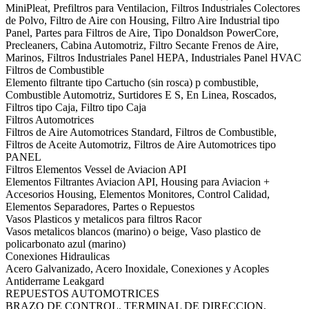
MiniPleat, Prefiltros para Ventilacion, Filtros Industriales Colectores
de Polvo, Filtro de Aire con Housing, Filtro Aire Industrial tipo
Panel, Partes para Filtros de Aire, Tipo Donaldson PowerCore,
Precleaners, Cabina Automotriz, Filtro Secante Frenos de Aire,
Marinos, Filtros Industriales Panel HEPA, Industriales Panel HVAC
Filtros de Combustible
Elemento filtrante tipo Cartucho (sin rosca) p combustible,
Combustible Automotriz, Surtidores E S, En Linea, Roscados,
Filtros tipo Caja, Filtro tipo Caja
Filtros Automotrices
Filtros de Aire Automotrices Standard, Filtros de Combustible,
Filtros de Aceite Automotriz, Filtros de Aire Automotrices tipo
PANEL
Filtros Elementos Vessel de Aviacion API
Elementos Filtrantes Aviacion API, Housing para Aviacion +
Accesorios Housing, Elementos Monitores, Control Calidad,
Elementos Separadores, Partes o Repuestos
Vasos Plasticos y metalicos para filtros Racor
Vasos metalicos blancos (marino) o beige, Vaso plastico de
policarbonato azul (marino)
Conexiones Hidraulicas
Acero Galvanizado, Acero Inoxidale, Conexiones y Acoples
Antiderrame Leakgard
REPUESTOS AUTOMOTRICES
BRAZO DE CONTROL, TERMINAL DE DIRECCION,