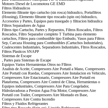
Motores Diesel de Locomotora GE EMD
Filtros Hidraulicos
Elemento filtrante tipo cartucho (sin rosca) hidraulico, Portafiltros
(Housing), Elemento filtrante tipo roscado (spin on) hidraulico,
Accesorios y Partes, Equipos para trasegado y filtracion hidraulica
Filtros Separadores de Agua
Filtros tipo Cartucho, Partes y Repuestos, Filtros Roscados, Filtros
Roscados, Filtro Separador completo T Turbina para elemento
cartuchos, Filtros para combustible tipo Embudo, Vasos para Filtros
Sep, Carcaza Housing para Combustibles (Cartuchos Industriales),
Coalescentes Industriales, Separadores Industriales, Fltros Roscados,
Filtros Plasticos SNAPP
Sistemas de Escape
, Partes para Sistemas de Escape
Equipos Varios Herramientas Otros no FIltros
Analisis de Aceite, Compresores Aire Portatil a Mano, Compresores
Aire Portatil con Ruedas, Compresores Aire Instalacion en Vehiculo,
Compresores Aire Estacionario, Compresores Aire Portatil en
Plataforma, Compresores Aire Control de Clima, Herramientas o
Equipos industriales, Compresores Aire Para Congelador,
Hidrolavadoras a Presion Agua Fria Motor, Compresores Aire
Portatil con Trailer, Compresores Aire Montado en Base,
Compresores Aire Contra Incendio
Filtros y Fluidos Refrigerantes
Filtro tipo Roscado (Spin on), Liquido Refrigerante