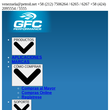
venezuela@petroil.net
+58 (212) 7506264 / 6265 / 6267
+58 (424)
2095554 / 5555
PRODUCTOS
APLICACIONES
MARCAS
CÓMO COMPRAR
Compras al Mayor
Compras Online
Regístrese
SOPORTE