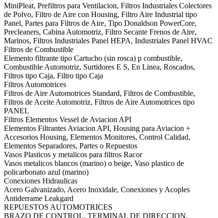
MiniPleat, Prefiltros para Ventilacion, Filtros Industriales Colectores
de Polvo, Filtro de Aire con Housing, Filtro Aire Industrial tipo
Panel, Partes para Filtros de Aire, Tipo Donaldson PowerCore,
Precleaners, Cabina Automotriz, Filtro Secante Frenos de Aire,
Marinos, Filtros Industriales Panel HEPA, Industriales Panel HVAC
Filtros de Combustible
Elemento filtrante tipo Cartucho (sin rosca) p combustible,
Combustible Automotriz, Surtidores E S, En Linea, Roscados,
Filtros tipo Caja, Filtro tipo Caja
Filtros Automotrices
Filtros de Aire Automotrices Standard, Filtros de Combustible,
Filtros de Aceite Automotriz, Filtros de Aire Automotrices tipo
PANEL
Filtros Elementos Vessel de Aviacion API
Elementos Filtrantes Aviacion API, Housing para Aviacion +
Accesorios Housing, Elementos Monitores, Control Calidad,
Elementos Separadores, Partes o Repuestos
Vasos Plasticos y metalicos para filtros Racor
Vasos metalicos blancos (marino) o beige, Vaso plastico de
policarbonato azul (marino)
Conexiones Hidraulicas
Acero Galvanizado, Acero Inoxidale, Conexiones y Acoples
Antiderrame Leakgard
REPUESTOS AUTOMOTRICES
BRAZO DE CONTROL, TERMINAL DE DIRECCION,