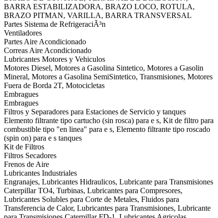
BARRA ESTABILIZADORA, BRAZO LOCO, ROTULA,
BRAZO PITMAN, VARILLA, BARRA TRANSVERSAL
Partes Sistema de RefrigeraciÃ³n
Ventiladores
Partes Aire Acondicionado
Correas Aire Acondicionado
Lubricantes Motores y Vehiculos
Motores Diesel, Motores a Gasolina Sintetico, Motores a Gasolin
Mineral, Motores a Gasolina SemiSintetico, Transmisiones, Motores
Fuera de Borda 2T, Motocicletas
Embragues
Embragues
Filtros y Separadores para Estaciones de Servicio y tanques
Elemento filtrante tipo cartucho (sin rosca) para e s, Kit de filtro para
combustible tipo "en linea" para e s, Elemento filtrante tipo roscado
(spin on) para e s tanques
Kit de Filtros
Filtros Secadores
Frenos de Aire
Lubricantes Industriales
Engranajes, Lubricantes Hidraulicos, Lubricante para Transmisiones
Caterpillar TO4, Turbinas, Lubricantes para Compresores,
Lubricantes Solubles para Corte de Metales, Fluidos para
Transferencia de Calor, Lubricantes para Transmisiones, Lubricante
para Transmisiones Caterpillar FD-1, Lubricantes Agricolas,