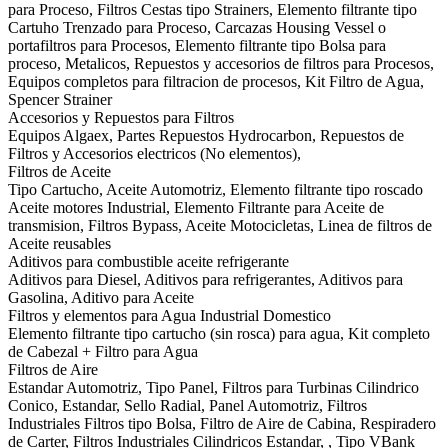
para Proceso, Filtros Cestas tipo Strainers, Elemento filtrante tipo
Cartuho Trenzado para Proceso, Carcazas Housing Vessel o
portafiltros para Procesos, Elemento filtrante tipo Bolsa para
proceso, Metalicos, Repuestos y accesorios de filtros para Procesos,
Equipos completos para filtracion de procesos, Kit Filtro de Agua,
Spencer Strainer
Accesorios y Repuestos para Filtros
Equipos Algaex, Partes Repuestos Hydrocarbon, Repuestos de
Filtros y Accesorios electricos (No elementos),
Filtros de Aceite
Tipo Cartucho, Aceite Automotriz, Elemento filtrante tipo roscado
Aceite motores Industrial, Elemento Filtrante para Aceite de
transmision, Filtros Bypass, Aceite Motocicletas, Linea de filtros de
Aceite reusables
Aditivos para combustible aceite refrigerante
Aditivos para Diesel, Aditivos para refrigerantes, Aditivos para
Gasolina, Aditivo para Aceite
Filtros y elementos para Agua Industrial Domestico
Elemento filtrante tipo cartucho (sin rosca) para agua, Kit completo
de Cabezal + Filtro para Agua
Filtros de Aire
Estandar Automotriz, Tipo Panel, Filtros para Turbinas Cilindrico
Conico, Estandar, Sello Radial, Panel Automotriz, Filtros
Industriales Filtros tipo Bolsa, Filtro de Aire de Cabina, Respiradero
de Carter, Filtros Industriales Cilindricos Estandar, , Tipo VBank