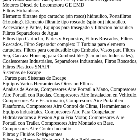
Motores Diesel de Locomotora GE EMD
Filtros Hidraulicos
Elemento filtrante tipo cartucho (sin rosca) hidraulico, Portafiltros
(Housing), Elemento filtrante tipo roscado (spin on) hidraulico,
Accesorios y Partes, Equipos para trasegado y filtracion hidraulica
Filtros Separadores de Agua
Filtros tipo Cartucho, Partes y Repuestos, Filtros Roscados, Filtros
Roscados, Filtro Separador completo T Turbina para elemento
cartuchos, Filtros para combustible tipo Embudo, Vasos para Filtros
Sep, Carcaza Housing para Combustibles (Cartuchos Industriales),
Coalescentes Industriales, Separadores Industriales, Fltros Roscados,
Filtros Plasticos SNAPP
Sistemas de Escape
, Partes para Sistemas de Escape
Equipos Varios Herramientas Otros no FIltros
Analisis de Aceite, Compresores Aire Portatil a Mano, Compresores
Aire Portatil con Ruedas, Compresores Aire Instalacion en Vehiculo,
Compresores Aire Estacionario, Compresores Aire Portatil en
Plataforma, Compresores Aire Control de Clima, Herramientas o
Equipos industriales, Compresores Aire Para Congelador,
Hidrolavadoras a Presion Agua Fria Motor, Compresores Aire
Portatil con Trailer, Compresores Aire Montado en Base,
Compresores Aire Contra Incendio
Filtros y Fluidos Refrigerantes
Filtro tipo Roscado (Spin on), Liquido Refrigerante