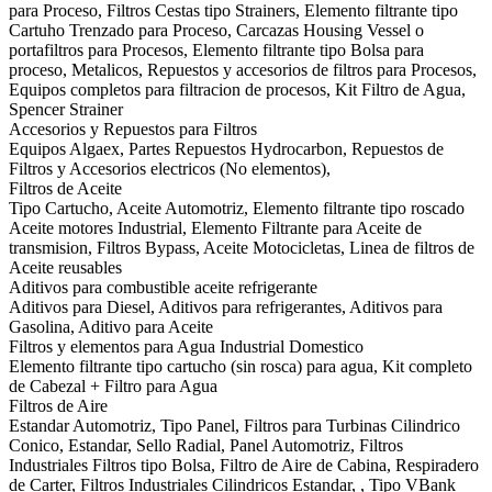
para Proceso, Filtros Cestas tipo Strainers, Elemento filtrante tipo
Cartuho Trenzado para Proceso, Carcazas Housing Vessel o
portafiltros para Procesos, Elemento filtrante tipo Bolsa para
proceso, Metalicos, Repuestos y accesorios de filtros para Procesos,
Equipos completos para filtracion de procesos, Kit Filtro de Agua,
Spencer Strainer
Accesorios y Repuestos para Filtros
Equipos Algaex, Partes Repuestos Hydrocarbon, Repuestos de
Filtros y Accesorios electricos (No elementos),
Filtros de Aceite
Tipo Cartucho, Aceite Automotriz, Elemento filtrante tipo roscado
Aceite motores Industrial, Elemento Filtrante para Aceite de
transmision, Filtros Bypass, Aceite Motocicletas, Linea de filtros de
Aceite reusables
Aditivos para combustible aceite refrigerante
Aditivos para Diesel, Aditivos para refrigerantes, Aditivos para
Gasolina, Aditivo para Aceite
Filtros y elementos para Agua Industrial Domestico
Elemento filtrante tipo cartucho (sin rosca) para agua, Kit completo
de Cabezal + Filtro para Agua
Filtros de Aire
Estandar Automotriz, Tipo Panel, Filtros para Turbinas Cilindrico
Conico, Estandar, Sello Radial, Panel Automotriz, Filtros
Industriales Filtros tipo Bolsa, Filtro de Aire de Cabina, Respiradero
de Carter, Filtros Industriales Cilindricos Estandar, , Tipo VBank