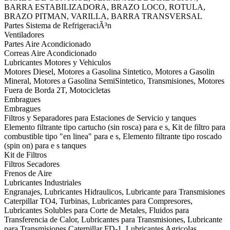
BARRA ESTABILIZADORA, BRAZO LOCO, ROTULA,
BRAZO PITMAN, VARILLA, BARRA TRANSVERSAL
Partes Sistema de RefrigeraciÃ³n
Ventiladores
Partes Aire Acondicionado
Correas Aire Acondicionado
Lubricantes Motores y Vehiculos
Motores Diesel, Motores a Gasolina Sintetico, Motores a Gasolin
Mineral, Motores a Gasolina SemiSintetico, Transmisiones, Motores
Fuera de Borda 2T, Motocicletas
Embragues
Embragues
Filtros y Separadores para Estaciones de Servicio y tanques
Elemento filtrante tipo cartucho (sin rosca) para e s, Kit de filtro para
combustible tipo "en linea" para e s, Elemento filtrante tipo roscado
(spin on) para e s tanques
Kit de Filtros
Filtros Secadores
Frenos de Aire
Lubricantes Industriales
Engranajes, Lubricantes Hidraulicos, Lubricante para Transmisiones
Caterpillar TO4, Turbinas, Lubricantes para Compresores,
Lubricantes Solubles para Corte de Metales, Fluidos para
Transferencia de Calor, Lubricantes para Transmisiones, Lubricante
para Transmisiones Caterpillar FD-1, Lubricantes Agricolas,