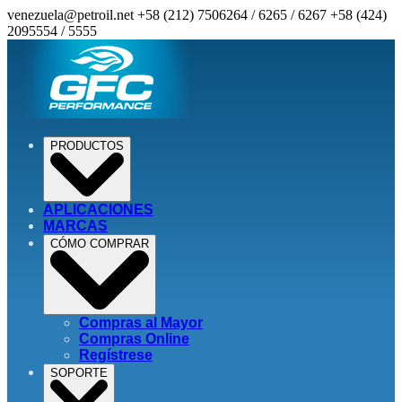
venezuela@petroil.net
+58 (212) 7506264 / 6265 / 6267
+58 (424)
2095554 / 5555
PRODUCTOS
APLICACIONES
MARCAS
CÓMO COMPRAR
Compras al Mayor
Compras Online
Regístrese
SOPORTE