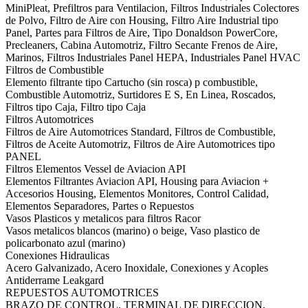
MiniPleat, Prefiltros para Ventilacion, Filtros Industriales Colectores
de Polvo, Filtro de Aire con Housing, Filtro Aire Industrial tipo
Panel, Partes para Filtros de Aire, Tipo Donaldson PowerCore,
Precleaners, Cabina Automotriz, Filtro Secante Frenos de Aire,
Marinos, Filtros Industriales Panel HEPA, Industriales Panel HVAC
Filtros de Combustible
Elemento filtrante tipo Cartucho (sin rosca) p combustible,
Combustible Automotriz, Surtidores E S, En Linea, Roscados,
Filtros tipo Caja, Filtro tipo Caja
Filtros Automotrices
Filtros de Aire Automotrices Standard, Filtros de Combustible,
Filtros de Aceite Automotriz, Filtros de Aire Automotrices tipo
PANEL
Filtros Elementos Vessel de Aviacion API
Elementos Filtrantes Aviacion API, Housing para Aviacion +
Accesorios Housing, Elementos Monitores, Control Calidad,
Elementos Separadores, Partes o Repuestos
Vasos Plasticos y metalicos para filtros Racor
Vasos metalicos blancos (marino) o beige, Vaso plastico de
policarbonato azul (marino)
Conexiones Hidraulicas
Acero Galvanizado, Acero Inoxidale, Conexiones y Acoples
Antiderrame Leakgard
REPUESTOS AUTOMOTRICES
BRAZO DE CONTROL, TERMINAL DE DIRECCION,