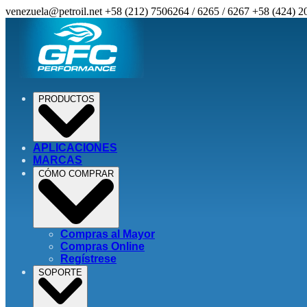
venezuela@petroil.net
+58 (212) 7506264 / 6265 / 6267
+58 (424) 2
PRODUCTOS
APLICACIONES
MARCAS
CÓMO COMPRAR
Compras al Mayor
Compras Online
Regístrese
SOPORTE