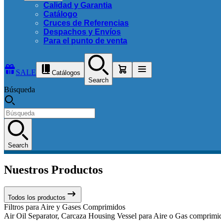
Calidad y Garantia
Catálogo
Cruces de Referencias
Despachos y Envíos
Para el punto de venta
SALE
Catálogos
Search
Búsqueda
Search
Nuestros Productos
Todos los productos
Filtros para Aire y Gases Comprimidos
Air Oil Separator, Carcaza Housing Vessel para Aire o Gas comprimido