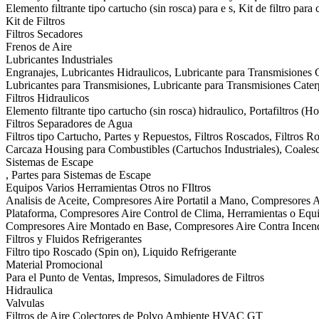
Elemento filtrante tipo cartucho (sin rosca) para e s, Kit de filtro para
Kit de Filtros
Filtros Secadores
Frenos de Aire
Lubricantes Industriales
Engranajes, Lubricantes Hidraulicos, Lubricante para Transmisiones C
Lubricantes para Transmisiones, Lubricante para Transmisiones Cat
Filtros Hidraulicos
Elemento filtrante tipo cartucho (sin rosca) hidraulico, Portafiltros (H
Filtros Separadores de Agua
Filtros tipo Cartucho, Partes y Repuestos, Filtros Roscados, Filtros 
Carcaza Housing para Combustibles (Cartuchos Industriales), Coalesce
Sistemas de Escape
, Partes para Sistemas de Escape
Equipos Varios Herramientas Otros no FIltros
Analisis de Aceite, Compresores Aire Portatil a Mano, Compresores A
Plataforma, Compresores Aire Control de Clima, Herramientas o Equip
Compresores Aire Montado en Base, Compresores Aire Contra Incen
Filtros y Fluidos Refrigerantes
Filtro tipo Roscado (Spin on), Liquido Refrigerante
Material Promocional
Para el Punto de Ventas, Impresos, Simuladores de Filtros
Hidraulica
Valvulas
Filtros de Aire Colectores de Polvo Ambiente HVAC GT