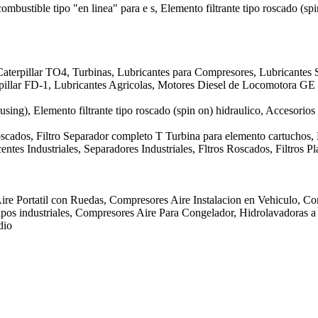
 combustible tipo "en linea" para e s, Elemento filtrante tipo roscado (sp
aterpillar TO4, Turbinas, Lubricantes para Compresores, Lubricantes S
erpillar FD-1, Lubricantes Agricolas, Motores Diesel de Locomotora 
ousing), Elemento filtrante tipo roscado (spin on) hidraulico, Accesorios
Roscados, Filtro Separador completo T Turbina para elemento cartuchos,
ntes Industriales, Separadores Industriales, Fltros Roscados, Filtros 
ire Portatil con Ruedas, Compresores Aire Instalacion en Vehiculo, Co
os industriales, Compresores Aire Para Congelador, Hidrolavadoras a P
dio