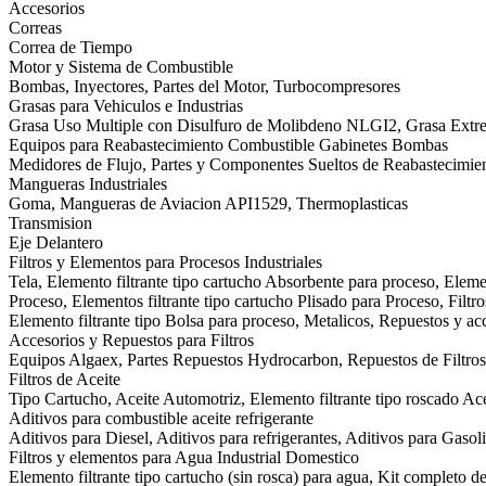
Accesorios
Correas
Correa de Tiempo
Motor y Sistema de Combustible
Bombas, Inyectores, Partes del Motor, Turbocompresores
Grasas para Vehiculos e Industrias
Grasa Uso Multiple con Disulfuro de Molibdeno NLGI2, Grasa Ext
Equipos para Reabastecimiento Combustible Gabinetes Bombas
Medidores de Flujo, Partes y Componentes Sueltos de Reabastecimie
Mangueras Industriales
Goma, Mangueras de Aviacion API1529, Thermoplasticas
Transmision
Eje Delantero
Filtros y Elementos para Procesos Industriales
Tela, Elemento filtrante tipo cartucho Absorbente para proceso, Eleme
Proceso, Elementos filtrante tipo cartucho Plisado para Proceso, Filtr
Elemento filtrante tipo Bolsa para proceso, Metalicos, Repuestos y acc
Accesorios y Repuestos para Filtros
Equipos Algaex, Partes Repuestos Hydrocarbon, Repuestos de Filtros 
Filtros de Aceite
Tipo Cartucho, Aceite Automotriz, Elemento filtrante tipo roscado Acei
Aditivos para combustible aceite refrigerante
Aditivos para Diesel, Aditivos para refrigerantes, Aditivos para Gasol
Filtros y elementos para Agua Industrial Domestico
Elemento filtrante tipo cartucho (sin rosca) para agua, Kit completo d