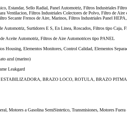
o, Estandar, Sello Radial, Panel Automotriz, Filtros Industriales Filtro
ra Ventilacion, Filtros Industriales Colectores de Polvo, Filtro de Aire 
ltro Secante Frenos de Aire, Marinos, Filtros Industriales Panel HEPA
e Automotriz, Surtidores E S, En Linea, Roscados, Filtros tipo Caja, Fi
os de Aceite Automotriz, Filtros de Aire Automotrices tipo PANEL
ios Housing, Elementos Monitores, Control Calidad, Elementos Separad
ato azul (marino)
rame Leakgard
 ESTABILIZADORA, BRAZO LOCO, ROTULA, BRAZO PITM
eral, Motores a Gasolina SemiSintetico, Transmisiones, Motores Fuera