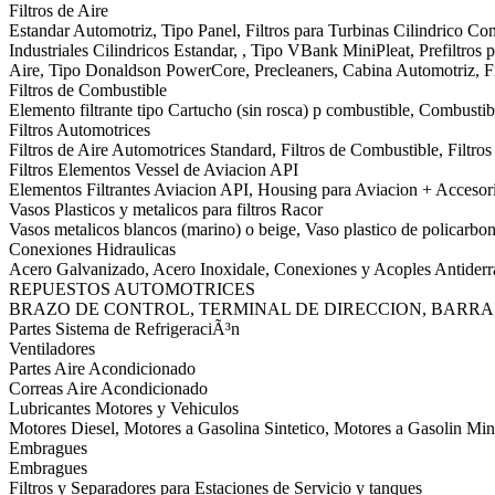
Filtros de Aire
Estandar Automotriz, Tipo Panel, Filtros para Turbinas Cilindrico Conic
Industriales Cilindricos Estandar, , Tipo VBank MiniPleat, Prefiltros pa
Aire, Tipo Donaldson PowerCore, Precleaners, Cabina Automotriz, Fi
Filtros de Combustible
Elemento filtrante tipo Cartucho (sin rosca) p combustible, Combustibl
Filtros Automotrices
Filtros de Aire Automotrices Standard, Filtros de Combustible, Filtr
Filtros Elementos Vessel de Aviacion API
Elementos Filtrantes Aviacion API, Housing para Aviacion + Accesor
Vasos Plasticos y metalicos para filtros Racor
Vasos metalicos blancos (marino) o beige, Vaso plastico de policarbon
Conexiones Hidraulicas
Acero Galvanizado, Acero Inoxidale, Conexiones y Acoples Antider
REPUESTOS AUTOMOTRICES
BRAZO DE CONTROL, TERMINAL DE DIRECCION, BARRA
Partes Sistema de RefrigeraciÃ³n
Ventiladores
Partes Aire Acondicionado
Correas Aire Acondicionado
Lubricantes Motores y Vehiculos
Motores Diesel, Motores a Gasolina Sintetico, Motores a Gasolin Min
Embragues
Embragues
Filtros y Separadores para Estaciones de Servicio y tanques