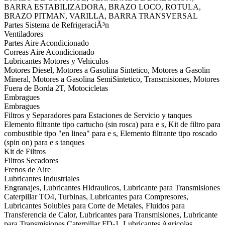
BARRA ESTABILIZADORA, BRAZO LOCO, ROTULA,
BRAZO PITMAN, VARILLA, BARRA TRANSVERSAL
Partes Sistema de RefrigeraciÃ³n
Ventiladores
Partes Aire Acondicionado
Correas Aire Acondicionado
Lubricantes Motores y Vehiculos
Motores Diesel, Motores a Gasolina Sintetico, Motores a Gasolin
Mineral, Motores a Gasolina SemiSintetico, Transmisiones, Motores
Fuera de Borda 2T, Motocicletas
Embragues
Embragues
Filtros y Separadores para Estaciones de Servicio y tanques
Elemento filtrante tipo cartucho (sin rosca) para e s, Kit de filtro para
combustible tipo "en linea" para e s, Elemento filtrante tipo roscado
(spin on) para e s tanques
Kit de Filtros
Filtros Secadores
Frenos de Aire
Lubricantes Industriales
Engranajes, Lubricantes Hidraulicos, Lubricante para Transmisiones
Caterpillar TO4, Turbinas, Lubricantes para Compresores,
Lubricantes Solubles para Corte de Metales, Fluidos para
Transferencia de Calor, Lubricantes para Transmisiones, Lubricante
para Transmisiones Caterpillar FD-1, Lubricantes Agricolas,