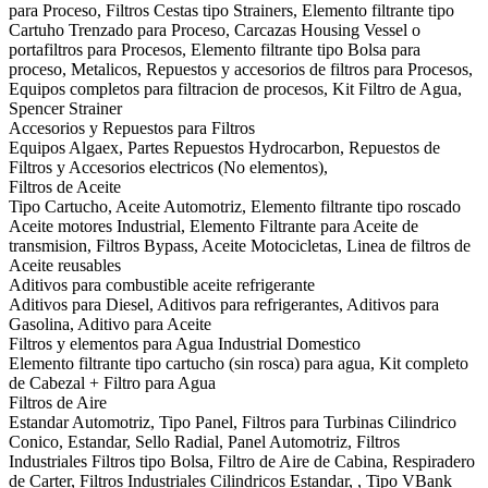
para Proceso, Filtros Cestas tipo Strainers, Elemento filtrante tipo
Cartuho Trenzado para Proceso, Carcazas Housing Vessel o
portafiltros para Procesos, Elemento filtrante tipo Bolsa para
proceso, Metalicos, Repuestos y accesorios de filtros para Procesos,
Equipos completos para filtracion de procesos, Kit Filtro de Agua,
Spencer Strainer
Accesorios y Repuestos para Filtros
Equipos Algaex, Partes Repuestos Hydrocarbon, Repuestos de
Filtros y Accesorios electricos (No elementos),
Filtros de Aceite
Tipo Cartucho, Aceite Automotriz, Elemento filtrante tipo roscado
Aceite motores Industrial, Elemento Filtrante para Aceite de
transmision, Filtros Bypass, Aceite Motocicletas, Linea de filtros de
Aceite reusables
Aditivos para combustible aceite refrigerante
Aditivos para Diesel, Aditivos para refrigerantes, Aditivos para
Gasolina, Aditivo para Aceite
Filtros y elementos para Agua Industrial Domestico
Elemento filtrante tipo cartucho (sin rosca) para agua, Kit completo
de Cabezal + Filtro para Agua
Filtros de Aire
Estandar Automotriz, Tipo Panel, Filtros para Turbinas Cilindrico
Conico, Estandar, Sello Radial, Panel Automotriz, Filtros
Industriales Filtros tipo Bolsa, Filtro de Aire de Cabina, Respiradero
de Carter, Filtros Industriales Cilindricos Estandar, , Tipo VBank