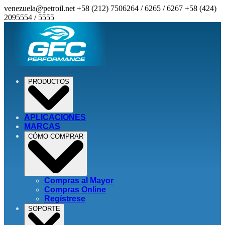
venezuela@petroil.net
+58 (212) 7506264 / 6265 / 6267
+58 (424)
2095554 / 5555
PRODUCTOS
APLICACIONES
MARCAS
CÓMO COMPRAR
Compras al Mayor
Compras Online
Regístrese
SOPORTE