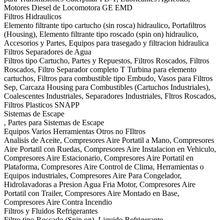
Motores Diesel de Locomotora GE EMD
Filtros Hidraulicos
Elemento filtrante tipo cartucho (sin rosca) hidraulico, Portafiltros
(Housing), Elemento filtrante tipo roscado (spin on) hidraulico,
Accesorios y Partes, Equipos para trasegado y filtracion hidraulica
Filtros Separadores de Agua
Filtros tipo Cartucho, Partes y Repuestos, Filtros Roscados, Filtros
Roscados, Filtro Separador completo T Turbina para elemento
cartuchos, Filtros para combustible tipo Embudo, Vasos para Filtros
Sep, Carcaza Housing para Combustibles (Cartuchos Industriales),
Coalescentes Industriales, Separadores Industriales, Fltros Roscados,
Filtros Plasticos SNAPP
Sistemas de Escape
, Partes para Sistemas de Escape
Equipos Varios Herramientas Otros no FIltros
Analisis de Aceite, Compresores Aire Portatil a Mano, Compresores
Aire Portatil con Ruedas, Compresores Aire Instalacion en Vehiculo,
Compresores Aire Estacionario, Compresores Aire Portatil en
Plataforma, Compresores Aire Control de Clima, Herramientas o
Equipos industriales, Compresores Aire Para Congelador,
Hidrolavadoras a Presion Agua Fria Motor, Compresores Aire
Portatil con Trailer, Compresores Aire Montado en Base,
Compresores Aire Contra Incendio
Filtros y Fluidos Refrigerantes
Filtro tipo Roscado (Spin on), Liquido Refrigerante