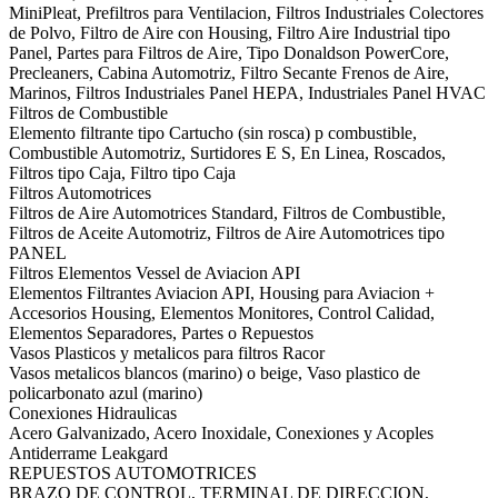
MiniPleat, Prefiltros para Ventilacion, Filtros Industriales Colectores
de Polvo, Filtro de Aire con Housing, Filtro Aire Industrial tipo
Panel, Partes para Filtros de Aire, Tipo Donaldson PowerCore,
Precleaners, Cabina Automotriz, Filtro Secante Frenos de Aire,
Marinos, Filtros Industriales Panel HEPA, Industriales Panel HVAC
Filtros de Combustible
Elemento filtrante tipo Cartucho (sin rosca) p combustible,
Combustible Automotriz, Surtidores E S, En Linea, Roscados,
Filtros tipo Caja, Filtro tipo Caja
Filtros Automotrices
Filtros de Aire Automotrices Standard, Filtros de Combustible,
Filtros de Aceite Automotriz, Filtros de Aire Automotrices tipo
PANEL
Filtros Elementos Vessel de Aviacion API
Elementos Filtrantes Aviacion API, Housing para Aviacion +
Accesorios Housing, Elementos Monitores, Control Calidad,
Elementos Separadores, Partes o Repuestos
Vasos Plasticos y metalicos para filtros Racor
Vasos metalicos blancos (marino) o beige, Vaso plastico de
policarbonato azul (marino)
Conexiones Hidraulicas
Acero Galvanizado, Acero Inoxidale, Conexiones y Acoples
Antiderrame Leakgard
REPUESTOS AUTOMOTRICES
BRAZO DE CONTROL, TERMINAL DE DIRECCION,