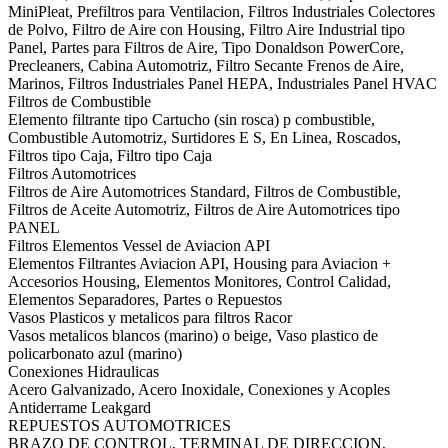
MiniPleat, Prefiltros para Ventilacion, Filtros Industriales Colectores
de Polvo, Filtro de Aire con Housing, Filtro Aire Industrial tipo
Panel, Partes para Filtros de Aire, Tipo Donaldson PowerCore,
Precleaners, Cabina Automotriz, Filtro Secante Frenos de Aire,
Marinos, Filtros Industriales Panel HEPA, Industriales Panel HVAC
Filtros de Combustible
Elemento filtrante tipo Cartucho (sin rosca) p combustible,
Combustible Automotriz, Surtidores E S, En Linea, Roscados,
Filtros tipo Caja, Filtro tipo Caja
Filtros Automotrices
Filtros de Aire Automotrices Standard, Filtros de Combustible,
Filtros de Aceite Automotriz, Filtros de Aire Automotrices tipo
PANEL
Filtros Elementos Vessel de Aviacion API
Elementos Filtrantes Aviacion API, Housing para Aviacion +
Accesorios Housing, Elementos Monitores, Control Calidad,
Elementos Separadores, Partes o Repuestos
Vasos Plasticos y metalicos para filtros Racor
Vasos metalicos blancos (marino) o beige, Vaso plastico de
policarbonato azul (marino)
Conexiones Hidraulicas
Acero Galvanizado, Acero Inoxidale, Conexiones y Acoples
Antiderrame Leakgard
REPUESTOS AUTOMOTRICES
BRAZO DE CONTROL, TERMINAL DE DIRECCION,