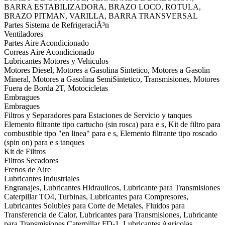
BARRA ESTABILIZADORA, BRAZO LOCO, ROTULA,
BRAZO PITMAN, VARILLA, BARRA TRANSVERSAL
Partes Sistema de RefrigeraciÃ³n
Ventiladores
Partes Aire Acondicionado
Correas Aire Acondicionado
Lubricantes Motores y Vehiculos
Motores Diesel, Motores a Gasolina Sintetico, Motores a Gasolin
Mineral, Motores a Gasolina SemiSintetico, Transmisiones, Motores
Fuera de Borda 2T, Motocicletas
Embragues
Embragues
Filtros y Separadores para Estaciones de Servicio y tanques
Elemento filtrante tipo cartucho (sin rosca) para e s, Kit de filtro para
combustible tipo "en linea" para e s, Elemento filtrante tipo roscado
(spin on) para e s tanques
Kit de Filtros
Filtros Secadores
Frenos de Aire
Lubricantes Industriales
Engranajes, Lubricantes Hidraulicos, Lubricante para Transmisiones
Caterpillar TO4, Turbinas, Lubricantes para Compresores,
Lubricantes Solubles para Corte de Metales, Fluidos para
Transferencia de Calor, Lubricantes para Transmisiones, Lubricante
para Transmisiones Caterpillar FD-1, Lubricantes Agricolas,