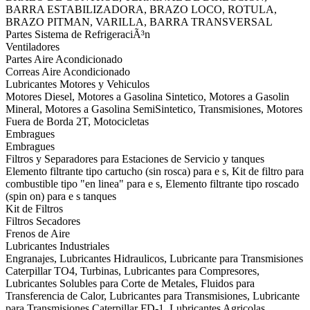
BARRA ESTABILIZADORA, BRAZO LOCO, ROTULA,
BRAZO PITMAN, VARILLA, BARRA TRANSVERSAL
Partes Sistema de RefrigeraciÃ³n
Ventiladores
Partes Aire Acondicionado
Correas Aire Acondicionado
Lubricantes Motores y Vehiculos
Motores Diesel, Motores a Gasolina Sintetico, Motores a Gasolin
Mineral, Motores a Gasolina SemiSintetico, Transmisiones, Motores
Fuera de Borda 2T, Motocicletas
Embragues
Embragues
Filtros y Separadores para Estaciones de Servicio y tanques
Elemento filtrante tipo cartucho (sin rosca) para e s, Kit de filtro para
combustible tipo "en linea" para e s, Elemento filtrante tipo roscado
(spin on) para e s tanques
Kit de Filtros
Filtros Secadores
Frenos de Aire
Lubricantes Industriales
Engranajes, Lubricantes Hidraulicos, Lubricante para Transmisiones
Caterpillar TO4, Turbinas, Lubricantes para Compresores,
Lubricantes Solubles para Corte de Metales, Fluidos para
Transferencia de Calor, Lubricantes para Transmisiones, Lubricante
para Transmisiones Caterpillar FD-1, Lubricantes Agricolas,