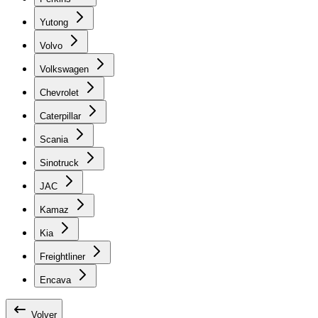
Yutong
Volvo
Volkswagen
Chevrolet
Caterpillar
Scania
Sinotruck
JAC
Kamaz
Kia
Freightliner
Encava
Volver