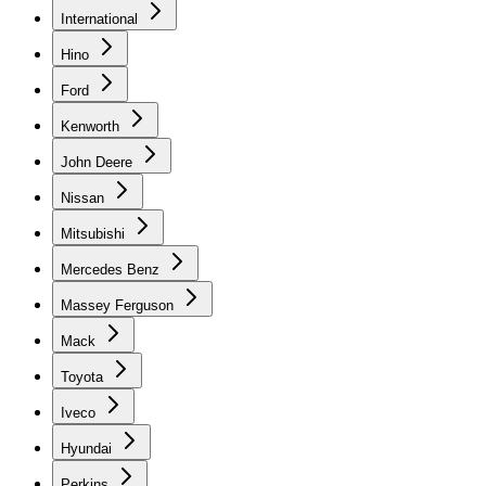
International
Hino
Ford
Kenworth
John Deere
Nissan
Mitsubishi
Mercedes Benz
Massey Ferguson
Mack
Toyota
Iveco
Hyundai
Perkins