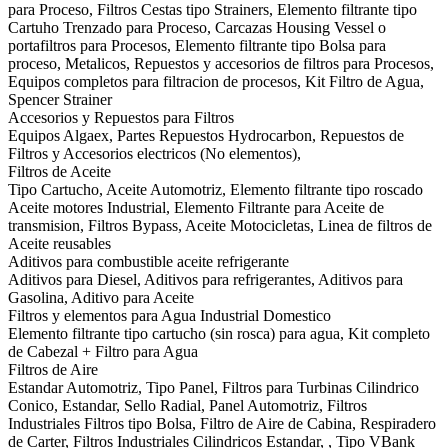
para Proceso, Filtros Cestas tipo Strainers, Elemento filtrante tipo
Cartuho Trenzado para Proceso, Carcazas Housing Vessel o
portafiltros para Procesos, Elemento filtrante tipo Bolsa para
proceso, Metalicos, Repuestos y accesorios de filtros para Procesos,
Equipos completos para filtracion de procesos, Kit Filtro de Agua,
Spencer Strainer
Accesorios y Repuestos para Filtros
Equipos Algaex, Partes Repuestos Hydrocarbon, Repuestos de
Filtros y Accesorios electricos (No elementos),
Filtros de Aceite
Tipo Cartucho, Aceite Automotriz, Elemento filtrante tipo roscado
Aceite motores Industrial, Elemento Filtrante para Aceite de
transmision, Filtros Bypass, Aceite Motocicletas, Linea de filtros de
Aceite reusables
Aditivos para combustible aceite refrigerante
Aditivos para Diesel, Aditivos para refrigerantes, Aditivos para
Gasolina, Aditivo para Aceite
Filtros y elementos para Agua Industrial Domestico
Elemento filtrante tipo cartucho (sin rosca) para agua, Kit completo
de Cabezal + Filtro para Agua
Filtros de Aire
Estandar Automotriz, Tipo Panel, Filtros para Turbinas Cilindrico
Conico, Estandar, Sello Radial, Panel Automotriz, Filtros
Industriales Filtros tipo Bolsa, Filtro de Aire de Cabina, Respiradero
de Carter, Filtros Industriales Cilindricos Estandar, , Tipo VBank