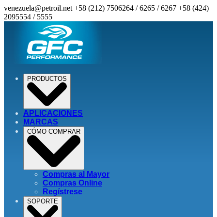
venezuela@petroil.net
+58 (212) 7506264 / 6265 / 6267
+58 (424)
2095554 / 5555
PRODUCTOS
APLICACIONES
MARCAS
CÓMO COMPRAR
Compras al Mayor
Compras Online
Regístrese
SOPORTE