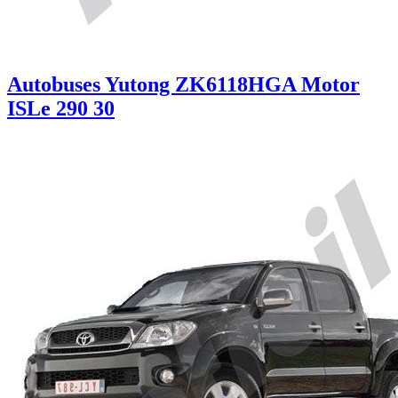
Autobuses Yutong ZK6118HGA Motor
ISLe 290 30