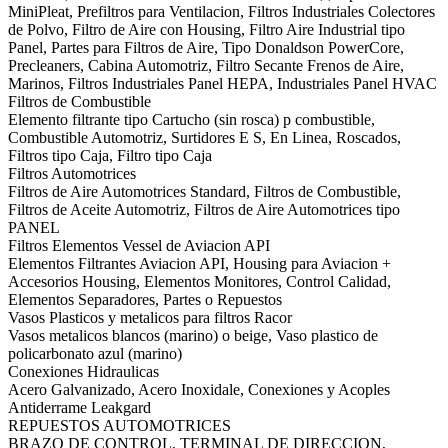
MiniPleat, Prefiltros para Ventilacion, Filtros Industriales Colectores
de Polvo, Filtro de Aire con Housing, Filtro Aire Industrial tipo
Panel, Partes para Filtros de Aire, Tipo Donaldson PowerCore,
Precleaners, Cabina Automotriz, Filtro Secante Frenos de Aire,
Marinos, Filtros Industriales Panel HEPA, Industriales Panel HVAC
Filtros de Combustible
Elemento filtrante tipo Cartucho (sin rosca) p combustible,
Combustible Automotriz, Surtidores E S, En Linea, Roscados,
Filtros tipo Caja, Filtro tipo Caja
Filtros Automotrices
Filtros de Aire Automotrices Standard, Filtros de Combustible,
Filtros de Aceite Automotriz, Filtros de Aire Automotrices tipo
PANEL
Filtros Elementos Vessel de Aviacion API
Elementos Filtrantes Aviacion API, Housing para Aviacion +
Accesorios Housing, Elementos Monitores, Control Calidad,
Elementos Separadores, Partes o Repuestos
Vasos Plasticos y metalicos para filtros Racor
Vasos metalicos blancos (marino) o beige, Vaso plastico de
policarbonato azul (marino)
Conexiones Hidraulicas
Acero Galvanizado, Acero Inoxidale, Conexiones y Acoples
Antiderrame Leakgard
REPUESTOS AUTOMOTRICES
BRAZO DE CONTROL, TERMINAL DE DIRECCION,