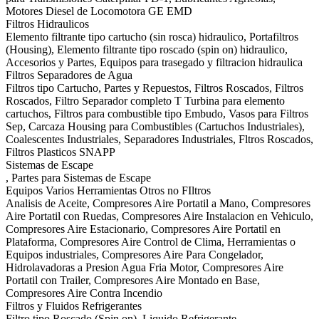
Motores Diesel de Locomotora GE EMD
Filtros Hidraulicos
Elemento filtrante tipo cartucho (sin rosca) hidraulico, Portafiltros
(Housing), Elemento filtrante tipo roscado (spin on) hidraulico,
Accesorios y Partes, Equipos para trasegado y filtracion hidraulica
Filtros Separadores de Agua
Filtros tipo Cartucho, Partes y Repuestos, Filtros Roscados, Filtros
Roscados, Filtro Separador completo T Turbina para elemento
cartuchos, Filtros para combustible tipo Embudo, Vasos para Filtros
Sep, Carcaza Housing para Combustibles (Cartuchos Industriales),
Coalescentes Industriales, Separadores Industriales, Fltros Roscados,
Filtros Plasticos SNAPP
Sistemas de Escape
, Partes para Sistemas de Escape
Equipos Varios Herramientas Otros no FIltros
Analisis de Aceite, Compresores Aire Portatil a Mano, Compresores
Aire Portatil con Ruedas, Compresores Aire Instalacion en Vehiculo,
Compresores Aire Estacionario, Compresores Aire Portatil en
Plataforma, Compresores Aire Control de Clima, Herramientas o
Equipos industriales, Compresores Aire Para Congelador,
Hidrolavadoras a Presion Agua Fria Motor, Compresores Aire
Portatil con Trailer, Compresores Aire Montado en Base,
Compresores Aire Contra Incendio
Filtros y Fluidos Refrigerantes
Filtro tipo Roscado (Spin on), Liquido Refrigerante