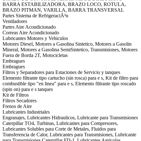
BARRA ESTABILIZADORA, BRAZO LOCO, ROTULA,
BRAZO PITMAN, VARILLA, BARRA TRANSVERSAL
Partes Sistema de RefrigeraciÃ³n
Ventiladores
Partes Aire Acondicionado
Correas Aire Acondicionado
Lubricantes Motores y Vehiculos
Motores Diesel, Motores a Gasolina Sintetico, Motores a Gasolin
Mineral, Motores a Gasolina SemiSintetico, Transmisiones, Motores
Fuera de Borda 2T, Motocicletas
Embragues
Embragues
Filtros y Separadores para Estaciones de Servicio y tanques
Elemento filtrante tipo cartucho (sin rosca) para e s, Kit de filtro para
combustible tipo "en linea" para e s, Elemento filtrante tipo roscado
(spin on) para e s tanques
Kit de Filtros
Filtros Secadores
Frenos de Aire
Lubricantes Industriales
Engranajes, Lubricantes Hidraulicos, Lubricante para Transmisiones
Caterpillar TO4, Turbinas, Lubricantes para Compresores,
Lubricantes Solubles para Corte de Metales, Fluidos para
Transferencia de Calor, Lubricantes para Transmisiones, Lubricante
para Transmisiones Caterpillar FD-1, Lubricantes Agricolas,