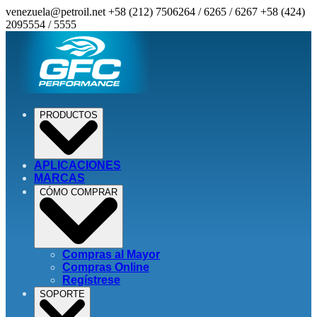
venezuela@petroil.net
+58 (212) 7506264 / 6265 / 6267
+58 (424)
2095554 / 5555
PRODUCTOS
APLICACIONES
MARCAS
CÓMO COMPRAR
Compras al Mayor
Compras Online
Regístrese
SOPORTE