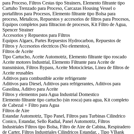
para Proceso, Filtros Cestas tipo Strainers, Elemento filtrante tipo
Cartuho Trenzado para Proceso, Carcazas Housing Vessel o
portafiltros para Procesos, Elemento filtrante tipo Bolsa para
proceso, Metalicos, Repuestos y accesorios de filtros para Procesos,
Equipos completos para filtracion de procesos, Kit Filtro de Agua,
Spencer Strainer
Accesorios y Repuestos para Filtros
Equipos Algaex, Partes Repuestos Hydrocarbon, Repuestos de
Filtros y Accesorios electricos (No elementos),
Filtros de Aceite
Tipo Cartucho, Aceite Automotriz, Elemento filtrante tipo roscado
Aceite motores Industrial, Elemento Filtrante para Aceite de
transmision, Filtros Bypass, Aceite Motocicletas, Linea de filtros de
Aceite reusables
Aditivos para combustible aceite refrigerante
Aditivos para Diesel, Aditivos para refrigerantes, Aditivos para
Gasolina, Aditivo para Aceite
Filtros y elementos para Agua Industrial Domestico
Elemento filtrante tipo cartucho (sin rosca) para agua, Kit completo
de Cabezal + Filtro para Agua
Filtros de Aire
Estandar Automotriz, Tipo Panel, Filtros para Turbinas Cilindrico
Conico, Estandar, Sello Radial, Panel Automotriz, Filtros
Industriales Filtros tipo Bolsa, Filtro de Aire de Cabina, Respiradero
de Carter, Filtros Industriales Cilindricos Estandar, , Tipo VBank