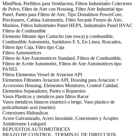
MiniPleat, Prefiltros para Ventilacion, Filtros Industriales Colectores
de Polvo, Filtro de Aire con Housing, Filtro Aire Industrial tipo
Panel, Partes para Filtros de Aire, Tipo Donaldson PowerCore,
Precleaners, Cabina Automotriz, Filtro Secante Frenos de Aire,
Marinos, Filtros Industriales Panel HEPA, Industriales Panel HVAC
Filtros de Combustible
Elemento filtrante tipo Cartucho (sin rosca) p combustible,
Combustible Automotriz, Surtidores E S, En Linea, Roscados,
Filtros tipo Caja, Filtro tipo Caja
Filtros Automotrices
Filtros de Aire Automotrices Standard, Filtros de Combustible,
Filtros de Aceite Automotriz, Filtros de Aire Automotrices tipo
PANEL
Filtros Elementos Vessel de Aviacion API
Elementos Filtrantes Aviacion API, Housing para Aviacion +
Accesorios Housing, Elementos Monitores, Control Calidad,
Elementos Separadores, Partes o Repuestos
Vasos Plasticos y metalicos para filtros Racor
Vasos metalicos blancos (marino) o beige, Vaso plastico de
policarbonato azul (marino)
Conexiones Hidraulicas
Acero Galvanizado, Acero Inoxidale, Conexiones y Acoples
Antiderrame Leakgard
REPUESTOS AUTOMOTRICES
BRAZO DE CONTROL, TERMINAL DE DIRECCION,