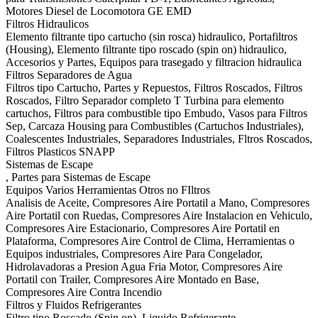
Motores Diesel de Locomotora GE EMD
Filtros Hidraulicos
Elemento filtrante tipo cartucho (sin rosca) hidraulico, Portafiltros
(Housing), Elemento filtrante tipo roscado (spin on) hidraulico,
Accesorios y Partes, Equipos para trasegado y filtracion hidraulica
Filtros Separadores de Agua
Filtros tipo Cartucho, Partes y Repuestos, Filtros Roscados, Filtros
Roscados, Filtro Separador completo T Turbina para elemento
cartuchos, Filtros para combustible tipo Embudo, Vasos para Filtros
Sep, Carcaza Housing para Combustibles (Cartuchos Industriales),
Coalescentes Industriales, Separadores Industriales, Fltros Roscados,
Filtros Plasticos SNAPP
Sistemas de Escape
, Partes para Sistemas de Escape
Equipos Varios Herramientas Otros no FIltros
Analisis de Aceite, Compresores Aire Portatil a Mano, Compresores
Aire Portatil con Ruedas, Compresores Aire Instalacion en Vehiculo,
Compresores Aire Estacionario, Compresores Aire Portatil en
Plataforma, Compresores Aire Control de Clima, Herramientas o
Equipos industriales, Compresores Aire Para Congelador,
Hidrolavadoras a Presion Agua Fria Motor, Compresores Aire
Portatil con Trailer, Compresores Aire Montado en Base,
Compresores Aire Contra Incendio
Filtros y Fluidos Refrigerantes
Filtro tipo Roscado (Spin on), Liquido Refrigerante