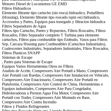
Motores Diesel de Locomotora GE EMD
Filtros Hidraulicos
Elemento filtrante tipo cartucho (sin rosca) hidraulico, Portafiltros
(Housing), Elemento filtrante tipo roscado (spin on) hidraulico,
Accesorios y Partes, Equipos para trasegado y filtracion hidraulica
Filtros Separadores de Agua
Filtros tipo Cartucho, Partes y Repuestos, Filtros Roscados, Filtros
Roscados, Filtro Separador completo T Turbina para elemento
cartuchos, Filtros para combustible tipo Embudo, Vasos para Filtros
Sep, Carcaza Housing para Combustibles (Cartuchos Industriales),
Coalescentes Industriales, Separadores Industriales, Fltros Roscados,
Filtros Plasticos SNAPP
Sistemas de Escape
, Partes para Sistemas de Escape
Equipos Varios Herramientas Otros no FIltros
Analisis de Aceite, Compresores Aire Portatil a Mano, Compresores
Aire Portatil con Ruedas, Compresores Aire Instalacion en Vehiculo,
Compresores Aire Estacionario, Compresores Aire Portatil en
Plataforma, Compresores Aire Control de Clima, Herramientas o
Equipos industriales, Compresores Aire Para Congelador,
Hidrolavadoras a Presion Agua Fria Motor, Compresores Aire
Portatil con Trailer, Compresores Aire Montado en Base,
Compresores Aire Contra Incendio
Filtros y Fluidos Refrigerantes
Filtro tipo Roscado (Spin on), Liquido Refrigerante