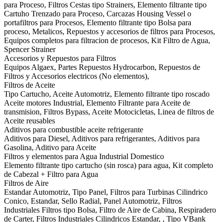
para Proceso, Filtros Cestas tipo Strainers, Elemento filtrante tipo
Cartuho Trenzado para Proceso, Carcazas Housing Vessel o
portafiltros para Procesos, Elemento filtrante tipo Bolsa para
proceso, Metalicos, Repuestos y accesorios de filtros para Procesos,
Equipos completos para filtracion de procesos, Kit Filtro de Agua,
Spencer Strainer
Accesorios y Repuestos para Filtros
Equipos Algaex, Partes Repuestos Hydrocarbon, Repuestos de
Filtros y Accesorios electricos (No elementos),
Filtros de Aceite
Tipo Cartucho, Aceite Automotriz, Elemento filtrante tipo roscado
Aceite motores Industrial, Elemento Filtrante para Aceite de
transmision, Filtros Bypass, Aceite Motocicletas, Linea de filtros de
Aceite reusables
Aditivos para combustible aceite refrigerante
Aditivos para Diesel, Aditivos para refrigerantes, Aditivos para
Gasolina, Aditivo para Aceite
Filtros y elementos para Agua Industrial Domestico
Elemento filtrante tipo cartucho (sin rosca) para agua, Kit completo
de Cabezal + Filtro para Agua
Filtros de Aire
Estandar Automotriz, Tipo Panel, Filtros para Turbinas Cilindrico
Conico, Estandar, Sello Radial, Panel Automotriz, Filtros
Industriales Filtros tipo Bolsa, Filtro de Aire de Cabina, Respiradero
de Carter, Filtros Industriales Cilindricos Estandar, , Tipo VBank