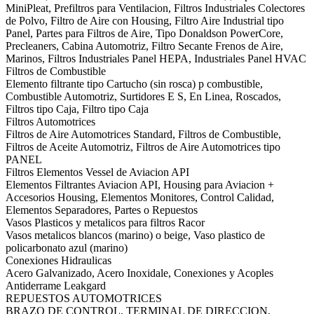
MiniPleat, Prefiltros para Ventilacion, Filtros Industriales Colectores
de Polvo, Filtro de Aire con Housing, Filtro Aire Industrial tipo
Panel, Partes para Filtros de Aire, Tipo Donaldson PowerCore,
Precleaners, Cabina Automotriz, Filtro Secante Frenos de Aire,
Marinos, Filtros Industriales Panel HEPA, Industriales Panel HVAC
Filtros de Combustible
Elemento filtrante tipo Cartucho (sin rosca) p combustible,
Combustible Automotriz, Surtidores E S, En Linea, Roscados,
Filtros tipo Caja, Filtro tipo Caja
Filtros Automotrices
Filtros de Aire Automotrices Standard, Filtros de Combustible,
Filtros de Aceite Automotriz, Filtros de Aire Automotrices tipo
PANEL
Filtros Elementos Vessel de Aviacion API
Elementos Filtrantes Aviacion API, Housing para Aviacion +
Accesorios Housing, Elementos Monitores, Control Calidad,
Elementos Separadores, Partes o Repuestos
Vasos Plasticos y metalicos para filtros Racor
Vasos metalicos blancos (marino) o beige, Vaso plastico de
policarbonato azul (marino)
Conexiones Hidraulicas
Acero Galvanizado, Acero Inoxidale, Conexiones y Acoples
Antiderrame Leakgard
REPUESTOS AUTOMOTRICES
BRAZO DE CONTROL, TERMINAL DE DIRECCION,