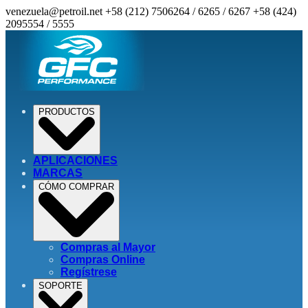
venezuela@petroil.net
+58 (212) 7506264 / 6265 / 6267
+58 (424)
2095554 / 5555
PRODUCTOS
APLICACIONES
MARCAS
CÓMO COMPRAR
Compras al Mayor
Compras Online
Regístrese
SOPORTE