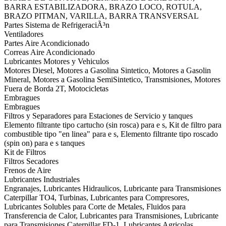
BARRA ESTABILIZADORA, BRAZO LOCO, ROTULA,
BRAZO PITMAN, VARILLA, BARRA TRANSVERSAL
Partes Sistema de RefrigeraciÃ³n
Ventiladores
Partes Aire Acondicionado
Correas Aire Acondicionado
Lubricantes Motores y Vehiculos
Motores Diesel, Motores a Gasolina Sintetico, Motores a Gasolin
Mineral, Motores a Gasolina SemiSintetico, Transmisiones, Motores
Fuera de Borda 2T, Motocicletas
Embragues
Embragues
Filtros y Separadores para Estaciones de Servicio y tanques
Elemento filtrante tipo cartucho (sin rosca) para e s, Kit de filtro para
combustible tipo "en linea" para e s, Elemento filtrante tipo roscado
(spin on) para e s tanques
Kit de Filtros
Filtros Secadores
Frenos de Aire
Lubricantes Industriales
Engranajes, Lubricantes Hidraulicos, Lubricante para Transmisiones
Caterpillar TO4, Turbinas, Lubricantes para Compresores,
Lubricantes Solubles para Corte de Metales, Fluidos para
Transferencia de Calor, Lubricantes para Transmisiones, Lubricante
para Transmisiones Caterpillar FD-1, Lubricantes Agricolas,