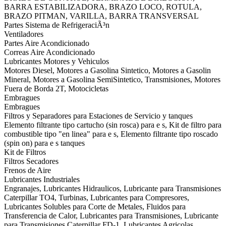
BARRA ESTABILIZADORA, BRAZO LOCO, ROTULA,
BRAZO PITMAN, VARILLA, BARRA TRANSVERSAL
Partes Sistema de RefrigeraciÃ³n
Ventiladores
Partes Aire Acondicionado
Correas Aire Acondicionado
Lubricantes Motores y Vehiculos
Motores Diesel, Motores a Gasolina Sintetico, Motores a Gasolin
Mineral, Motores a Gasolina SemiSintetico, Transmisiones, Motores
Fuera de Borda 2T, Motocicletas
Embragues
Embragues
Filtros y Separadores para Estaciones de Servicio y tanques
Elemento filtrante tipo cartucho (sin rosca) para e s, Kit de filtro para
combustible tipo "en linea" para e s, Elemento filtrante tipo roscado
(spin on) para e s tanques
Kit de Filtros
Filtros Secadores
Frenos de Aire
Lubricantes Industriales
Engranajes, Lubricantes Hidraulicos, Lubricante para Transmisiones
Caterpillar TO4, Turbinas, Lubricantes para Compresores,
Lubricantes Solubles para Corte de Metales, Fluidos para
Transferencia de Calor, Lubricantes para Transmisiones, Lubricante
para Transmisiones Caterpillar FD-1, Lubricantes Agricolas,