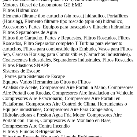
Motores Diesel de Locomotora GE EMD
Filtros Hidraulicos
Elemento filtrante tipo cartucho (sin rosca) hidraulico, Portafiltros
(Housing), Elemento filtrante tipo roscado (spin on) hidraulico,
Accesorios y Partes, Equipos para trasegado y filtracion hidraulica
Filtros Separadores de Agua
Filtros tipo Cartucho, Partes y Repuestos, Filtros Roscados, Filtros
Roscados, Filtro Separador completo T Turbina para elemento
cartuchos, Filtros para combustible tipo Embudo, Vasos para Filtros
Sep, Carcaza Housing para Combustibles (Cartuchos Industriales),
Coalescentes Industriales, Separadores Industriales, Fltros Roscados,
Filtros Plasticos SNAPP
Sistemas de Escape
, Partes para Sistemas de Escape
Equipos Varios Herramientas Otros no FIltros
Analisis de Aceite, Compresores Aire Portatil a Mano, Compresores
Aire Portatil con Ruedas, Compresores Aire Instalacion en Vehiculo,
Compresores Aire Estacionario, Compresores Aire Portatil en
Plataforma, Compresores Aire Control de Clima, Herramientas o
Equipos industriales, Compresores Aire Para Congelador,
Hidrolavadoras a Presion Agua Fria Motor, Compresores Aire
Portatil con Trailer, Compresores Aire Montado en Base,
Compresores Aire Contra Incendio
Filtros y Fluidos Refrigerantes
Filtro tipo Roscado (Spin on), Liquido Refrigerante