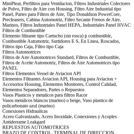
MiniPleat, Prefiltros para Ventilacion, Filtros Industriales Colectores
de Polvo, Filtro de Aire con Housing, Filtro Aire Industrial tipo
Panel, Partes para Filtros de Aire, Tipo Donaldson PowerCore,
Precleaners, Cabina Automotriz, Filtro Secante Frenos de Aire,
Marinos, Filtros Industriales Panel HEPA, Industriales Panel HVAC
Filtros de Combustible
Elemento filtrante tipo Cartucho (sin rosca) p combustible,
Combustible Automotriz, Surtidores E S, En Linea, Roscados,
Filtros tipo Caja, Filtro tipo Caja
Filtros Automotrices
Filtros de Aire Automotrices Standard, Filtros de Combustible,
Filtros de Aceite Automotriz, Filtros de Aire Automotrices tipo
PANEL
Filtros Elementos Vessel de Aviacion API
Elementos Filtrantes Aviacion API, Housing para Aviacion +
Accesorios Housing, Elementos Monitores, Control Calidad,
Elementos Separadores, Partes o Repuestos
Vasos Plasticos y metalicos para filtros Racor
Vasos metalicos blancos (marino) o beige, Vaso plastico de
policarbonato azul (marino)
Conexiones Hidraulicas
Acero Galvanizado, Acero Inoxidale, Conexiones y Acoples
Antiderrame Leakgard
REPUESTOS AUTOMOTRICES
BRAZO DE CONTROL, TERMINAL DE DIRECCION,