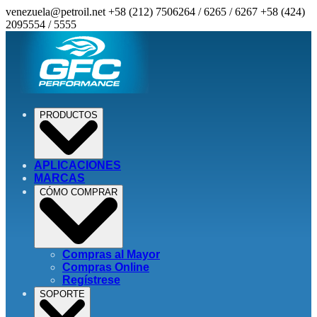
venezuela@petroil.net
+58 (212) 7506264 / 6265 / 6267
+58 (424)
2095554 / 5555
PRODUCTOS
APLICACIONES
MARCAS
CÓMO COMPRAR
Compras al Mayor
Compras Online
Regístrese
SOPORTE