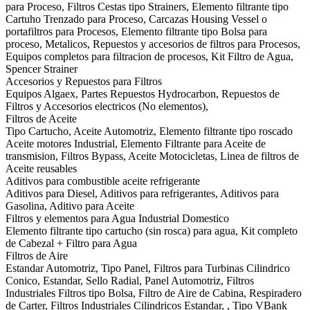
para Proceso, Filtros Cestas tipo Strainers, Elemento filtrante tipo
Cartuho Trenzado para Proceso, Carcazas Housing Vessel o
portafiltros para Procesos, Elemento filtrante tipo Bolsa para
proceso, Metalicos, Repuestos y accesorios de filtros para Procesos,
Equipos completos para filtracion de procesos, Kit Filtro de Agua,
Spencer Strainer
Accesorios y Repuestos para Filtros
Equipos Algaex, Partes Repuestos Hydrocarbon, Repuestos de
Filtros y Accesorios electricos (No elementos),
Filtros de Aceite
Tipo Cartucho, Aceite Automotriz, Elemento filtrante tipo roscado
Aceite motores Industrial, Elemento Filtrante para Aceite de
transmision, Filtros Bypass, Aceite Motocicletas, Linea de filtros de
Aceite reusables
Aditivos para combustible aceite refrigerante
Aditivos para Diesel, Aditivos para refrigerantes, Aditivos para
Gasolina, Aditivo para Aceite
Filtros y elementos para Agua Industrial Domestico
Elemento filtrante tipo cartucho (sin rosca) para agua, Kit completo
de Cabezal + Filtro para Agua
Filtros de Aire
Estandar Automotriz, Tipo Panel, Filtros para Turbinas Cilindrico
Conico, Estandar, Sello Radial, Panel Automotriz, Filtros
Industriales Filtros tipo Bolsa, Filtro de Aire de Cabina, Respiradero
de Carter, Filtros Industriales Cilindricos Estandar, , Tipo VBank