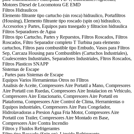
Motores Diesel de Locomotora GE EMD
Filtros Hidraulicos
Elemento filtrante tipo cartucho (sin rosca) hidraulico, Portafiltros
(Housing), Elemento filtrante tipo roscado (spin on) hidraulico,
Accesorios y Partes, Equipos para trasegado y filtracion hidraulica
Filtros Separadores de Agua
Filtros tipo Cartucho, Partes y Repuestos, Filtros Roscados, Filtros
Roscados, Filtro Separador completo T Turbina para elemento
cartuchos, Filtros para combustible tipo Embudo, Vasos para Filtros
Sep, Carcaza Housing para Combustibles (Cartuchos Industriales),
Coalescentes Industriales, Separadores Industriales, Fltros Roscados,
Filtros Plasticos SNAPP
Sistemas de Escape
, Partes para Sistemas de Escape
Equipos Varios Herramientas Otros no FIltros
Analisis de Aceite, Compresores Aire Portatil a Mano, Compresores
Aire Portatil con Ruedas, Compresores Aire Instalacion en Vehiculo,
Compresores Aire Estacionario, Compresores Aire Portatil en
Plataforma, Compresores Aire Control de Clima, Herramientas o
Equipos industriales, Compresores Aire Para Congelador,
Hidrolavadoras a Presion Agua Fria Motor, Compresores Aire
Portatil con Trailer, Compresores Aire Montado en Base,
Compresores Aire Contra Incendio
Filtros y Fluidos Refrigerantes
Filtro tipo Roscado (Spin on), Liquido Refrigerante