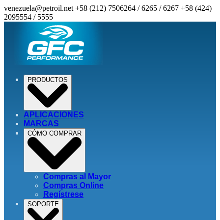
venezuela@petroil.net
+58 (212) 7506264 / 6265 / 6267
+58 (424)
2095554 / 5555
PRODUCTOS
APLICACIONES
MARCAS
CÓMO COMPRAR
Compras al Mayor
Compras Online
Regístrese
SOPORTE