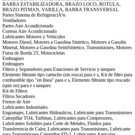
BARRA ESTABILIZADORA, BRAZO LOCO, ROTULA,
BRAZO PITMAN, VARILLA, BARRA TRANSVERSAL
Partes Sistema de RefrigeraciÃ³n
Ventiladores
Partes Aire Acondicionado
Correas Aire Acondicionado
Lubricantes Motores y Vehiculos
Motores Diesel, Motores a Gasolina Sintetico, Motores a Gasolin
Mineral, Motores a Gasolina SemiSintetico, Transmisiones, Motores
Fuera de Borda 2T, Motocicletas
Embragues
Embragues
Filtros y Separadores para Estaciones de Servicio y tanques
Elemento filtrante tipo cartucho (sin rosca) para e s, Kit de filtro para
combustible tipo "en linea" para e s, Elemento filtrante tipo roscado
(spin on) para e s tanques
Kit de Filtros
Filtros Secadores
Frenos de Aire
Lubricantes Industriales
Engranajes, Lubricantes Hidraulicos, Lubricante para Transmisiones
Caterpillar TO4, Turbinas, Lubricantes para Compresores,
Lubricantes Solubles para Corte de Metales, Fluidos para
Transferencia de Calor, Lubricantes para Transmisiones, Lubricante
para Transmisiones Caterpillar FD-1, Lubricantes Agricolas,