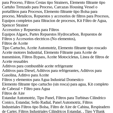
para Proceso, Filtros Cestas tipo Strainers, Elemento filtrante tipo
Cartuho Trenzado para Proceso, Carcazas Housing Vessel o
portafiltros para Procesos, Elemento filtrante tipo Bolsa para
proceso, Metalicos, Repuestos y accesorios de filtros para Procesos,
Equipos completos para filtracion de procesos, Kit Filtro de Agua,
Spencer Strainer
Accesorios y Repuestos para Filtros
Equipos Algaex, Partes Repuestos Hydrocarbon, Repuestos de
Filtros y Accesorios electricos (No elementos),
Filtros de Aceite
Tipo Cartucho, Aceite Automotriz, Elemento filtrante tipo roscado
Aceite motores Industrial, Elemento Filtrante para Aceite de
transmision, Filtros Bypass, Aceite Motocicletas, Linea de filtros de
Aceite reusables
Aditivos para combustible aceite refrigerante
Aditivos para Diesel, Aditivos para refrigerantes, Aditivos para
Gasolina, Aditivo para Aceite
Filtros y elementos para Agua Industrial Domestico
Elemento filtrante tipo cartucho (sin rosca) para agua, Kit completo
de Cabezal + Filtro para Agua
Filtros de Aire
Estandar Automotriz, Tipo Panel, Filtros para Turbinas Cilindrico
Conico, Estandar, Sello Radial, Panel Automotriz, Filtros
Industriales Filtros tipo Bolsa, Filtro de Aire de Cabina, Respiradero
de Carter, Filtros Industriales Cilindricos Estandar, , Tipo VBank