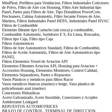
MiniPleat, Prefiltros para Ventilacion, Filtros Industriales Colectores
de Polvo, Filtro de Aire con Housing, Filtro Aire Industrial tipo
Panel, Partes para Filtros de Aire, Tipo Donaldson PowerCore,
Precleaners, Cabina Automotriz, Filtro Secante Frenos de Aire,
Marinos, Filtros Industriales Panel HEPA, Industriales Panel HVAC
Filtros de Combustible
Elemento filtrante tipo Cartucho (sin rosca) p combustible,
Combustible Automotriz, Surtidores E S, En Linea, Roscados,
Filtros tipo Caja, Filtro tipo Caja
Filtros Automotrices
Filtros de Aire Automotrices Standard, Filtros de Combustible,
Filtros de Aceite Automotriz, Filtros de Aire Automotrices tipo
PANEL
Filtros Elementos Vessel de Aviacion API
Elementos Filtrantes Aviacion API, Housing para Aviacion +
Accesorios Housing, Elementos Monitores, Control Calidad,
Elementos Separadores, Partes o Repuestos
Vasos Plasticos y metalicos para filtros Racor
Vasos metalicos blancos (marino) o beige, Vaso plastico de
policarbonato azul (marino)
Conexiones Hidraulicas
Acero Galvanizado, Acero Inoxidale, Conexiones y Acoples
Antiderrame Leakgard
REPUESTOS AUTOMOTRICES
BRAZO DE CONTROL, TERMINAL DE DIRECCION,