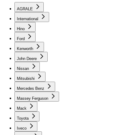
AGRALE
International
Hino
Ford
Kenworth
John Deere
Nissan
Mitsubishi
Mercedes Benz
Massey Ferguson
Mack
Toyota
Iveco