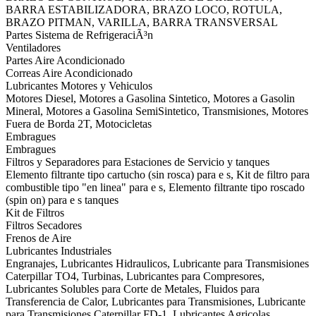
BARRA ESTABILIZADORA, BRAZO LOCO, ROTULA,
BRAZO PITMAN, VARILLA, BARRA TRANSVERSAL
Partes Sistema de RefrigeraciÃ³n
Ventiladores
Partes Aire Acondicionado
Correas Aire Acondicionado
Lubricantes Motores y Vehiculos
Motores Diesel, Motores a Gasolina Sintetico, Motores a Gasolin
Mineral, Motores a Gasolina SemiSintetico, Transmisiones, Motores
Fuera de Borda 2T, Motocicletas
Embragues
Embragues
Filtros y Separadores para Estaciones de Servicio y tanques
Elemento filtrante tipo cartucho (sin rosca) para e s, Kit de filtro para
combustible tipo "en linea" para e s, Elemento filtrante tipo roscado
(spin on) para e s tanques
Kit de Filtros
Filtros Secadores
Frenos de Aire
Lubricantes Industriales
Engranajes, Lubricantes Hidraulicos, Lubricante para Transmisiones
Caterpillar TO4, Turbinas, Lubricantes para Compresores,
Lubricantes Solubles para Corte de Metales, Fluidos para
Transferencia de Calor, Lubricantes para Transmisiones, Lubricante
para Transmisiones Caterpillar FD-1, Lubricantes Agricolas,