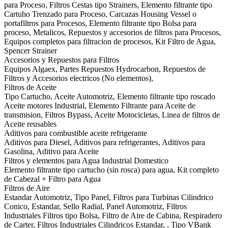
para Proceso, Filtros Cestas tipo Strainers, Elemento filtrante tipo
Cartuho Trenzado para Proceso, Carcazas Housing Vessel o
portafiltros para Procesos, Elemento filtrante tipo Bolsa para
proceso, Metalicos, Repuestos y accesorios de filtros para Procesos,
Equipos completos para filtracion de procesos, Kit Filtro de Agua,
Spencer Strainer
Accesorios y Repuestos para Filtros
Equipos Algaex, Partes Repuestos Hydrocarbon, Repuestos de
Filtros y Accesorios electricos (No elementos),
Filtros de Aceite
Tipo Cartucho, Aceite Automotriz, Elemento filtrante tipo roscado
Aceite motores Industrial, Elemento Filtrante para Aceite de
transmision, Filtros Bypass, Aceite Motocicletas, Linea de filtros de
Aceite reusables
Aditivos para combustible aceite refrigerante
Aditivos para Diesel, Aditivos para refrigerantes, Aditivos para
Gasolina, Aditivo para Aceite
Filtros y elementos para Agua Industrial Domestico
Elemento filtrante tipo cartucho (sin rosca) para agua, Kit completo
de Cabezal + Filtro para Agua
Filtros de Aire
Estandar Automotriz, Tipo Panel, Filtros para Turbinas Cilindrico
Conico, Estandar, Sello Radial, Panel Automotriz, Filtros
Industriales Filtros tipo Bolsa, Filtro de Aire de Cabina, Respiradero
de Carter, Filtros Industriales Cilindricos Estandar, , Tipo VBank