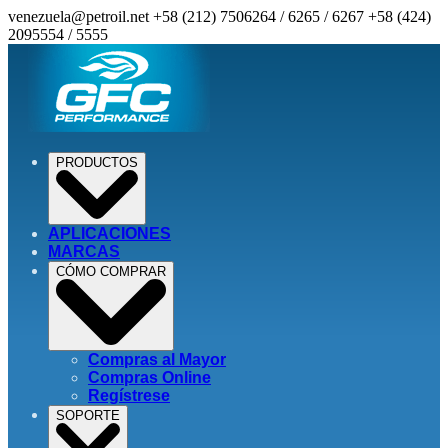
venezuela@petroil.net
+58 (212) 7506264 / 6265 / 6267
+58 (424)
2095554 / 5555
PRODUCTOS
APLICACIONES
MARCAS
CÓMO COMPRAR
Compras al Mayor
Compras Online
Regístrese
SOPORTE