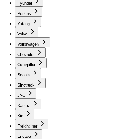
Hyundai
Perkins
Yutong
Volvo
Volkswagen
Chevrolet
Caterpillar
Scania
Sinotruck
JAC
Kamaz
Kia
Freightliner
Encava