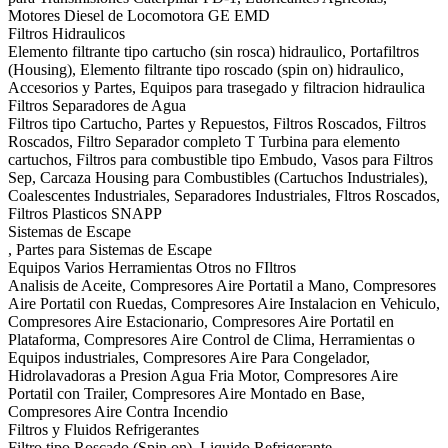
Motores Diesel de Locomotora GE EMD
Filtros Hidraulicos
Elemento filtrante tipo cartucho (sin rosca) hidraulico, Portafiltros
(Housing), Elemento filtrante tipo roscado (spin on) hidraulico,
Accesorios y Partes, Equipos para trasegado y filtracion hidraulica
Filtros Separadores de Agua
Filtros tipo Cartucho, Partes y Repuestos, Filtros Roscados, Filtros
Roscados, Filtro Separador completo T Turbina para elemento
cartuchos, Filtros para combustible tipo Embudo, Vasos para Filtros
Sep, Carcaza Housing para Combustibles (Cartuchos Industriales),
Coalescentes Industriales, Separadores Industriales, Fltros Roscados,
Filtros Plasticos SNAPP
Sistemas de Escape
, Partes para Sistemas de Escape
Equipos Varios Herramientas Otros no FIltros
Analisis de Aceite, Compresores Aire Portatil a Mano, Compresores
Aire Portatil con Ruedas, Compresores Aire Instalacion en Vehiculo,
Compresores Aire Estacionario, Compresores Aire Portatil en
Plataforma, Compresores Aire Control de Clima, Herramientas o
Equipos industriales, Compresores Aire Para Congelador,
Hidrolavadoras a Presion Agua Fria Motor, Compresores Aire
Portatil con Trailer, Compresores Aire Montado en Base,
Compresores Aire Contra Incendio
Filtros y Fluidos Refrigerantes
Filtro tipo Roscado (Spin on), Liquido Refrigerante