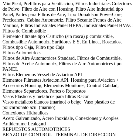
MiniPleat, Prefiltros para Ventilacion, Filtros Industriales Colectores
de Polvo, Filtro de Aire con Housing, Filtro Aire Industrial tipo
Panel, Partes para Filtros de Aire, Tipo Donaldson PowerCore,
Precleaners, Cabina Automotriz, Filtro Secante Frenos de Aire,
Marinos, Filtros Industriales Panel HEPA, Industriales Panel HVAC
Filtros de Combustible
Elemento filtrante tipo Cartucho (sin rosca) p combustible,
Combustible Automotriz, Surtidores E S, En Linea, Roscados,
Filtros tipo Caja, Filtro tipo Caja
Filtros Automotrices
Filtros de Aire Automotrices Standard, Filtros de Combustible,
Filtros de Aceite Automotriz, Filtros de Aire Automotrices tipo
PANEL
Filtros Elementos Vessel de Aviacion API
Elementos Filtrantes Aviacion API, Housing para Aviacion +
Accesorios Housing, Elementos Monitores, Control Calidad,
Elementos Separadores, Partes o Repuestos
Vasos Plasticos y metalicos para filtros Racor
Vasos metalicos blancos (marino) o beige, Vaso plastico de
policarbonato azul (marino)
Conexiones Hidraulicas
Acero Galvanizado, Acero Inoxidale, Conexiones y Acoples
Antiderrame Leakgard
REPUESTOS AUTOMOTRICES
BRAZO DE CONTROL, TERMINAL DE DIRECCION,