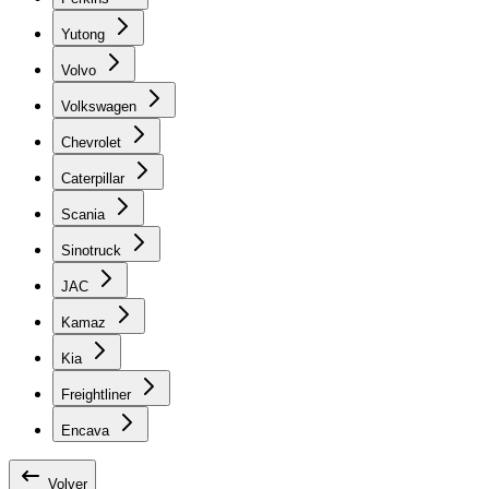
Yutong
Volvo
Volkswagen
Chevrolet
Caterpillar
Scania
Sinotruck
JAC
Kamaz
Kia
Freightliner
Encava
Volver