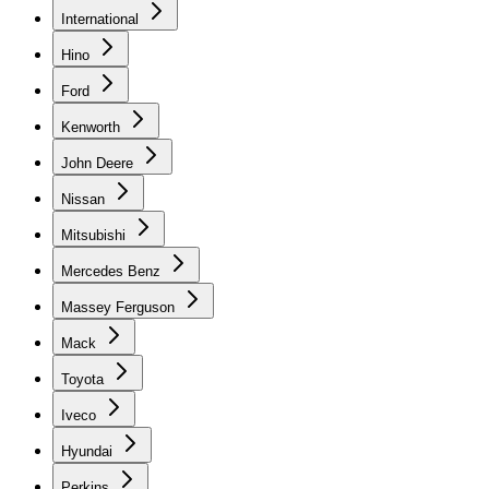
International
Hino
Ford
Kenworth
John Deere
Nissan
Mitsubishi
Mercedes Benz
Massey Ferguson
Mack
Toyota
Iveco
Hyundai
Perkins