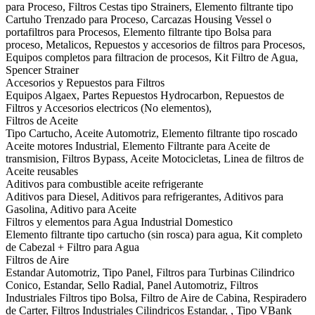
para Proceso, Filtros Cestas tipo Strainers, Elemento filtrante tipo
Cartuho Trenzado para Proceso, Carcazas Housing Vessel o
portafiltros para Procesos, Elemento filtrante tipo Bolsa para
proceso, Metalicos, Repuestos y accesorios de filtros para Procesos,
Equipos completos para filtracion de procesos, Kit Filtro de Agua,
Spencer Strainer
Accesorios y Repuestos para Filtros
Equipos Algaex, Partes Repuestos Hydrocarbon, Repuestos de
Filtros y Accesorios electricos (No elementos),
Filtros de Aceite
Tipo Cartucho, Aceite Automotriz, Elemento filtrante tipo roscado
Aceite motores Industrial, Elemento Filtrante para Aceite de
transmision, Filtros Bypass, Aceite Motocicletas, Linea de filtros de
Aceite reusables
Aditivos para combustible aceite refrigerante
Aditivos para Diesel, Aditivos para refrigerantes, Aditivos para
Gasolina, Aditivo para Aceite
Filtros y elementos para Agua Industrial Domestico
Elemento filtrante tipo cartucho (sin rosca) para agua, Kit completo
de Cabezal + Filtro para Agua
Filtros de Aire
Estandar Automotriz, Tipo Panel, Filtros para Turbinas Cilindrico
Conico, Estandar, Sello Radial, Panel Automotriz, Filtros
Industriales Filtros tipo Bolsa, Filtro de Aire de Cabina, Respiradero
de Carter, Filtros Industriales Cilindricos Estandar, , Tipo VBank