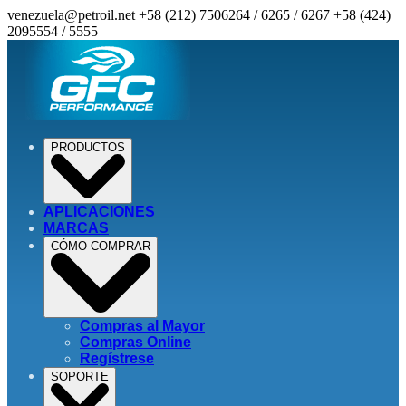
venezuela@petroil.net
+58 (212) 7506264 / 6265 / 6267
+58 (424)
2095554 / 5555
PRODUCTOS
APLICACIONES
MARCAS
CÓMO COMPRAR
Compras al Mayor
Compras Online
Regístrese
SOPORTE