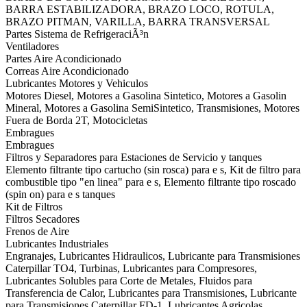
BARRA ESTABILIZADORA, BRAZO LOCO, ROTULA,
BRAZO PITMAN, VARILLA, BARRA TRANSVERSAL
Partes Sistema de RefrigeraciÃ³n
Ventiladores
Partes Aire Acondicionado
Correas Aire Acondicionado
Lubricantes Motores y Vehiculos
Motores Diesel, Motores a Gasolina Sintetico, Motores a Gasolin
Mineral, Motores a Gasolina SemiSintetico, Transmisiones, Motores
Fuera de Borda 2T, Motocicletas
Embragues
Embragues
Filtros y Separadores para Estaciones de Servicio y tanques
Elemento filtrante tipo cartucho (sin rosca) para e s, Kit de filtro para
combustible tipo "en linea" para e s, Elemento filtrante tipo roscado
(spin on) para e s tanques
Kit de Filtros
Filtros Secadores
Frenos de Aire
Lubricantes Industriales
Engranajes, Lubricantes Hidraulicos, Lubricante para Transmisiones
Caterpillar TO4, Turbinas, Lubricantes para Compresores,
Lubricantes Solubles para Corte de Metales, Fluidos para
Transferencia de Calor, Lubricantes para Transmisiones, Lubricante
para Transmisiones Caterpillar FD-1, Lubricantes Agricolas,