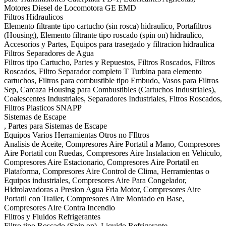
Motores Diesel de Locomotora GE EMD
Filtros Hidraulicos
Elemento filtrante tipo cartucho (sin rosca) hidraulico, Portafiltros
(Housing), Elemento filtrante tipo roscado (spin on) hidraulico,
Accesorios y Partes, Equipos para trasegado y filtracion hidraulica
Filtros Separadores de Agua
Filtros tipo Cartucho, Partes y Repuestos, Filtros Roscados, Filtros
Roscados, Filtro Separador completo T Turbina para elemento
cartuchos, Filtros para combustible tipo Embudo, Vasos para Filtros
Sep, Carcaza Housing para Combustibles (Cartuchos Industriales),
Coalescentes Industriales, Separadores Industriales, Fltros Roscados,
Filtros Plasticos SNAPP
Sistemas de Escape
, Partes para Sistemas de Escape
Equipos Varios Herramientas Otros no FIltros
Analisis de Aceite, Compresores Aire Portatil a Mano, Compresores
Aire Portatil con Ruedas, Compresores Aire Instalacion en Vehiculo,
Compresores Aire Estacionario, Compresores Aire Portatil en
Plataforma, Compresores Aire Control de Clima, Herramientas o
Equipos industriales, Compresores Aire Para Congelador,
Hidrolavadoras a Presion Agua Fria Motor, Compresores Aire
Portatil con Trailer, Compresores Aire Montado en Base,
Compresores Aire Contra Incendio
Filtros y Fluidos Refrigerantes
Filtro tipo Roscado (Spin on), Liquido Refrigerante