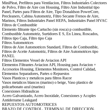
MiniPleat, Prefiltros para Ventilacion, Filtros Industriales Colectores
de Polvo, Filtro de Aire con Housing, Filtro Aire Industrial tipo
Panel, Partes para Filtros de Aire, Tipo Donaldson PowerCore,
Precleaners, Cabina Automotriz, Filtro Secante Frenos de Aire,
Marinos, Filtros Industriales Panel HEPA, Industriales Panel HVAC
Filtros de Combustible
Elemento filtrante tipo Cartucho (sin rosca) p combustible,
Combustible Automotriz, Surtidores E S, En Linea, Roscados,
Filtros tipo Caja, Filtro tipo Caja
Filtros Automotrices
Filtros de Aire Automotrices Standard, Filtros de Combustible,
Filtros de Aceite Automotriz, Filtros de Aire Automotrices tipo
PANEL
Filtros Elementos Vessel de Aviacion API
Elementos Filtrantes Aviacion API, Housing para Aviacion +
Accesorios Housing, Elementos Monitores, Control Calidad,
Elementos Separadores, Partes o Repuestos
Vasos Plasticos y metalicos para filtros Racor
Vasos metalicos blancos (marino) o beige, Vaso plastico de
policarbonato azul (marino)
Conexiones Hidraulicas
Acero Galvanizado, Acero Inoxidale, Conexiones y Acoples
Antiderrame Leakgard
REPUESTOS AUTOMOTRICES
BRAZO DE CONTROL, TERMINAL DE DIRECCION,