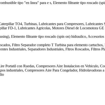
 combustible tipo "en linea" para e s, Elemento filtrante tipo roscado (sp
aterpillar TO4, Turbinas, Lubricantes para Compresores, Lubricantes S
erpillar FD-1, Lubricantes Agricolas, Motores Diesel de Locomotora 
ousing), Elemento filtrante tipo roscado (spin on) hidraulico, Accesorios
Roscados, Filtro Separador completo T Turbina para elemento cartuchos,
ntes Industriales, Separadores Industriales, Fltros Roscados, Filtros 
ire Portatil con Ruedas, Compresores Aire Instalacion en Vehiculo, Co
os industriales, Compresores Aire Para Congelador, Hidrolavadoras a P
dio