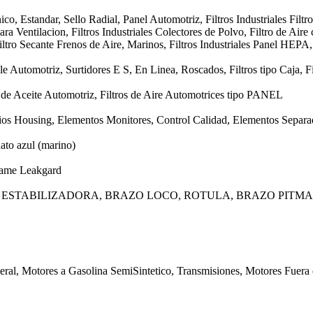
o, Estandar, Sello Radial, Panel Automotriz, Filtros Industriales Filtro
ra Ventilacion, Filtros Industriales Colectores de Polvo, Filtro de Aire 
ltro Secante Frenos de Aire, Marinos, Filtros Industriales Panel HEPA
e Automotriz, Surtidores E S, En Linea, Roscados, Filtros tipo Caja, Fi
os de Aceite Automotriz, Filtros de Aire Automotrices tipo PANEL
ios Housing, Elementos Monitores, Control Calidad, Elementos Separad
ato azul (marino)
rame Leakgard
 ESTABILIZADORA, BRAZO LOCO, ROTULA, BRAZO PITM
eral, Motores a Gasolina SemiSintetico, Transmisiones, Motores Fuera