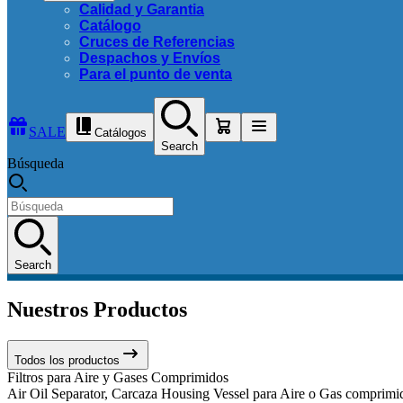
Calidad y Garantia
Catálogo
Cruces de Referencias
Despachos y Envíos
Para el punto de venta
SALE
Catálogos
Search
Búsqueda
Search
Nuestros Productos
Todos los productos
Filtros para Aire y Gases Comprimidos
Air Oil Separator, Carcaza Housing Vessel para Aire o Gas comprimido