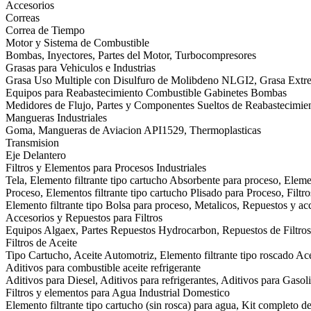
Accesorios
Correas
Correa de Tiempo
Motor y Sistema de Combustible
Bombas, Inyectores, Partes del Motor, Turbocompresores
Grasas para Vehiculos e Industrias
Grasa Uso Multiple con Disulfuro de Molibdeno NLGI2, Grasa Ext
Equipos para Reabastecimiento Combustible Gabinetes Bombas
Medidores de Flujo, Partes y Componentes Sueltos de Reabastecimie
Mangueras Industriales
Goma, Mangueras de Aviacion API1529, Thermoplasticas
Transmision
Eje Delantero
Filtros y Elementos para Procesos Industriales
Tela, Elemento filtrante tipo cartucho Absorbente para proceso, Eleme
Proceso, Elementos filtrante tipo cartucho Plisado para Proceso, Filtr
Elemento filtrante tipo Bolsa para proceso, Metalicos, Repuestos y acc
Accesorios y Repuestos para Filtros
Equipos Algaex, Partes Repuestos Hydrocarbon, Repuestos de Filtros 
Filtros de Aceite
Tipo Cartucho, Aceite Automotriz, Elemento filtrante tipo roscado Acei
Aditivos para combustible aceite refrigerante
Aditivos para Diesel, Aditivos para refrigerantes, Aditivos para Gasol
Filtros y elementos para Agua Industrial Domestico
Elemento filtrante tipo cartucho (sin rosca) para agua, Kit completo d