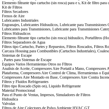
Elemento filtrante tipo cartucho (sin rosca) para e s, Kit de filtro para
Kit de Filtros
Filtros Secadores
Frenos de Aire
Lubricantes Industriales
Engranajes, Lubricantes Hidraulicos, Lubricante para Transmisiones C
Lubricantes para Transmisiones, Lubricante para Transmisiones Cat
Filtros Hidraulicos
Elemento filtrante tipo cartucho (sin rosca) hidraulico, Portafiltros (H
Filtros Separadores de Agua
Filtros tipo Cartucho, Partes y Repuestos, Filtros Roscados, Filtros 
Carcaza Housing para Combustibles (Cartuchos Industriales), Coalesce
Sistemas de Escape
, Partes para Sistemas de Escape
Equipos Varios Herramientas Otros no FIltros
Analisis de Aceite, Compresores Aire Portatil a Mano, Compresores A
Plataforma, Compresores Aire Control de Clima, Herramientas o Equip
Compresores Aire Montado en Base, Compresores Aire Contra Incen
Filtros y Fluidos Refrigerantes
Filtro tipo Roscado (Spin on), Liquido Refrigerante
Material Promocional
Para el Punto de Ventas, Impresos, Simuladores de Filtros
Hidraulica
Valvulas
Filtros de Aire Colectores de Polvo Ambiente HVAC GT