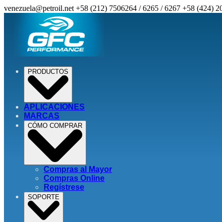
venezuela@petroil.net
+58 (212) 7506264 / 6265 / 6267
+58 (424) 2
PRODUCTOS
APLICACIONES
MARCAS
CÓMO COMPRAR
Compras al Mayor
Compras Online
Regístrese
SOPORTE