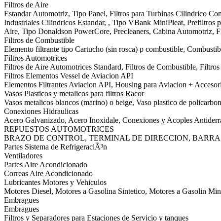
Filtros de Aire
Estandar Automotriz, Tipo Panel, Filtros para Turbinas Cilindrico Conic
Industriales Cilindricos Estandar, , Tipo VBank MiniPleat, Prefiltros pa
Aire, Tipo Donaldson PowerCore, Precleaners, Cabina Automotriz, Fi
Filtros de Combustible
Elemento filtrante tipo Cartucho (sin rosca) p combustible, Combustibl
Filtros Automotrices
Filtros de Aire Automotrices Standard, Filtros de Combustible, Filtr
Filtros Elementos Vessel de Aviacion API
Elementos Filtrantes Aviacion API, Housing para Aviacion + Accesor
Vasos Plasticos y metalicos para filtros Racor
Vasos metalicos blancos (marino) o beige, Vaso plastico de policarbon
Conexiones Hidraulicas
Acero Galvanizado, Acero Inoxidale, Conexiones y Acoples Antider
REPUESTOS AUTOMOTRICES
BRAZO DE CONTROL, TERMINAL DE DIRECCION, BARRA
Partes Sistema de RefrigeraciÃ³n
Ventiladores
Partes Aire Acondicionado
Correas Aire Acondicionado
Lubricantes Motores y Vehiculos
Motores Diesel, Motores a Gasolina Sintetico, Motores a Gasolin Min
Embragues
Embragues
Filtros y Separadores para Estaciones de Servicio y tanques