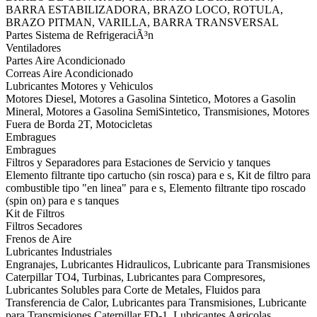
BARRA ESTABILIZADORA, BRAZO LOCO, ROTULA,
BRAZO PITMAN, VARILLA, BARRA TRANSVERSAL
Partes Sistema de RefrigeraciÃ³n
Ventiladores
Partes Aire Acondicionado
Correas Aire Acondicionado
Lubricantes Motores y Vehiculos
Motores Diesel, Motores a Gasolina Sintetico, Motores a Gasolin
Mineral, Motores a Gasolina SemiSintetico, Transmisiones, Motores
Fuera de Borda 2T, Motocicletas
Embragues
Embragues
Filtros y Separadores para Estaciones de Servicio y tanques
Elemento filtrante tipo cartucho (sin rosca) para e s, Kit de filtro para
combustible tipo "en linea" para e s, Elemento filtrante tipo roscado
(spin on) para e s tanques
Kit de Filtros
Filtros Secadores
Frenos de Aire
Lubricantes Industriales
Engranajes, Lubricantes Hidraulicos, Lubricante para Transmisiones
Caterpillar TO4, Turbinas, Lubricantes para Compresores,
Lubricantes Solubles para Corte de Metales, Fluidos para
Transferencia de Calor, Lubricantes para Transmisiones, Lubricante
para Transmisiones Caterpillar FD-1, Lubricantes Agricolas,