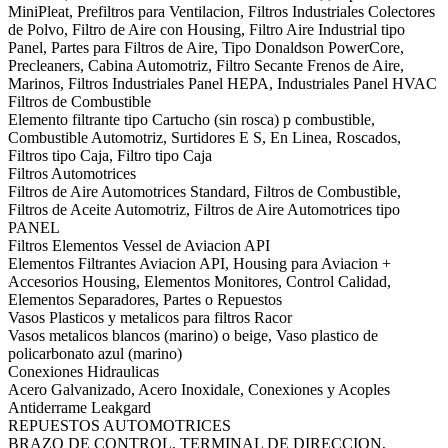
MiniPleat, Prefiltros para Ventilacion, Filtros Industriales Colectores
de Polvo, Filtro de Aire con Housing, Filtro Aire Industrial tipo
Panel, Partes para Filtros de Aire, Tipo Donaldson PowerCore,
Precleaners, Cabina Automotriz, Filtro Secante Frenos de Aire,
Marinos, Filtros Industriales Panel HEPA, Industriales Panel HVAC
Filtros de Combustible
Elemento filtrante tipo Cartucho (sin rosca) p combustible,
Combustible Automotriz, Surtidores E S, En Linea, Roscados,
Filtros tipo Caja, Filtro tipo Caja
Filtros Automotrices
Filtros de Aire Automotrices Standard, Filtros de Combustible,
Filtros de Aceite Automotriz, Filtros de Aire Automotrices tipo
PANEL
Filtros Elementos Vessel de Aviacion API
Elementos Filtrantes Aviacion API, Housing para Aviacion +
Accesorios Housing, Elementos Monitores, Control Calidad,
Elementos Separadores, Partes o Repuestos
Vasos Plasticos y metalicos para filtros Racor
Vasos metalicos blancos (marino) o beige, Vaso plastico de
policarbonato azul (marino)
Conexiones Hidraulicas
Acero Galvanizado, Acero Inoxidale, Conexiones y Acoples
Antiderrame Leakgard
REPUESTOS AUTOMOTRICES
BRAZO DE CONTROL, TERMINAL DE DIRECCION,