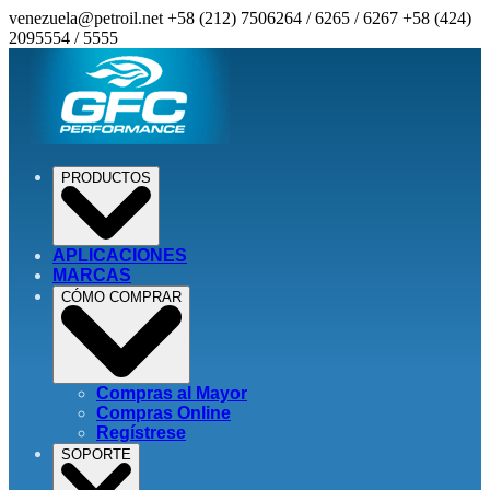
venezuela@petroil.net
+58 (212) 7506264 / 6265 / 6267
+58 (424)
2095554 / 5555
PRODUCTOS
APLICACIONES
MARCAS
CÓMO COMPRAR
Compras al Mayor
Compras Online
Regístrese
SOPORTE