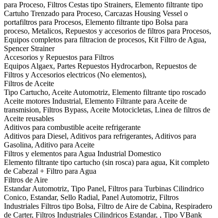
para Proceso, Filtros Cestas tipo Strainers, Elemento filtrante tipo
Cartuho Trenzado para Proceso, Carcazas Housing Vessel o
portafiltros para Procesos, Elemento filtrante tipo Bolsa para
proceso, Metalicos, Repuestos y accesorios de filtros para Procesos,
Equipos completos para filtracion de procesos, Kit Filtro de Agua,
Spencer Strainer
Accesorios y Repuestos para Filtros
Equipos Algaex, Partes Repuestos Hydrocarbon, Repuestos de
Filtros y Accesorios electricos (No elementos),
Filtros de Aceite
Tipo Cartucho, Aceite Automotriz, Elemento filtrante tipo roscado
Aceite motores Industrial, Elemento Filtrante para Aceite de
transmision, Filtros Bypass, Aceite Motocicletas, Linea de filtros de
Aceite reusables
Aditivos para combustible aceite refrigerante
Aditivos para Diesel, Aditivos para refrigerantes, Aditivos para
Gasolina, Aditivo para Aceite
Filtros y elementos para Agua Industrial Domestico
Elemento filtrante tipo cartucho (sin rosca) para agua, Kit completo
de Cabezal + Filtro para Agua
Filtros de Aire
Estandar Automotriz, Tipo Panel, Filtros para Turbinas Cilindrico
Conico, Estandar, Sello Radial, Panel Automotriz, Filtros
Industriales Filtros tipo Bolsa, Filtro de Aire de Cabina, Respiradero
de Carter, Filtros Industriales Cilindricos Estandar, , Tipo VBank