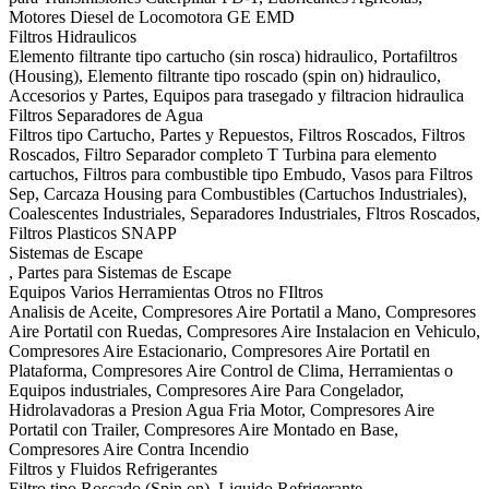
Motores Diesel de Locomotora GE EMD
Filtros Hidraulicos
Elemento filtrante tipo cartucho (sin rosca) hidraulico, Portafiltros
(Housing), Elemento filtrante tipo roscado (spin on) hidraulico,
Accesorios y Partes, Equipos para trasegado y filtracion hidraulica
Filtros Separadores de Agua
Filtros tipo Cartucho, Partes y Repuestos, Filtros Roscados, Filtros
Roscados, Filtro Separador completo T Turbina para elemento
cartuchos, Filtros para combustible tipo Embudo, Vasos para Filtros
Sep, Carcaza Housing para Combustibles (Cartuchos Industriales),
Coalescentes Industriales, Separadores Industriales, Fltros Roscados,
Filtros Plasticos SNAPP
Sistemas de Escape
, Partes para Sistemas de Escape
Equipos Varios Herramientas Otros no FIltros
Analisis de Aceite, Compresores Aire Portatil a Mano, Compresores
Aire Portatil con Ruedas, Compresores Aire Instalacion en Vehiculo,
Compresores Aire Estacionario, Compresores Aire Portatil en
Plataforma, Compresores Aire Control de Clima, Herramientas o
Equipos industriales, Compresores Aire Para Congelador,
Hidrolavadoras a Presion Agua Fria Motor, Compresores Aire
Portatil con Trailer, Compresores Aire Montado en Base,
Compresores Aire Contra Incendio
Filtros y Fluidos Refrigerantes
Filtro tipo Roscado (Spin on), Liquido Refrigerante