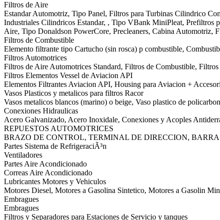
Filtros de Aire
Estandar Automotriz, Tipo Panel, Filtros para Turbinas Cilindrico Conic
Industriales Cilindricos Estandar, , Tipo VBank MiniPleat, Prefiltros pa
Aire, Tipo Donaldson PowerCore, Precleaners, Cabina Automotriz, Fi
Filtros de Combustible
Elemento filtrante tipo Cartucho (sin rosca) p combustible, Combustibl
Filtros Automotrices
Filtros de Aire Automotrices Standard, Filtros de Combustible, Filtr
Filtros Elementos Vessel de Aviacion API
Elementos Filtrantes Aviacion API, Housing para Aviacion + Accesor
Vasos Plasticos y metalicos para filtros Racor
Vasos metalicos blancos (marino) o beige, Vaso plastico de policarbon
Conexiones Hidraulicas
Acero Galvanizado, Acero Inoxidale, Conexiones y Acoples Antider
REPUESTOS AUTOMOTRICES
BRAZO DE CONTROL, TERMINAL DE DIRECCION, BARRA
Partes Sistema de RefrigeraciÃ³n
Ventiladores
Partes Aire Acondicionado
Correas Aire Acondicionado
Lubricantes Motores y Vehiculos
Motores Diesel, Motores a Gasolina Sintetico, Motores a Gasolin Min
Embragues
Embragues
Filtros y Separadores para Estaciones de Servicio y tanques