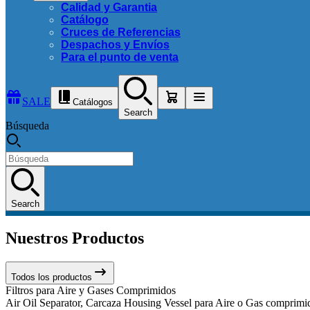
Calidad y Garantia
Catálogo
Cruces de Referencias
Despachos y Envíos
Para el punto de venta
SALE
Catálogos
Search
Búsqueda
Search
Nuestros Productos
Todos los productos
Filtros para Aire y Gases Comprimidos
Air Oil Separator, Carcaza Housing Vessel para Aire o Gas comprimido