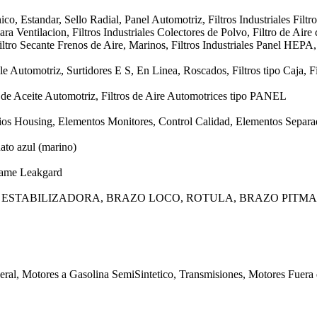
o, Estandar, Sello Radial, Panel Automotriz, Filtros Industriales Filtro
ra Ventilacion, Filtros Industriales Colectores de Polvo, Filtro de Aire 
ltro Secante Frenos de Aire, Marinos, Filtros Industriales Panel HEPA
e Automotriz, Surtidores E S, En Linea, Roscados, Filtros tipo Caja, Fi
os de Aceite Automotriz, Filtros de Aire Automotrices tipo PANEL
ios Housing, Elementos Monitores, Control Calidad, Elementos Separad
ato azul (marino)
rame Leakgard
 ESTABILIZADORA, BRAZO LOCO, ROTULA, BRAZO PITM
eral, Motores a Gasolina SemiSintetico, Transmisiones, Motores Fuera