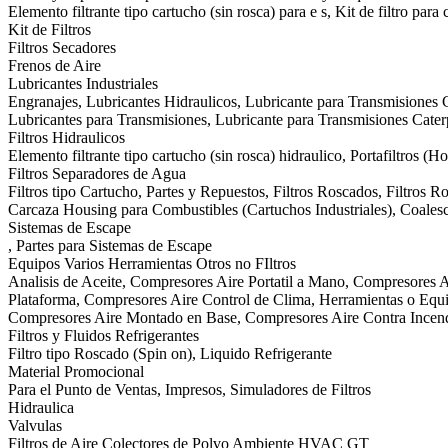
Elemento filtrante tipo cartucho (sin rosca) para e s, Kit de filtro para
Kit de Filtros
Filtros Secadores
Frenos de Aire
Lubricantes Industriales
Engranajes, Lubricantes Hidraulicos, Lubricante para Transmisiones C
Lubricantes para Transmisiones, Lubricante para Transmisiones Cat
Filtros Hidraulicos
Elemento filtrante tipo cartucho (sin rosca) hidraulico, Portafiltros (H
Filtros Separadores de Agua
Filtros tipo Cartucho, Partes y Repuestos, Filtros Roscados, Filtros 
Carcaza Housing para Combustibles (Cartuchos Industriales), Coalesce
Sistemas de Escape
, Partes para Sistemas de Escape
Equipos Varios Herramientas Otros no FIltros
Analisis de Aceite, Compresores Aire Portatil a Mano, Compresores A
Plataforma, Compresores Aire Control de Clima, Herramientas o Equip
Compresores Aire Montado en Base, Compresores Aire Contra Incen
Filtros y Fluidos Refrigerantes
Filtro tipo Roscado (Spin on), Liquido Refrigerante
Material Promocional
Para el Punto de Ventas, Impresos, Simuladores de Filtros
Hidraulica
Valvulas
Filtros de Aire Colectores de Polvo Ambiente HVAC GT