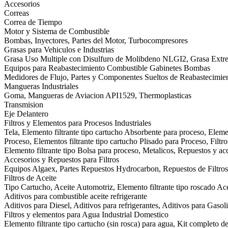
Accesorios
Correas
Correa de Tiempo
Motor y Sistema de Combustible
Bombas, Inyectores, Partes del Motor, Turbocompresores
Grasas para Vehiculos e Industrias
Grasa Uso Multiple con Disulfuro de Molibdeno NLGI2, Grasa Ext
Equipos para Reabastecimiento Combustible Gabinetes Bombas
Medidores de Flujo, Partes y Componentes Sueltos de Reabastecimie
Mangueras Industriales
Goma, Mangueras de Aviacion API1529, Thermoplasticas
Transmision
Eje Delantero
Filtros y Elementos para Procesos Industriales
Tela, Elemento filtrante tipo cartucho Absorbente para proceso, Eleme
Proceso, Elementos filtrante tipo cartucho Plisado para Proceso, Filtr
Elemento filtrante tipo Bolsa para proceso, Metalicos, Repuestos y acc
Accesorios y Repuestos para Filtros
Equipos Algaex, Partes Repuestos Hydrocarbon, Repuestos de Filtros 
Filtros de Aceite
Tipo Cartucho, Aceite Automotriz, Elemento filtrante tipo roscado Acei
Aditivos para combustible aceite refrigerante
Aditivos para Diesel, Aditivos para refrigerantes, Aditivos para Gasol
Filtros y elementos para Agua Industrial Domestico
Elemento filtrante tipo cartucho (sin rosca) para agua, Kit completo d