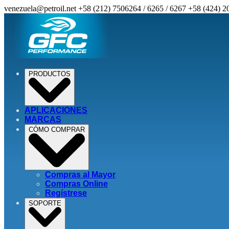
venezuela@petroil.net
+58 (212) 7506264 / 6265 / 6267
+58 (424) 2
PRODUCTOS
APLICACIONES
MARCAS
CÓMO COMPRAR
Compras al Mayor
Compras Online
Regístrese
SOPORTE