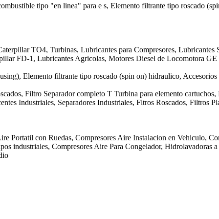
 combustible tipo "en linea" para e s, Elemento filtrante tipo roscado (sp
aterpillar TO4, Turbinas, Lubricantes para Compresores, Lubricantes S
erpillar FD-1, Lubricantes Agricolas, Motores Diesel de Locomotora 
ousing), Elemento filtrante tipo roscado (spin on) hidraulico, Accesorios
Roscados, Filtro Separador completo T Turbina para elemento cartuchos,
ntes Industriales, Separadores Industriales, Fltros Roscados, Filtros 
ire Portatil con Ruedas, Compresores Aire Instalacion en Vehiculo, Co
os industriales, Compresores Aire Para Congelador, Hidrolavadoras a P
dio