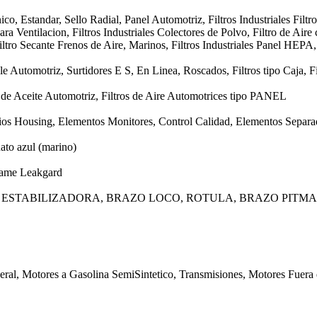
o, Estandar, Sello Radial, Panel Automotriz, Filtros Industriales Filtro
ra Ventilacion, Filtros Industriales Colectores de Polvo, Filtro de Aire 
ltro Secante Frenos de Aire, Marinos, Filtros Industriales Panel HEPA
e Automotriz, Surtidores E S, En Linea, Roscados, Filtros tipo Caja, Fi
os de Aceite Automotriz, Filtros de Aire Automotrices tipo PANEL
ios Housing, Elementos Monitores, Control Calidad, Elementos Separad
ato azul (marino)
rame Leakgard
 ESTABILIZADORA, BRAZO LOCO, ROTULA, BRAZO PITM
eral, Motores a Gasolina SemiSintetico, Transmisiones, Motores Fuera