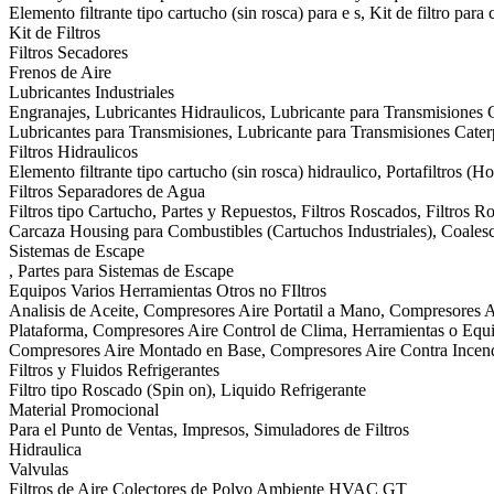
Elemento filtrante tipo cartucho (sin rosca) para e s, Kit de filtro para
Kit de Filtros
Filtros Secadores
Frenos de Aire
Lubricantes Industriales
Engranajes, Lubricantes Hidraulicos, Lubricante para Transmisiones C
Lubricantes para Transmisiones, Lubricante para Transmisiones Cat
Filtros Hidraulicos
Elemento filtrante tipo cartucho (sin rosca) hidraulico, Portafiltros (H
Filtros Separadores de Agua
Filtros tipo Cartucho, Partes y Repuestos, Filtros Roscados, Filtros 
Carcaza Housing para Combustibles (Cartuchos Industriales), Coalesce
Sistemas de Escape
, Partes para Sistemas de Escape
Equipos Varios Herramientas Otros no FIltros
Analisis de Aceite, Compresores Aire Portatil a Mano, Compresores A
Plataforma, Compresores Aire Control de Clima, Herramientas o Equip
Compresores Aire Montado en Base, Compresores Aire Contra Incen
Filtros y Fluidos Refrigerantes
Filtro tipo Roscado (Spin on), Liquido Refrigerante
Material Promocional
Para el Punto de Ventas, Impresos, Simuladores de Filtros
Hidraulica
Valvulas
Filtros de Aire Colectores de Polvo Ambiente HVAC GT