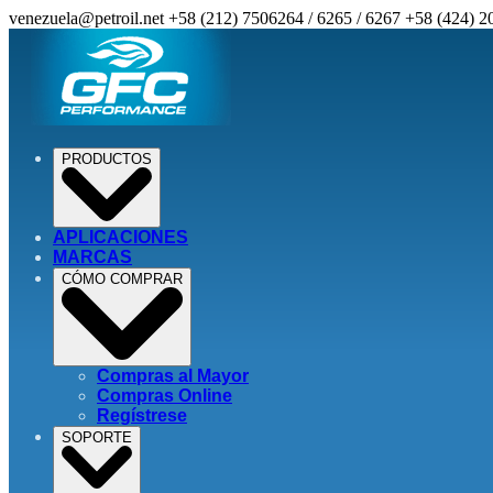
venezuela@petroil.net
+58 (212) 7506264 / 6265 / 6267
+58 (424) 2
PRODUCTOS
APLICACIONES
MARCAS
CÓMO COMPRAR
Compras al Mayor
Compras Online
Regístrese
SOPORTE