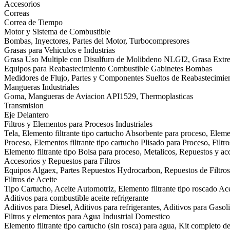
Accesorios
Correas
Correa de Tiempo
Motor y Sistema de Combustible
Bombas, Inyectores, Partes del Motor, Turbocompresores
Grasas para Vehiculos e Industrias
Grasa Uso Multiple con Disulfuro de Molibdeno NLGI2, Grasa Ext
Equipos para Reabastecimiento Combustible Gabinetes Bombas
Medidores de Flujo, Partes y Componentes Sueltos de Reabastecimie
Mangueras Industriales
Goma, Mangueras de Aviacion API1529, Thermoplasticas
Transmision
Eje Delantero
Filtros y Elementos para Procesos Industriales
Tela, Elemento filtrante tipo cartucho Absorbente para proceso, Eleme
Proceso, Elementos filtrante tipo cartucho Plisado para Proceso, Filtr
Elemento filtrante tipo Bolsa para proceso, Metalicos, Repuestos y acc
Accesorios y Repuestos para Filtros
Equipos Algaex, Partes Repuestos Hydrocarbon, Repuestos de Filtros 
Filtros de Aceite
Tipo Cartucho, Aceite Automotriz, Elemento filtrante tipo roscado Acei
Aditivos para combustible aceite refrigerante
Aditivos para Diesel, Aditivos para refrigerantes, Aditivos para Gasol
Filtros y elementos para Agua Industrial Domestico
Elemento filtrante tipo cartucho (sin rosca) para agua, Kit completo d