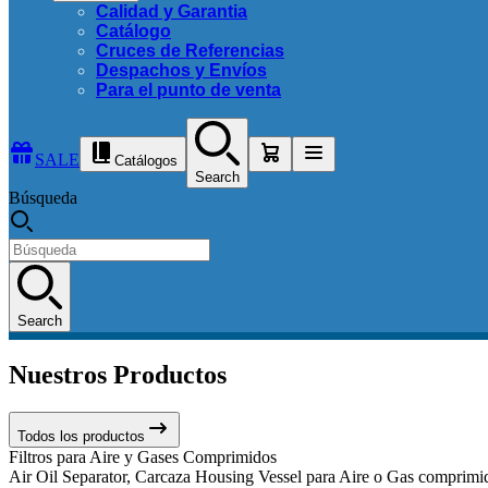
Calidad y Garantia
Catálogo
Cruces de Referencias
Despachos y Envíos
Para el punto de venta
SALE
Catálogos
Search
Búsqueda
Search
Nuestros Productos
Todos los productos
Filtros para Aire y Gases Comprimidos
Air Oil Separator, Carcaza Housing Vessel para Aire o Gas comprimido