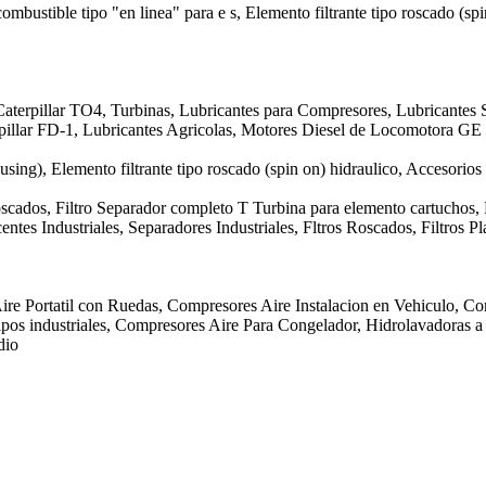
 combustible tipo "en linea" para e s, Elemento filtrante tipo roscado (sp
aterpillar TO4, Turbinas, Lubricantes para Compresores, Lubricantes S
erpillar FD-1, Lubricantes Agricolas, Motores Diesel de Locomotora 
ousing), Elemento filtrante tipo roscado (spin on) hidraulico, Accesorios
Roscados, Filtro Separador completo T Turbina para elemento cartuchos,
ntes Industriales, Separadores Industriales, Fltros Roscados, Filtros 
ire Portatil con Ruedas, Compresores Aire Instalacion en Vehiculo, Co
os industriales, Compresores Aire Para Congelador, Hidrolavadoras a P
dio