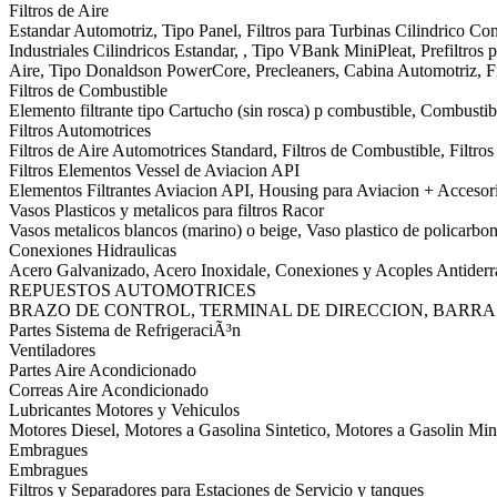
Filtros de Aire
Estandar Automotriz, Tipo Panel, Filtros para Turbinas Cilindrico Conic
Industriales Cilindricos Estandar, , Tipo VBank MiniPleat, Prefiltros pa
Aire, Tipo Donaldson PowerCore, Precleaners, Cabina Automotriz, Fi
Filtros de Combustible
Elemento filtrante tipo Cartucho (sin rosca) p combustible, Combustibl
Filtros Automotrices
Filtros de Aire Automotrices Standard, Filtros de Combustible, Filtr
Filtros Elementos Vessel de Aviacion API
Elementos Filtrantes Aviacion API, Housing para Aviacion + Accesor
Vasos Plasticos y metalicos para filtros Racor
Vasos metalicos blancos (marino) o beige, Vaso plastico de policarbon
Conexiones Hidraulicas
Acero Galvanizado, Acero Inoxidale, Conexiones y Acoples Antider
REPUESTOS AUTOMOTRICES
BRAZO DE CONTROL, TERMINAL DE DIRECCION, BARRA
Partes Sistema de RefrigeraciÃ³n
Ventiladores
Partes Aire Acondicionado
Correas Aire Acondicionado
Lubricantes Motores y Vehiculos
Motores Diesel, Motores a Gasolina Sintetico, Motores a Gasolin Min
Embragues
Embragues
Filtros y Separadores para Estaciones de Servicio y tanques