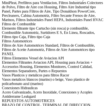
MiniPleat, Prefiltros para Ventilacion, Filtros Industriales Colectores
de Polvo, Filtro de Aire con Housing, Filtro Aire Industrial tipo
Panel, Partes para Filtros de Aire, Tipo Donaldson PowerCore,
Precleaners, Cabina Automotriz, Filtro Secante Frenos de Aire,
Marinos, Filtros Industriales Panel HEPA, Industriales Panel HVAC
Filtros de Combustible
Elemento filtrante tipo Cartucho (sin rosca) p combustible,
Combustible Automotriz, Surtidores E S, En Linea, Roscados,
Filtros tipo Caja, Filtro tipo Caja
Filtros Automotrices
Filtros de Aire Automotrices Standard, Filtros de Combustible,
Filtros de Aceite Automotriz, Filtros de Aire Automotrices tipo
PANEL
Filtros Elementos Vessel de Aviacion API
Elementos Filtrantes Aviacion API, Housing para Aviacion +
Accesorios Housing, Elementos Monitores, Control Calidad,
Elementos Separadores, Partes o Repuestos
Vasos Plasticos y metalicos para filtros Racor
Vasos metalicos blancos (marino) o beige, Vaso plastico de
policarbonato azul (marino)
Conexiones Hidraulicas
Acero Galvanizado, Acero Inoxidale, Conexiones y Acoples
Antiderrame Leakgard
REPUESTOS AUTOMOTRICES
BRAZO DE CONTROL, TERMINAL DE DIRECCION,