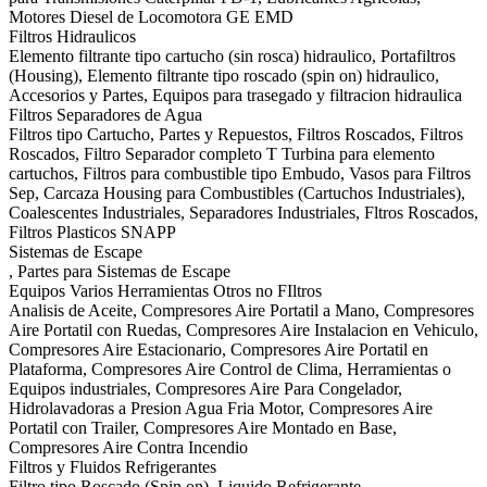
Motores Diesel de Locomotora GE EMD
Filtros Hidraulicos
Elemento filtrante tipo cartucho (sin rosca) hidraulico, Portafiltros
(Housing), Elemento filtrante tipo roscado (spin on) hidraulico,
Accesorios y Partes, Equipos para trasegado y filtracion hidraulica
Filtros Separadores de Agua
Filtros tipo Cartucho, Partes y Repuestos, Filtros Roscados, Filtros
Roscados, Filtro Separador completo T Turbina para elemento
cartuchos, Filtros para combustible tipo Embudo, Vasos para Filtros
Sep, Carcaza Housing para Combustibles (Cartuchos Industriales),
Coalescentes Industriales, Separadores Industriales, Fltros Roscados,
Filtros Plasticos SNAPP
Sistemas de Escape
, Partes para Sistemas de Escape
Equipos Varios Herramientas Otros no FIltros
Analisis de Aceite, Compresores Aire Portatil a Mano, Compresores
Aire Portatil con Ruedas, Compresores Aire Instalacion en Vehiculo,
Compresores Aire Estacionario, Compresores Aire Portatil en
Plataforma, Compresores Aire Control de Clima, Herramientas o
Equipos industriales, Compresores Aire Para Congelador,
Hidrolavadoras a Presion Agua Fria Motor, Compresores Aire
Portatil con Trailer, Compresores Aire Montado en Base,
Compresores Aire Contra Incendio
Filtros y Fluidos Refrigerantes
Filtro tipo Roscado (Spin on), Liquido Refrigerante