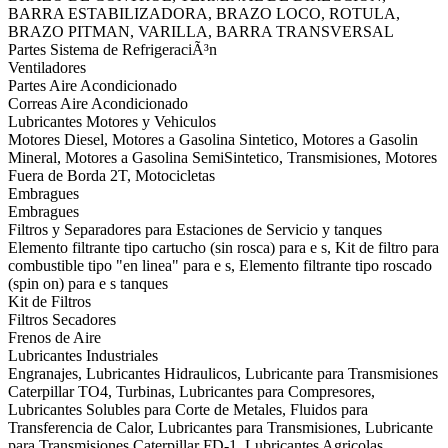
BARRA ESTABILIZADORA, BRAZO LOCO, ROTULA,
BRAZO PITMAN, VARILLA, BARRA TRANSVERSAL
Partes Sistema de RefrigeraciÃ³n
Ventiladores
Partes Aire Acondicionado
Correas Aire Acondicionado
Lubricantes Motores y Vehiculos
Motores Diesel, Motores a Gasolina Sintetico, Motores a Gasolin
Mineral, Motores a Gasolina SemiSintetico, Transmisiones, Motores
Fuera de Borda 2T, Motocicletas
Embragues
Embragues
Filtros y Separadores para Estaciones de Servicio y tanques
Elemento filtrante tipo cartucho (sin rosca) para e s, Kit de filtro para
combustible tipo "en linea" para e s, Elemento filtrante tipo roscado
(spin on) para e s tanques
Kit de Filtros
Filtros Secadores
Frenos de Aire
Lubricantes Industriales
Engranajes, Lubricantes Hidraulicos, Lubricante para Transmisiones
Caterpillar TO4, Turbinas, Lubricantes para Compresores,
Lubricantes Solubles para Corte de Metales, Fluidos para
Transferencia de Calor, Lubricantes para Transmisiones, Lubricante
para Transmisiones Caterpillar FD-1, Lubricantes Agricolas,