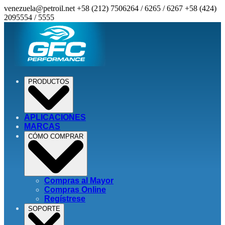
venezuela@petroil.net
+58 (212) 7506264 / 6265 / 6267
+58 (424)
2095554 / 5555
PRODUCTOS
APLICACIONES
MARCAS
CÓMO COMPRAR
Compras al Mayor
Compras Online
Regístrese
SOPORTE