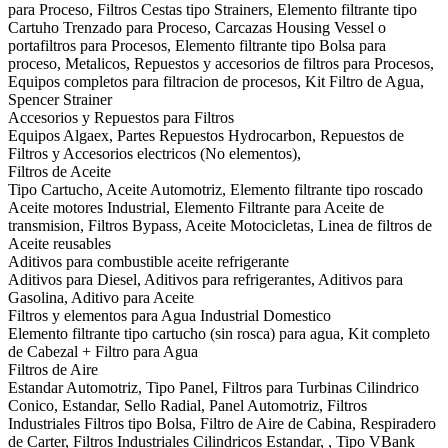
para Proceso, Filtros Cestas tipo Strainers, Elemento filtrante tipo
Cartuho Trenzado para Proceso, Carcazas Housing Vessel o
portafiltros para Procesos, Elemento filtrante tipo Bolsa para
proceso, Metalicos, Repuestos y accesorios de filtros para Procesos,
Equipos completos para filtracion de procesos, Kit Filtro de Agua,
Spencer Strainer
Accesorios y Repuestos para Filtros
Equipos Algaex, Partes Repuestos Hydrocarbon, Repuestos de
Filtros y Accesorios electricos (No elementos),
Filtros de Aceite
Tipo Cartucho, Aceite Automotriz, Elemento filtrante tipo roscado
Aceite motores Industrial, Elemento Filtrante para Aceite de
transmision, Filtros Bypass, Aceite Motocicletas, Linea de filtros de
Aceite reusables
Aditivos para combustible aceite refrigerante
Aditivos para Diesel, Aditivos para refrigerantes, Aditivos para
Gasolina, Aditivo para Aceite
Filtros y elementos para Agua Industrial Domestico
Elemento filtrante tipo cartucho (sin rosca) para agua, Kit completo
de Cabezal + Filtro para Agua
Filtros de Aire
Estandar Automotriz, Tipo Panel, Filtros para Turbinas Cilindrico
Conico, Estandar, Sello Radial, Panel Automotriz, Filtros
Industriales Filtros tipo Bolsa, Filtro de Aire de Cabina, Respiradero
de Carter, Filtros Industriales Cilindricos Estandar, , Tipo VBank