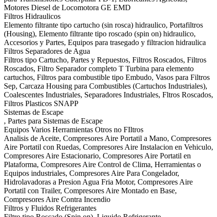
Motores Diesel de Locomotora GE EMD
Filtros Hidraulicos
Elemento filtrante tipo cartucho (sin rosca) hidraulico, Portafiltros
(Housing), Elemento filtrante tipo roscado (spin on) hidraulico,
Accesorios y Partes, Equipos para trasegado y filtracion hidraulica
Filtros Separadores de Agua
Filtros tipo Cartucho, Partes y Repuestos, Filtros Roscados, Filtros
Roscados, Filtro Separador completo T Turbina para elemento
cartuchos, Filtros para combustible tipo Embudo, Vasos para Filtros
Sep, Carcaza Housing para Combustibles (Cartuchos Industriales),
Coalescentes Industriales, Separadores Industriales, Fltros Roscados,
Filtros Plasticos SNAPP
Sistemas de Escape
, Partes para Sistemas de Escape
Equipos Varios Herramientas Otros no FIltros
Analisis de Aceite, Compresores Aire Portatil a Mano, Compresores
Aire Portatil con Ruedas, Compresores Aire Instalacion en Vehiculo,
Compresores Aire Estacionario, Compresores Aire Portatil en
Plataforma, Compresores Aire Control de Clima, Herramientas o
Equipos industriales, Compresores Aire Para Congelador,
Hidrolavadoras a Presion Agua Fria Motor, Compresores Aire
Portatil con Trailer, Compresores Aire Montado en Base,
Compresores Aire Contra Incendio
Filtros y Fluidos Refrigerantes
Filtro tipo Roscado (Spin on), Liquido Refrigerante