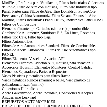
MiniPleat, Prefiltros para Ventilacion, Filtros Industriales Colectores
de Polvo, Filtro de Aire con Housing, Filtro Aire Industrial tipo
Panel, Partes para Filtros de Aire, Tipo Donaldson PowerCore,
Precleaners, Cabina Automotriz, Filtro Secante Frenos de Aire,
Marinos, Filtros Industriales Panel HEPA, Industriales Panel HVAC
Filtros de Combustible
Elemento filtrante tipo Cartucho (sin rosca) p combustible,
Combustible Automotriz, Surtidores E S, En Linea, Roscados,
Filtros tipo Caja, Filtro tipo Caja
Filtros Automotrices
Filtros de Aire Automotrices Standard, Filtros de Combustible,
Filtros de Aceite Automotriz, Filtros de Aire Automotrices tipo
PANEL
Filtros Elementos Vessel de Aviacion API
Elementos Filtrantes Aviacion API, Housing para Aviacion +
Accesorios Housing, Elementos Monitores, Control Calidad,
Elementos Separadores, Partes o Repuestos
Vasos Plasticos y metalicos para filtros Racor
Vasos metalicos blancos (marino) o beige, Vaso plastico de
policarbonato azul (marino)
Conexiones Hidraulicas
Acero Galvanizado, Acero Inoxidale, Conexiones y Acoples
Antiderrame Leakgard
REPUESTOS AUTOMOTRICES
BRAZO DE CONTROL, TERMINAL DE DIRECCION,