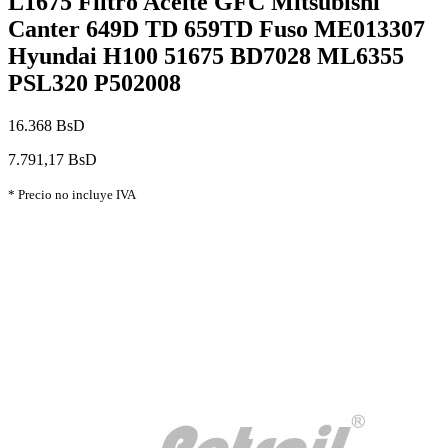
L1675 Filtro Aceite GFC Mitsubishi
Canter 649D TD 659TD Fuso ME013307
Hyundai H100 51675 BD7028 ML6355
PSL320 P502008
16.368 BsD
7.791,17 BsD
* Precio no incluye IVA