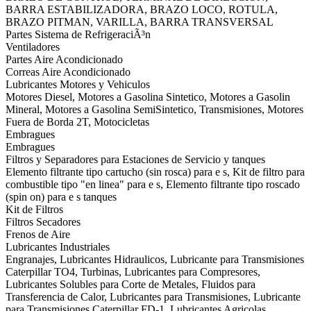
BARRA ESTABILIZADORA, BRAZO LOCO, ROTULA,
BRAZO PITMAN, VARILLA, BARRA TRANSVERSAL
Partes Sistema de RefrigeraciÃ³n
Ventiladores
Partes Aire Acondicionado
Correas Aire Acondicionado
Lubricantes Motores y Vehiculos
Motores Diesel, Motores a Gasolina Sintetico, Motores a Gasolin
Mineral, Motores a Gasolina SemiSintetico, Transmisiones, Motores
Fuera de Borda 2T, Motocicletas
Embragues
Embragues
Filtros y Separadores para Estaciones de Servicio y tanques
Elemento filtrante tipo cartucho (sin rosca) para e s, Kit de filtro para
combustible tipo "en linea" para e s, Elemento filtrante tipo roscado
(spin on) para e s tanques
Kit de Filtros
Filtros Secadores
Frenos de Aire
Lubricantes Industriales
Engranajes, Lubricantes Hidraulicos, Lubricante para Transmisiones
Caterpillar TO4, Turbinas, Lubricantes para Compresores,
Lubricantes Solubles para Corte de Metales, Fluidos para
Transferencia de Calor, Lubricantes para Transmisiones, Lubricante
para Transmisiones Caterpillar FD-1, Lubricantes Agricolas,