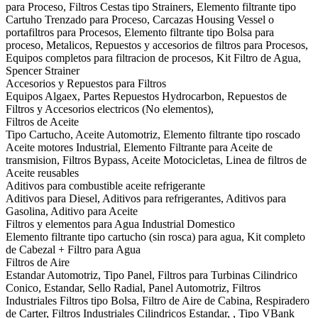
para Proceso, Filtros Cestas tipo Strainers, Elemento filtrante tipo
Cartuho Trenzado para Proceso, Carcazas Housing Vessel o
portafiltros para Procesos, Elemento filtrante tipo Bolsa para
proceso, Metalicos, Repuestos y accesorios de filtros para Procesos,
Equipos completos para filtracion de procesos, Kit Filtro de Agua,
Spencer Strainer
Accesorios y Repuestos para Filtros
Equipos Algaex, Partes Repuestos Hydrocarbon, Repuestos de
Filtros y Accesorios electricos (No elementos),
Filtros de Aceite
Tipo Cartucho, Aceite Automotriz, Elemento filtrante tipo roscado
Aceite motores Industrial, Elemento Filtrante para Aceite de
transmision, Filtros Bypass, Aceite Motocicletas, Linea de filtros de
Aceite reusables
Aditivos para combustible aceite refrigerante
Aditivos para Diesel, Aditivos para refrigerantes, Aditivos para
Gasolina, Aditivo para Aceite
Filtros y elementos para Agua Industrial Domestico
Elemento filtrante tipo cartucho (sin rosca) para agua, Kit completo
de Cabezal + Filtro para Agua
Filtros de Aire
Estandar Automotriz, Tipo Panel, Filtros para Turbinas Cilindrico
Conico, Estandar, Sello Radial, Panel Automotriz, Filtros
Industriales Filtros tipo Bolsa, Filtro de Aire de Cabina, Respiradero
de Carter, Filtros Industriales Cilindricos Estandar, , Tipo VBank