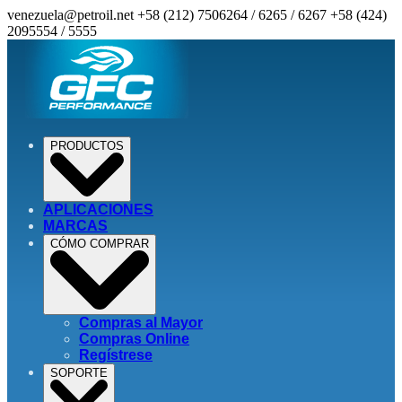
venezuela@petroil.net
+58 (212) 7506264 / 6265 / 6267
+58 (424)
2095554 / 5555
PRODUCTOS
APLICACIONES
MARCAS
CÓMO COMPRAR
Compras al Mayor
Compras Online
Regístrese
SOPORTE