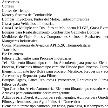
Accesorios
Correas
Correa de Tiempo
Motor y Sistema de Combustible
Bombas, Inyectores, Partes del Motor, Turbocompresores
Grasas para Vehiculos e Industrias
Grasa Uso Multiple con Disulfuro de Molibdeno NLGI2, Grasa Ext
Equipos para Reabastecimiento Combustible Gabinetes Bombas
Medidores de Flujo, Partes y Componentes Sueltos de Reabastecimie
Mangueras Industriales
Goma, Mangueras de Aviacion API1529, Thermoplasticas
Transmision
Eje Delantero
Filtros y Elementos para Procesos Industriales
Tela, Elemento filtrante tipo cartucho Absorbente para proceso, Eleme
Proceso, Elementos filtrante tipo cartucho Plisado para Proceso, Filtr
Elemento filtrante tipo Bolsa para proceso, Metalicos, Repuestos y acc
Accesorios y Repuestos para Filtros
Equipos Algaex, Partes Repuestos Hydrocarbon, Repuestos de Filtros 
Filtros de Aceite
Tipo Cartucho, Aceite Automotriz, Elemento filtrante tipo roscado Acei
Aditivos para combustible aceite refrigerante
Aditivos para Diesel, Aditivos para refrigerantes, Aditivos para Gasol
Filtros y elementos para Agua Industrial Domestico
Elemento filtrante tipo cartucho (sin rosca) para agua, Kit completo d