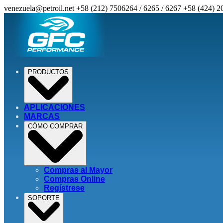
venezuela@petroil.net
+58 (212) 7506264 / 6265 / 6267
+58 (424) 2
PRODUCTOS
APLICACIONES
MARCAS
CÓMO COMPRAR
Compras al Mayor
Compras Online
Regístrese
SOPORTE