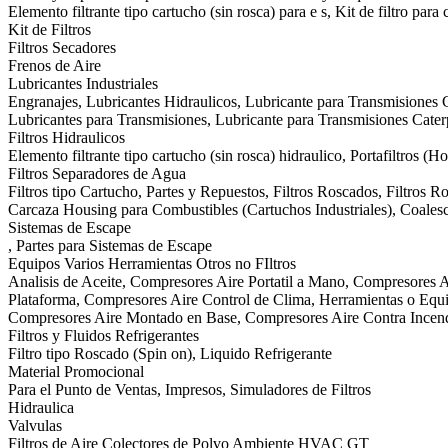
Elemento filtrante tipo cartucho (sin rosca) para e s, Kit de filtro para
Kit de Filtros
Filtros Secadores
Frenos de Aire
Lubricantes Industriales
Engranajes, Lubricantes Hidraulicos, Lubricante para Transmisiones C
Lubricantes para Transmisiones, Lubricante para Transmisiones Cat
Filtros Hidraulicos
Elemento filtrante tipo cartucho (sin rosca) hidraulico, Portafiltros (H
Filtros Separadores de Agua
Filtros tipo Cartucho, Partes y Repuestos, Filtros Roscados, Filtros 
Carcaza Housing para Combustibles (Cartuchos Industriales), Coalesce
Sistemas de Escape
, Partes para Sistemas de Escape
Equipos Varios Herramientas Otros no FIltros
Analisis de Aceite, Compresores Aire Portatil a Mano, Compresores A
Plataforma, Compresores Aire Control de Clima, Herramientas o Equip
Compresores Aire Montado en Base, Compresores Aire Contra Incen
Filtros y Fluidos Refrigerantes
Filtro tipo Roscado (Spin on), Liquido Refrigerante
Material Promocional
Para el Punto de Ventas, Impresos, Simuladores de Filtros
Hidraulica
Valvulas
Filtros de Aire Colectores de Polvo Ambiente HVAC GT