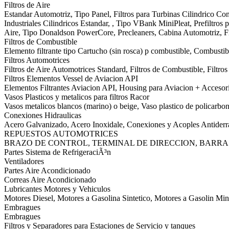
Filtros de Aire
Estandar Automotriz, Tipo Panel, Filtros para Turbinas Cilindrico Conic
Industriales Cilindricos Estandar, , Tipo VBank MiniPleat, Prefiltros pa
Aire, Tipo Donaldson PowerCore, Precleaners, Cabina Automotriz, Fi
Filtros de Combustible
Elemento filtrante tipo Cartucho (sin rosca) p combustible, Combustibl
Filtros Automotrices
Filtros de Aire Automotrices Standard, Filtros de Combustible, Filtr
Filtros Elementos Vessel de Aviacion API
Elementos Filtrantes Aviacion API, Housing para Aviacion + Accesor
Vasos Plasticos y metalicos para filtros Racor
Vasos metalicos blancos (marino) o beige, Vaso plastico de policarbon
Conexiones Hidraulicas
Acero Galvanizado, Acero Inoxidale, Conexiones y Acoples Antider
REPUESTOS AUTOMOTRICES
BRAZO DE CONTROL, TERMINAL DE DIRECCION, BARRA
Partes Sistema de RefrigeraciÃ³n
Ventiladores
Partes Aire Acondicionado
Correas Aire Acondicionado
Lubricantes Motores y Vehiculos
Motores Diesel, Motores a Gasolina Sintetico, Motores a Gasolin Min
Embragues
Embragues
Filtros y Separadores para Estaciones de Servicio y tanques