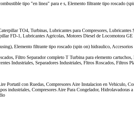
 combustible tipo "en linea" para e s, Elemento filtrante tipo roscado (sp
aterpillar TO4, Turbinas, Lubricantes para Compresores, Lubricantes S
erpillar FD-1, Lubricantes Agricolas, Motores Diesel de Locomotora 
ousing), Elemento filtrante tipo roscado (spin on) hidraulico, Accesorios
Roscados, Filtro Separador completo T Turbina para elemento cartuchos,
ntes Industriales, Separadores Industriales, Fltros Roscados, Filtros 
ire Portatil con Ruedas, Compresores Aire Instalacion en Vehiculo, Co
os industriales, Compresores Aire Para Congelador, Hidrolavadoras a P
dio