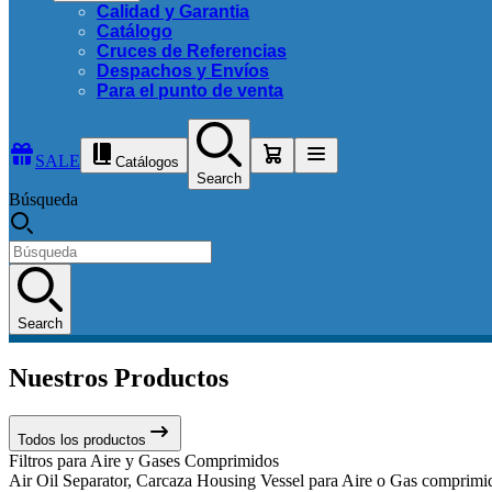
Calidad y Garantia
Catálogo
Cruces de Referencias
Despachos y Envíos
Para el punto de venta
SALE
Catálogos
Search
Búsqueda
Search
Nuestros Productos
Todos los productos
Filtros para Aire y Gases Comprimidos
Air Oil Separator, Carcaza Housing Vessel para Aire o Gas comprimido