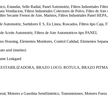
o, Estandar, Sello Radial, Panel Automotriz, Filtros Industriales Filtro
ra Ventilacion, Filtros Industriales Colectores de Polvo, Filtro de Aire 
ltro Secante Frenos de Aire, Marinos, Filtros Industriales Panel HEPA
e Automotriz, Surtidores E S, En Linea, Roscados, Filtros tipo Caja, Fi
os de Aceite Automotriz, Filtros de Aire Automotrices tipo PANEL
ios Housing, Elementos Monitores, Control Calidad, Elementos Separad
ato azul (marino)
rame Leakgard
 ESTABILIZADORA, BRAZO LOCO, ROTULA, BRAZO PITM
eral, Motores a Gasolina SemiSintetico, Transmisiones, Motores Fuera