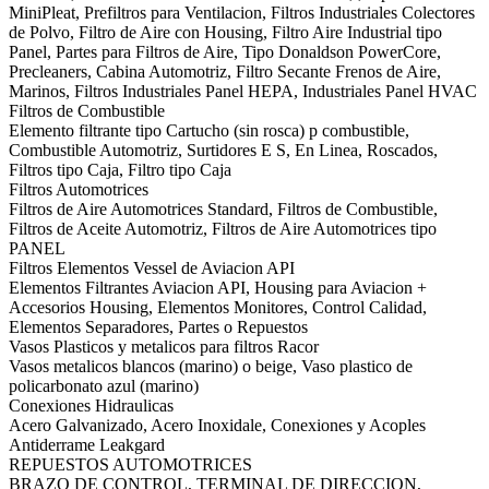
MiniPleat, Prefiltros para Ventilacion, Filtros Industriales Colectores
de Polvo, Filtro de Aire con Housing, Filtro Aire Industrial tipo
Panel, Partes para Filtros de Aire, Tipo Donaldson PowerCore,
Precleaners, Cabina Automotriz, Filtro Secante Frenos de Aire,
Marinos, Filtros Industriales Panel HEPA, Industriales Panel HVAC
Filtros de Combustible
Elemento filtrante tipo Cartucho (sin rosca) p combustible,
Combustible Automotriz, Surtidores E S, En Linea, Roscados,
Filtros tipo Caja, Filtro tipo Caja
Filtros Automotrices
Filtros de Aire Automotrices Standard, Filtros de Combustible,
Filtros de Aceite Automotriz, Filtros de Aire Automotrices tipo
PANEL
Filtros Elementos Vessel de Aviacion API
Elementos Filtrantes Aviacion API, Housing para Aviacion +
Accesorios Housing, Elementos Monitores, Control Calidad,
Elementos Separadores, Partes o Repuestos
Vasos Plasticos y metalicos para filtros Racor
Vasos metalicos blancos (marino) o beige, Vaso plastico de
policarbonato azul (marino)
Conexiones Hidraulicas
Acero Galvanizado, Acero Inoxidale, Conexiones y Acoples
Antiderrame Leakgard
REPUESTOS AUTOMOTRICES
BRAZO DE CONTROL, TERMINAL DE DIRECCION,