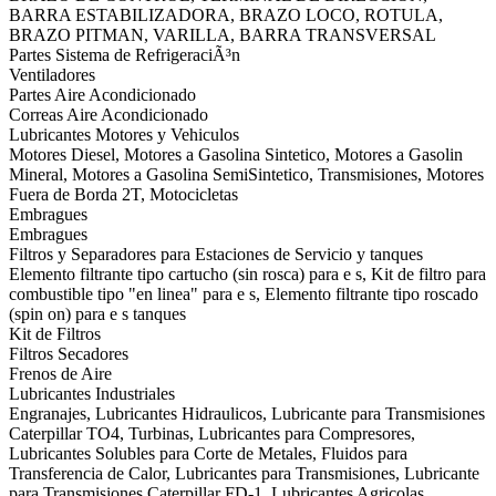
BARRA ESTABILIZADORA, BRAZO LOCO, ROTULA,
BRAZO PITMAN, VARILLA, BARRA TRANSVERSAL
Partes Sistema de RefrigeraciÃ³n
Ventiladores
Partes Aire Acondicionado
Correas Aire Acondicionado
Lubricantes Motores y Vehiculos
Motores Diesel, Motores a Gasolina Sintetico, Motores a Gasolin
Mineral, Motores a Gasolina SemiSintetico, Transmisiones, Motores
Fuera de Borda 2T, Motocicletas
Embragues
Embragues
Filtros y Separadores para Estaciones de Servicio y tanques
Elemento filtrante tipo cartucho (sin rosca) para e s, Kit de filtro para
combustible tipo "en linea" para e s, Elemento filtrante tipo roscado
(spin on) para e s tanques
Kit de Filtros
Filtros Secadores
Frenos de Aire
Lubricantes Industriales
Engranajes, Lubricantes Hidraulicos, Lubricante para Transmisiones
Caterpillar TO4, Turbinas, Lubricantes para Compresores,
Lubricantes Solubles para Corte de Metales, Fluidos para
Transferencia de Calor, Lubricantes para Transmisiones, Lubricante
para Transmisiones Caterpillar FD-1, Lubricantes Agricolas,