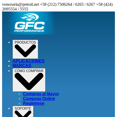
venezuela@petroil.net
+58 (212) 7506264 / 6265 / 6267
+58 (424)
2095554 / 5555
PRODUCTOS
APLICACIONES
MARCAS
CÓMO COMPRAR
Compras al Mayor
Compras Online
Regístrese
SOPORTE