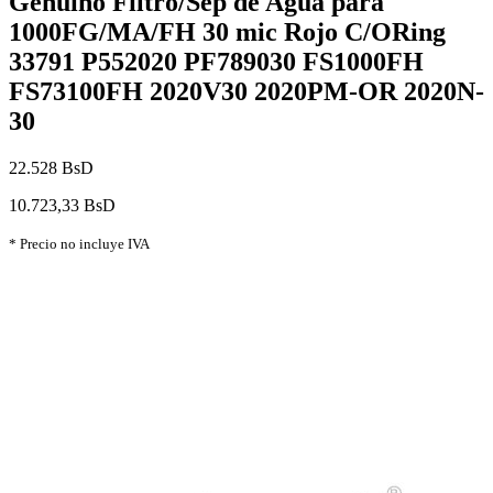
Genuino Filtro/Sep de Agua para
1000FG/MA/FH 30 mic Rojo C/ORing
33791 P552020 PF789030 FS1000FH
FS73100FH 2020V30 2020PM-OR 2020N-
30
22.528 BsD
10.723,33 BsD
* Precio no incluye IVA