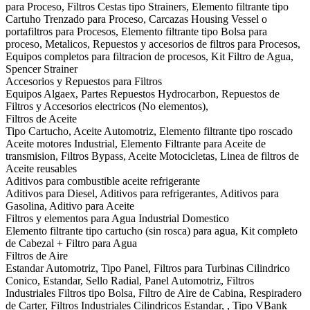
para Proceso, Filtros Cestas tipo Strainers, Elemento filtrante tipo
Cartuho Trenzado para Proceso, Carcazas Housing Vessel o
portafiltros para Procesos, Elemento filtrante tipo Bolsa para
proceso, Metalicos, Repuestos y accesorios de filtros para Procesos,
Equipos completos para filtracion de procesos, Kit Filtro de Agua,
Spencer Strainer
Accesorios y Repuestos para Filtros
Equipos Algaex, Partes Repuestos Hydrocarbon, Repuestos de
Filtros y Accesorios electricos (No elementos),
Filtros de Aceite
Tipo Cartucho, Aceite Automotriz, Elemento filtrante tipo roscado
Aceite motores Industrial, Elemento Filtrante para Aceite de
transmision, Filtros Bypass, Aceite Motocicletas, Linea de filtros de
Aceite reusables
Aditivos para combustible aceite refrigerante
Aditivos para Diesel, Aditivos para refrigerantes, Aditivos para
Gasolina, Aditivo para Aceite
Filtros y elementos para Agua Industrial Domestico
Elemento filtrante tipo cartucho (sin rosca) para agua, Kit completo
de Cabezal + Filtro para Agua
Filtros de Aire
Estandar Automotriz, Tipo Panel, Filtros para Turbinas Cilindrico
Conico, Estandar, Sello Radial, Panel Automotriz, Filtros
Industriales Filtros tipo Bolsa, Filtro de Aire de Cabina, Respiradero
de Carter, Filtros Industriales Cilindricos Estandar, , Tipo VBank