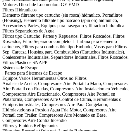
Motores Diesel de Locomotora GE EMD
Filtros Hidraulicos
Elemento filtrante tipo cartucho (sin rosca) hidraulico, Portafiltros
(Housing), Elemento filtrante tipo roscado (spin on) hidraulico,
Accesorios y Partes, Equipos para trasegado y filtracion hidraulica
Filtros Separadores de Agua
Filtros tipo Cartucho, Partes y Repuestos, Filtros Roscados, Filtros
Roscados, Filtro Separador completo T Turbina para elemento
cartuchos, Filtros para combustible tipo Embudo, Vasos para Filtros
Sep, Carcaza Housing para Combustibles (Cartuchos Industriales),
Coalescentes Industriales, Separadores Industriales, Fltros Roscados,
Filtros Plasticos SNAPP
Sistemas de Escape
, Partes para Sistemas de Escape
Equipos Varios Herramientas Otros no FIltros
Analisis de Aceite, Compresores Aire Portatil a Mano, Compresores
Aire Portatil con Ruedas, Compresores Aire Instalacion en Vehiculo,
Compresores Aire Estacionario, Compresores Aire Portatil en
Plataforma, Compresores Aire Control de Clima, Herramientas o
Equipos industriales, Compresores Aire Para Congelador,
Hidrolavadoras a Presion Agua Fria Motor, Compresores Aire
Portatil con Trailer, Compresores Aire Montado en Base,
Compresores Aire Contra Incendio
Filtros y Fluidos Refrigerantes
Filtro tipo Roscado (Spin on), Liquido Refrigerante