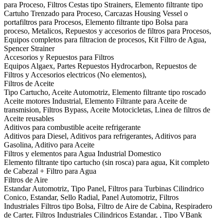
para Proceso, Filtros Cestas tipo Strainers, Elemento filtrante tipo
Cartuho Trenzado para Proceso, Carcazas Housing Vessel o
portafiltros para Procesos, Elemento filtrante tipo Bolsa para
proceso, Metalicos, Repuestos y accesorios de filtros para Procesos,
Equipos completos para filtracion de procesos, Kit Filtro de Agua,
Spencer Strainer
Accesorios y Repuestos para Filtros
Equipos Algaex, Partes Repuestos Hydrocarbon, Repuestos de
Filtros y Accesorios electricos (No elementos),
Filtros de Aceite
Tipo Cartucho, Aceite Automotriz, Elemento filtrante tipo roscado
Aceite motores Industrial, Elemento Filtrante para Aceite de
transmision, Filtros Bypass, Aceite Motocicletas, Linea de filtros de
Aceite reusables
Aditivos para combustible aceite refrigerante
Aditivos para Diesel, Aditivos para refrigerantes, Aditivos para
Gasolina, Aditivo para Aceite
Filtros y elementos para Agua Industrial Domestico
Elemento filtrante tipo cartucho (sin rosca) para agua, Kit completo
de Cabezal + Filtro para Agua
Filtros de Aire
Estandar Automotriz, Tipo Panel, Filtros para Turbinas Cilindrico
Conico, Estandar, Sello Radial, Panel Automotriz, Filtros
Industriales Filtros tipo Bolsa, Filtro de Aire de Cabina, Respiradero
de Carter, Filtros Industriales Cilindricos Estandar, , Tipo VBank