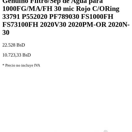
Genuino Filtro/Sep de Agua para
1000FG/MA/FH 30 mic Rojo C/ORing
33791 P552020 PF789030 FS1000FH
FS73100FH 2020V30 2020PM-OR 2020N-
30
22.528 BsD
10.723,33 BsD
* Precio no incluye IVA