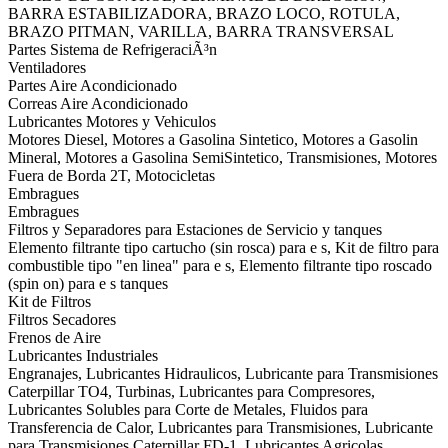
BARRA ESTABILIZADORA, BRAZO LOCO, ROTULA,
BRAZO PITMAN, VARILLA, BARRA TRANSVERSAL
Partes Sistema de RefrigeraciÃ³n
Ventiladores
Partes Aire Acondicionado
Correas Aire Acondicionado
Lubricantes Motores y Vehiculos
Motores Diesel, Motores a Gasolina Sintetico, Motores a Gasolin
Mineral, Motores a Gasolina SemiSintetico, Transmisiones, Motores
Fuera de Borda 2T, Motocicletas
Embragues
Embragues
Filtros y Separadores para Estaciones de Servicio y tanques
Elemento filtrante tipo cartucho (sin rosca) para e s, Kit de filtro para
combustible tipo "en linea" para e s, Elemento filtrante tipo roscado
(spin on) para e s tanques
Kit de Filtros
Filtros Secadores
Frenos de Aire
Lubricantes Industriales
Engranajes, Lubricantes Hidraulicos, Lubricante para Transmisiones
Caterpillar TO4, Turbinas, Lubricantes para Compresores,
Lubricantes Solubles para Corte de Metales, Fluidos para
Transferencia de Calor, Lubricantes para Transmisiones, Lubricante
para Transmisiones Caterpillar FD-1, Lubricantes Agricolas,