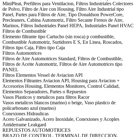
MiniPleat, Prefiltros para Ventilacion, Filtros Industriales Colectores
de Polvo, Filtro de Aire con Housing, Filtro Aire Industrial tipo
Panel, Partes para Filtros de Aire, Tipo Donaldson PowerCore,
Precleaners, Cabina Automotriz, Filtro Secante Frenos de Aire,
Marinos, Filtros Industriales Panel HEPA, Industriales Panel HVAC
Filtros de Combustible
Elemento filtrante tipo Cartucho (sin rosca) p combustible,
Combustible Automotriz, Surtidores E S, En Linea, Roscados,
Filtros tipo Caja, Filtro tipo Caja
Filtros Automotrices
Filtros de Aire Automotrices Standard, Filtros de Combustible,
Filtros de Aceite Automotriz, Filtros de Aire Automotrices tipo
PANEL
Filtros Elementos Vessel de Aviacion API
Elementos Filtrantes Aviacion API, Housing para Aviacion +
Accesorios Housing, Elementos Monitores, Control Calidad,
Elementos Separadores, Partes o Repuestos
Vasos Plasticos y metalicos para filtros Racor
Vasos metalicos blancos (marino) o beige, Vaso plastico de
policarbonato azul (marino)
Conexiones Hidraulicas
Acero Galvanizado, Acero Inoxidale, Conexiones y Acoples
Antiderrame Leakgard
REPUESTOS AUTOMOTRICES
BRAZO DE CONTROL, TERMINAL DE DIRECCION,