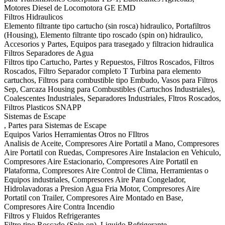
Motores Diesel de Locomotora GE EMD
Filtros Hidraulicos
Elemento filtrante tipo cartucho (sin rosca) hidraulico, Portafiltros
(Housing), Elemento filtrante tipo roscado (spin on) hidraulico,
Accesorios y Partes, Equipos para trasegado y filtracion hidraulica
Filtros Separadores de Agua
Filtros tipo Cartucho, Partes y Repuestos, Filtros Roscados, Filtros
Roscados, Filtro Separador completo T Turbina para elemento
cartuchos, Filtros para combustible tipo Embudo, Vasos para Filtros
Sep, Carcaza Housing para Combustibles (Cartuchos Industriales),
Coalescentes Industriales, Separadores Industriales, Fltros Roscados,
Filtros Plasticos SNAPP
Sistemas de Escape
, Partes para Sistemas de Escape
Equipos Varios Herramientas Otros no FIltros
Analisis de Aceite, Compresores Aire Portatil a Mano, Compresores
Aire Portatil con Ruedas, Compresores Aire Instalacion en Vehiculo,
Compresores Aire Estacionario, Compresores Aire Portatil en
Plataforma, Compresores Aire Control de Clima, Herramientas o
Equipos industriales, Compresores Aire Para Congelador,
Hidrolavadoras a Presion Agua Fria Motor, Compresores Aire
Portatil con Trailer, Compresores Aire Montado en Base,
Compresores Aire Contra Incendio
Filtros y Fluidos Refrigerantes
Filtro tipo Roscado (Spin on), Liquido Refrigerante