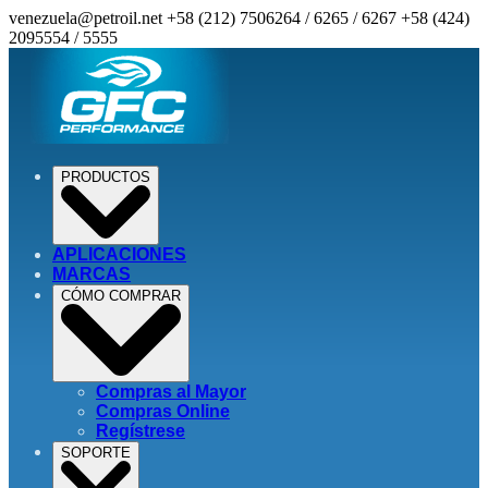
venezuela@petroil.net
+58 (212) 7506264 / 6265 / 6267
+58 (424)
2095554 / 5555
PRODUCTOS
APLICACIONES
MARCAS
CÓMO COMPRAR
Compras al Mayor
Compras Online
Regístrese
SOPORTE