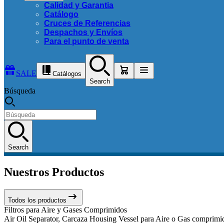
Calidad y Garantia
Catálogo
Cruces de Referencias
Despachos y Envíos
Para el punto de venta
SALE
Catálogos
Search
Búsqueda
Search
Nuestros Productos
Todos los productos
Filtros para Aire y Gases Comprimidos
Air Oil Separator, Carcaza Housing Vessel para Aire o Gas comprimido