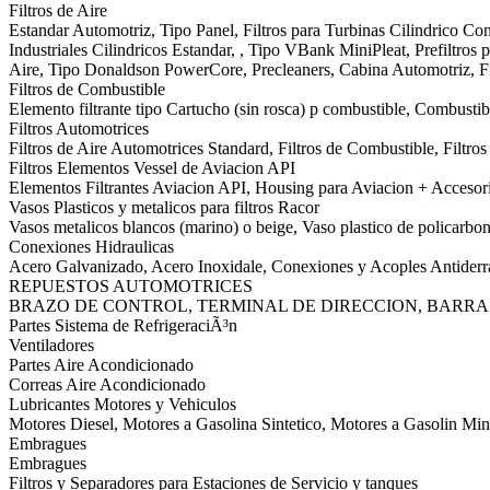
Filtros de Aire
Estandar Automotriz, Tipo Panel, Filtros para Turbinas Cilindrico Conic
Industriales Cilindricos Estandar, , Tipo VBank MiniPleat, Prefiltros pa
Aire, Tipo Donaldson PowerCore, Precleaners, Cabina Automotriz, Fi
Filtros de Combustible
Elemento filtrante tipo Cartucho (sin rosca) p combustible, Combustibl
Filtros Automotrices
Filtros de Aire Automotrices Standard, Filtros de Combustible, Filtr
Filtros Elementos Vessel de Aviacion API
Elementos Filtrantes Aviacion API, Housing para Aviacion + Accesor
Vasos Plasticos y metalicos para filtros Racor
Vasos metalicos blancos (marino) o beige, Vaso plastico de policarbon
Conexiones Hidraulicas
Acero Galvanizado, Acero Inoxidale, Conexiones y Acoples Antider
REPUESTOS AUTOMOTRICES
BRAZO DE CONTROL, TERMINAL DE DIRECCION, BARRA
Partes Sistema de RefrigeraciÃ³n
Ventiladores
Partes Aire Acondicionado
Correas Aire Acondicionado
Lubricantes Motores y Vehiculos
Motores Diesel, Motores a Gasolina Sintetico, Motores a Gasolin Min
Embragues
Embragues
Filtros y Separadores para Estaciones de Servicio y tanques