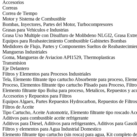
Accesorios
Correas
Correa de Tiempo
Motor y Sistema de Combustible
Bombas, Inyectores, Partes del Motor, Turbocompresores
Grasas para Vehiculos e Industrias
Grasa Uso Multiple con Disulfuro de Molibdeno NLGI2, Grasa Ext
Equipos para Reabastecimiento Combustible Gabinetes Bombas
Medidores de Flujo, Partes y Componentes Sueltos de Reabastecimie
Mangueras Industriales
Goma, Mangueras de Aviacion API1529, Thermoplasticas
Transmision
Eje Delantero
Filtros y Elementos para Procesos Industriales
Tela, Elemento filtrante tipo cartucho Absorbente para proceso, Eleme
Proceso, Elementos filtrante tipo cartucho Plisado para Proceso, Filtr
Elemento filtrante tipo Bolsa para proceso, Metalicos, Repuestos y acc
Accesorios y Repuestos para Filtros
Equipos Algaex, Partes Repuestos Hydrocarbon, Repuestos de Filtros 
Filtros de Aceite
Tipo Cartucho, Aceite Automotriz, Elemento filtrante tipo roscado Acei
Aditivos para combustible aceite refrigerante
Aditivos para Diesel, Aditivos para refrigerantes, Aditivos para Gasol
Filtros y elementos para Agua Industrial Domestico
Elemento filtrante tipo cartucho (sin rosca) para agua, Kit completo d