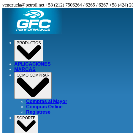
venezuela@petroil.net
+58 (212) 7506264 / 6265 / 6267
+58 (424) 2
PRODUCTOS
APLICACIONES
MARCAS
CÓMO COMPRAR
Compras al Mayor
Compras Online
Regístrese
SOPORTE