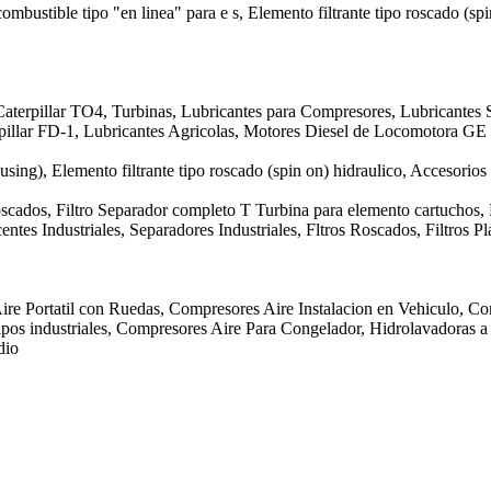
 combustible tipo "en linea" para e s, Elemento filtrante tipo roscado (sp
aterpillar TO4, Turbinas, Lubricantes para Compresores, Lubricantes S
erpillar FD-1, Lubricantes Agricolas, Motores Diesel de Locomotora 
ousing), Elemento filtrante tipo roscado (spin on) hidraulico, Accesorios
Roscados, Filtro Separador completo T Turbina para elemento cartuchos,
ntes Industriales, Separadores Industriales, Fltros Roscados, Filtros 
ire Portatil con Ruedas, Compresores Aire Instalacion en Vehiculo, Co
os industriales, Compresores Aire Para Congelador, Hidrolavadoras a P
dio