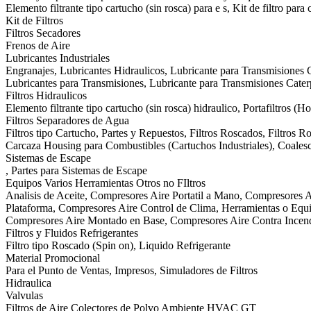
Elemento filtrante tipo cartucho (sin rosca) para e s, Kit de filtro para
Kit de Filtros
Filtros Secadores
Frenos de Aire
Lubricantes Industriales
Engranajes, Lubricantes Hidraulicos, Lubricante para Transmisiones C
Lubricantes para Transmisiones, Lubricante para Transmisiones Cat
Filtros Hidraulicos
Elemento filtrante tipo cartucho (sin rosca) hidraulico, Portafiltros (H
Filtros Separadores de Agua
Filtros tipo Cartucho, Partes y Repuestos, Filtros Roscados, Filtros 
Carcaza Housing para Combustibles (Cartuchos Industriales), Coalesce
Sistemas de Escape
, Partes para Sistemas de Escape
Equipos Varios Herramientas Otros no FIltros
Analisis de Aceite, Compresores Aire Portatil a Mano, Compresores A
Plataforma, Compresores Aire Control de Clima, Herramientas o Equip
Compresores Aire Montado en Base, Compresores Aire Contra Incen
Filtros y Fluidos Refrigerantes
Filtro tipo Roscado (Spin on), Liquido Refrigerante
Material Promocional
Para el Punto de Ventas, Impresos, Simuladores de Filtros
Hidraulica
Valvulas
Filtros de Aire Colectores de Polvo Ambiente HVAC GT