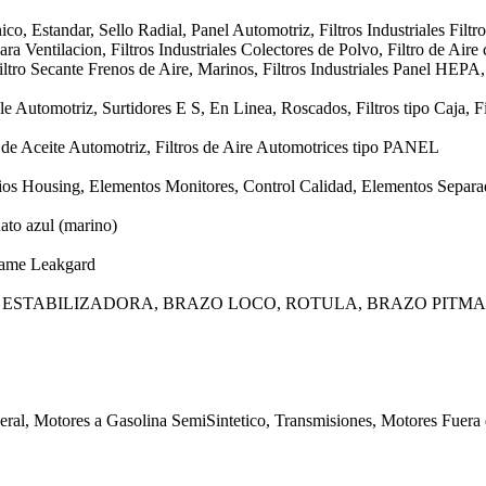
o, Estandar, Sello Radial, Panel Automotriz, Filtros Industriales Filtro
ra Ventilacion, Filtros Industriales Colectores de Polvo, Filtro de Aire 
ltro Secante Frenos de Aire, Marinos, Filtros Industriales Panel HEPA
e Automotriz, Surtidores E S, En Linea, Roscados, Filtros tipo Caja, Fi
os de Aceite Automotriz, Filtros de Aire Automotrices tipo PANEL
ios Housing, Elementos Monitores, Control Calidad, Elementos Separad
ato azul (marino)
rame Leakgard
 ESTABILIZADORA, BRAZO LOCO, ROTULA, BRAZO PITM
eral, Motores a Gasolina SemiSintetico, Transmisiones, Motores Fuera