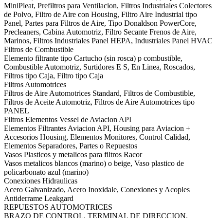
MiniPleat, Prefiltros para Ventilacion, Filtros Industriales Colectores
de Polvo, Filtro de Aire con Housing, Filtro Aire Industrial tipo
Panel, Partes para Filtros de Aire, Tipo Donaldson PowerCore,
Precleaners, Cabina Automotriz, Filtro Secante Frenos de Aire,
Marinos, Filtros Industriales Panel HEPA, Industriales Panel HVAC
Filtros de Combustible
Elemento filtrante tipo Cartucho (sin rosca) p combustible,
Combustible Automotriz, Surtidores E S, En Linea, Roscados,
Filtros tipo Caja, Filtro tipo Caja
Filtros Automotrices
Filtros de Aire Automotrices Standard, Filtros de Combustible,
Filtros de Aceite Automotriz, Filtros de Aire Automotrices tipo
PANEL
Filtros Elementos Vessel de Aviacion API
Elementos Filtrantes Aviacion API, Housing para Aviacion +
Accesorios Housing, Elementos Monitores, Control Calidad,
Elementos Separadores, Partes o Repuestos
Vasos Plasticos y metalicos para filtros Racor
Vasos metalicos blancos (marino) o beige, Vaso plastico de
policarbonato azul (marino)
Conexiones Hidraulicas
Acero Galvanizado, Acero Inoxidale, Conexiones y Acoples
Antiderrame Leakgard
REPUESTOS AUTOMOTRICES
BRAZO DE CONTROL, TERMINAL DE DIRECCION,