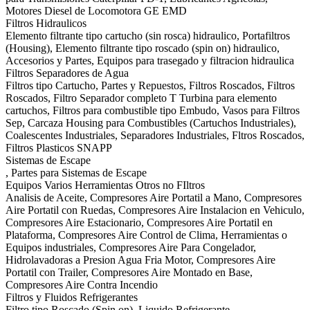
Motores Diesel de Locomotora GE EMD
Filtros Hidraulicos
Elemento filtrante tipo cartucho (sin rosca) hidraulico, Portafiltros
(Housing), Elemento filtrante tipo roscado (spin on) hidraulico,
Accesorios y Partes, Equipos para trasegado y filtracion hidraulica
Filtros Separadores de Agua
Filtros tipo Cartucho, Partes y Repuestos, Filtros Roscados, Filtros
Roscados, Filtro Separador completo T Turbina para elemento
cartuchos, Filtros para combustible tipo Embudo, Vasos para Filtros
Sep, Carcaza Housing para Combustibles (Cartuchos Industriales),
Coalescentes Industriales, Separadores Industriales, Fltros Roscados,
Filtros Plasticos SNAPP
Sistemas de Escape
, Partes para Sistemas de Escape
Equipos Varios Herramientas Otros no FIltros
Analisis de Aceite, Compresores Aire Portatil a Mano, Compresores
Aire Portatil con Ruedas, Compresores Aire Instalacion en Vehiculo,
Compresores Aire Estacionario, Compresores Aire Portatil en
Plataforma, Compresores Aire Control de Clima, Herramientas o
Equipos industriales, Compresores Aire Para Congelador,
Hidrolavadoras a Presion Agua Fria Motor, Compresores Aire
Portatil con Trailer, Compresores Aire Montado en Base,
Compresores Aire Contra Incendio
Filtros y Fluidos Refrigerantes
Filtro tipo Roscado (Spin on), Liquido Refrigerante