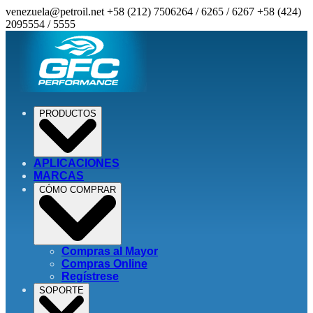
venezuela@petroil.net
+58 (212) 7506264 / 6265 / 6267
+58 (424)
2095554 / 5555
PRODUCTOS
APLICACIONES
MARCAS
CÓMO COMPRAR
Compras al Mayor
Compras Online
Regístrese
SOPORTE