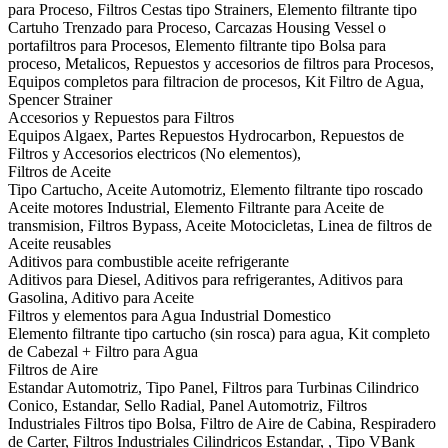
para Proceso, Filtros Cestas tipo Strainers, Elemento filtrante tipo
Cartuho Trenzado para Proceso, Carcazas Housing Vessel o
portafiltros para Procesos, Elemento filtrante tipo Bolsa para
proceso, Metalicos, Repuestos y accesorios de filtros para Procesos,
Equipos completos para filtracion de procesos, Kit Filtro de Agua,
Spencer Strainer
Accesorios y Repuestos para Filtros
Equipos Algaex, Partes Repuestos Hydrocarbon, Repuestos de
Filtros y Accesorios electricos (No elementos),
Filtros de Aceite
Tipo Cartucho, Aceite Automotriz, Elemento filtrante tipo roscado
Aceite motores Industrial, Elemento Filtrante para Aceite de
transmision, Filtros Bypass, Aceite Motocicletas, Linea de filtros de
Aceite reusables
Aditivos para combustible aceite refrigerante
Aditivos para Diesel, Aditivos para refrigerantes, Aditivos para
Gasolina, Aditivo para Aceite
Filtros y elementos para Agua Industrial Domestico
Elemento filtrante tipo cartucho (sin rosca) para agua, Kit completo
de Cabezal + Filtro para Agua
Filtros de Aire
Estandar Automotriz, Tipo Panel, Filtros para Turbinas Cilindrico
Conico, Estandar, Sello Radial, Panel Automotriz, Filtros
Industriales Filtros tipo Bolsa, Filtro de Aire de Cabina, Respiradero
de Carter, Filtros Industriales Cilindricos Estandar, , Tipo VBank