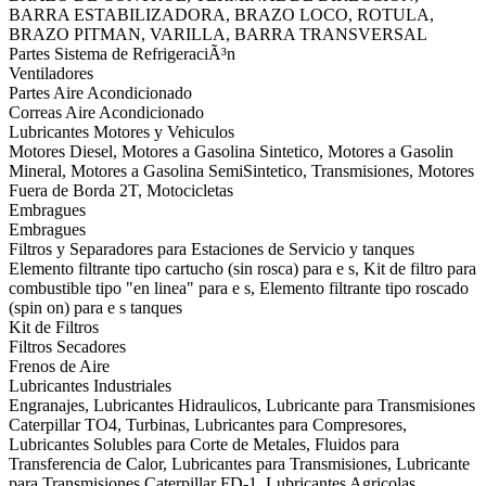
BARRA ESTABILIZADORA, BRAZO LOCO, ROTULA,
BRAZO PITMAN, VARILLA, BARRA TRANSVERSAL
Partes Sistema de RefrigeraciÃ³n
Ventiladores
Partes Aire Acondicionado
Correas Aire Acondicionado
Lubricantes Motores y Vehiculos
Motores Diesel, Motores a Gasolina Sintetico, Motores a Gasolin
Mineral, Motores a Gasolina SemiSintetico, Transmisiones, Motores
Fuera de Borda 2T, Motocicletas
Embragues
Embragues
Filtros y Separadores para Estaciones de Servicio y tanques
Elemento filtrante tipo cartucho (sin rosca) para e s, Kit de filtro para
combustible tipo "en linea" para e s, Elemento filtrante tipo roscado
(spin on) para e s tanques
Kit de Filtros
Filtros Secadores
Frenos de Aire
Lubricantes Industriales
Engranajes, Lubricantes Hidraulicos, Lubricante para Transmisiones
Caterpillar TO4, Turbinas, Lubricantes para Compresores,
Lubricantes Solubles para Corte de Metales, Fluidos para
Transferencia de Calor, Lubricantes para Transmisiones, Lubricante
para Transmisiones Caterpillar FD-1, Lubricantes Agricolas,