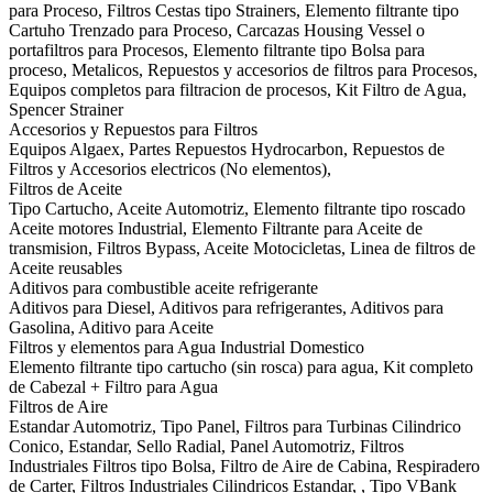
para Proceso, Filtros Cestas tipo Strainers, Elemento filtrante tipo
Cartuho Trenzado para Proceso, Carcazas Housing Vessel o
portafiltros para Procesos, Elemento filtrante tipo Bolsa para
proceso, Metalicos, Repuestos y accesorios de filtros para Procesos,
Equipos completos para filtracion de procesos, Kit Filtro de Agua,
Spencer Strainer
Accesorios y Repuestos para Filtros
Equipos Algaex, Partes Repuestos Hydrocarbon, Repuestos de
Filtros y Accesorios electricos (No elementos),
Filtros de Aceite
Tipo Cartucho, Aceite Automotriz, Elemento filtrante tipo roscado
Aceite motores Industrial, Elemento Filtrante para Aceite de
transmision, Filtros Bypass, Aceite Motocicletas, Linea de filtros de
Aceite reusables
Aditivos para combustible aceite refrigerante
Aditivos para Diesel, Aditivos para refrigerantes, Aditivos para
Gasolina, Aditivo para Aceite
Filtros y elementos para Agua Industrial Domestico
Elemento filtrante tipo cartucho (sin rosca) para agua, Kit completo
de Cabezal + Filtro para Agua
Filtros de Aire
Estandar Automotriz, Tipo Panel, Filtros para Turbinas Cilindrico
Conico, Estandar, Sello Radial, Panel Automotriz, Filtros
Industriales Filtros tipo Bolsa, Filtro de Aire de Cabina, Respiradero
de Carter, Filtros Industriales Cilindricos Estandar, , Tipo VBank