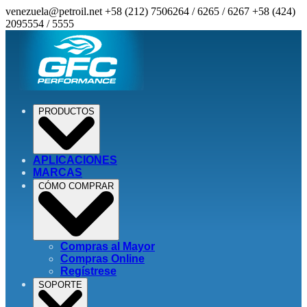
venezuela@petroil.net
+58 (212) 7506264 / 6265 / 6267
+58 (424)
2095554 / 5555
PRODUCTOS
APLICACIONES
MARCAS
CÓMO COMPRAR
Compras al Mayor
Compras Online
Regístrese
SOPORTE