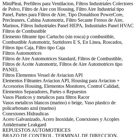
MiniPleat, Prefiltros para Ventilacion, Filtros Industriales Colectores
de Polvo, Filtro de Aire con Housing, Filtro Aire Industrial tipo
Panel, Partes para Filtros de Aire, Tipo Donaldson PowerCore,
Precleaners, Cabina Automotriz, Filtro Secante Frenos de Aire,
Marinos, Filtros Industriales Panel HEPA, Industriales Panel HVAC
Filtros de Combustible
Elemento filtrante tipo Cartucho (sin rosca) p combustible,
Combustible Automotriz, Surtidores E S, En Linea, Roscados,
Filtros tipo Caja, Filtro tipo Caja
Filtros Automotrices
Filtros de Aire Automotrices Standard, Filtros de Combustible,
Filtros de Aceite Automotriz, Filtros de Aire Automotrices tipo
PANEL
Filtros Elementos Vessel de Aviacion API
Elementos Filtrantes Aviacion API, Housing para Aviacion +
Accesorios Housing, Elementos Monitores, Control Calidad,
Elementos Separadores, Partes o Repuestos
Vasos Plasticos y metalicos para filtros Racor
Vasos metalicos blancos (marino) o beige, Vaso plastico de
policarbonato azul (marino)
Conexiones Hidraulicas
Acero Galvanizado, Acero Inoxidale, Conexiones y Acoples
Antiderrame Leakgard
REPUESTOS AUTOMOTRICES
BRAZO DE CONTROL, TERMINAL DE DIRECCION,