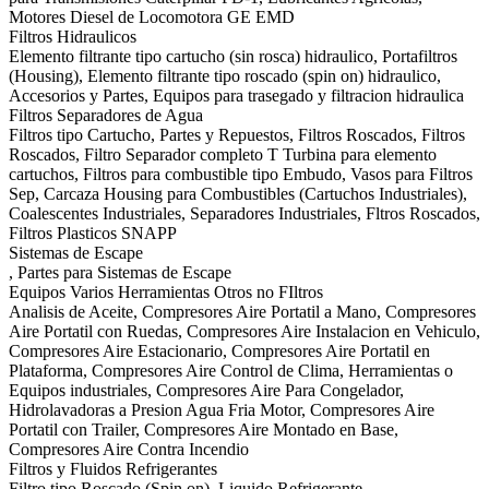
Motores Diesel de Locomotora GE EMD
Filtros Hidraulicos
Elemento filtrante tipo cartucho (sin rosca) hidraulico, Portafiltros
(Housing), Elemento filtrante tipo roscado (spin on) hidraulico,
Accesorios y Partes, Equipos para trasegado y filtracion hidraulica
Filtros Separadores de Agua
Filtros tipo Cartucho, Partes y Repuestos, Filtros Roscados, Filtros
Roscados, Filtro Separador completo T Turbina para elemento
cartuchos, Filtros para combustible tipo Embudo, Vasos para Filtros
Sep, Carcaza Housing para Combustibles (Cartuchos Industriales),
Coalescentes Industriales, Separadores Industriales, Fltros Roscados,
Filtros Plasticos SNAPP
Sistemas de Escape
, Partes para Sistemas de Escape
Equipos Varios Herramientas Otros no FIltros
Analisis de Aceite, Compresores Aire Portatil a Mano, Compresores
Aire Portatil con Ruedas, Compresores Aire Instalacion en Vehiculo,
Compresores Aire Estacionario, Compresores Aire Portatil en
Plataforma, Compresores Aire Control de Clima, Herramientas o
Equipos industriales, Compresores Aire Para Congelador,
Hidrolavadoras a Presion Agua Fria Motor, Compresores Aire
Portatil con Trailer, Compresores Aire Montado en Base,
Compresores Aire Contra Incendio
Filtros y Fluidos Refrigerantes
Filtro tipo Roscado (Spin on), Liquido Refrigerante