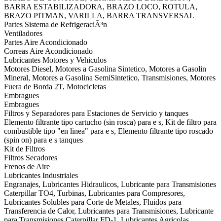
BARRA ESTABILIZADORA, BRAZO LOCO, ROTULA,
BRAZO PITMAN, VARILLA, BARRA TRANSVERSAL
Partes Sistema de RefrigeraciÃ³n
Ventiladores
Partes Aire Acondicionado
Correas Aire Acondicionado
Lubricantes Motores y Vehiculos
Motores Diesel, Motores a Gasolina Sintetico, Motores a Gasolin
Mineral, Motores a Gasolina SemiSintetico, Transmisiones, Motores
Fuera de Borda 2T, Motocicletas
Embragues
Embragues
Filtros y Separadores para Estaciones de Servicio y tanques
Elemento filtrante tipo cartucho (sin rosca) para e s, Kit de filtro para
combustible tipo "en linea" para e s, Elemento filtrante tipo roscado
(spin on) para e s tanques
Kit de Filtros
Filtros Secadores
Frenos de Aire
Lubricantes Industriales
Engranajes, Lubricantes Hidraulicos, Lubricante para Transmisiones
Caterpillar TO4, Turbinas, Lubricantes para Compresores,
Lubricantes Solubles para Corte de Metales, Fluidos para
Transferencia de Calor, Lubricantes para Transmisiones, Lubricante
para Transmisiones Caterpillar FD-1, Lubricantes Agricolas,