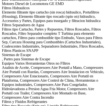
Motores Diesel de Locomotora GE EMD
Filtros Hidraulicos
Elemento filtrante tipo cartucho (sin rosca) hidraulico, Portafiltros
(Housing), Elemento filtrante tipo roscado (spin on) hidraulico,
Accesorios y Partes, Equipos para trasegado y filtracion hidraulica
Filtros Separadores de Agua
Filtros tipo Cartucho, Partes y Repuestos, Filtros Roscados, Filtros
Roscados, Filtro Separador completo T Turbina para elemento
cartuchos, Filtros para combustible tipo Embudo, Vasos para Filtros
Sep, Carcaza Housing para Combustibles (Cartuchos Industriales),
Coalescentes Industriales, Separadores Industriales, Fltros Roscados,
Filtros Plasticos SNAPP
Sistemas de Escape
, Partes para Sistemas de Escape
Equipos Varios Herramientas Otros no FIltros
Analisis de Aceite, Compresores Aire Portatil a Mano, Compresores
Aire Portatil con Ruedas, Compresores Aire Instalacion en Vehiculo,
Compresores Aire Estacionario, Compresores Aire Portatil en
Plataforma, Compresores Aire Control de Clima, Herramientas o
Equipos industriales, Compresores Aire Para Congelador,
Hidrolavadoras a Presion Agua Fria Motor, Compresores Aire
Portatil con Trailer, Compresores Aire Montado en Base,
Compresores Aire Contra Incendio
Filtros y Fluidos Refrigerantes
Filtro tipo Roscado (Spin on), Liquido Refrigerante