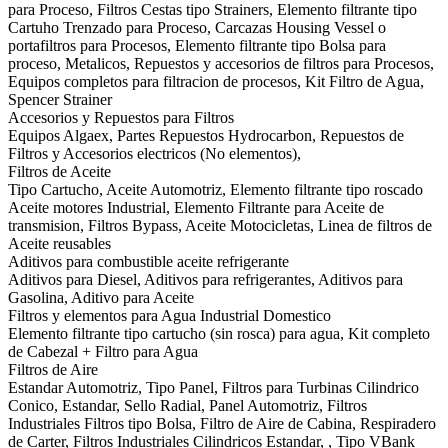
para Proceso, Filtros Cestas tipo Strainers, Elemento filtrante tipo
Cartuho Trenzado para Proceso, Carcazas Housing Vessel o
portafiltros para Procesos, Elemento filtrante tipo Bolsa para
proceso, Metalicos, Repuestos y accesorios de filtros para Procesos,
Equipos completos para filtracion de procesos, Kit Filtro de Agua,
Spencer Strainer
Accesorios y Repuestos para Filtros
Equipos Algaex, Partes Repuestos Hydrocarbon, Repuestos de
Filtros y Accesorios electricos (No elementos),
Filtros de Aceite
Tipo Cartucho, Aceite Automotriz, Elemento filtrante tipo roscado
Aceite motores Industrial, Elemento Filtrante para Aceite de
transmision, Filtros Bypass, Aceite Motocicletas, Linea de filtros de
Aceite reusables
Aditivos para combustible aceite refrigerante
Aditivos para Diesel, Aditivos para refrigerantes, Aditivos para
Gasolina, Aditivo para Aceite
Filtros y elementos para Agua Industrial Domestico
Elemento filtrante tipo cartucho (sin rosca) para agua, Kit completo
de Cabezal + Filtro para Agua
Filtros de Aire
Estandar Automotriz, Tipo Panel, Filtros para Turbinas Cilindrico
Conico, Estandar, Sello Radial, Panel Automotriz, Filtros
Industriales Filtros tipo Bolsa, Filtro de Aire de Cabina, Respiradero
de Carter, Filtros Industriales Cilindricos Estandar, , Tipo VBank