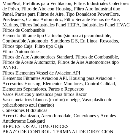
MiniPleat, Prefiltros para Ventilacion, Filtros Industriales Colectores
de Polvo, Filtro de Aire con Housing, Filtro Aire Industrial tipo
Panel, Partes para Filtros de Aire, Tipo Donaldson PowerCore,
Precleaners, Cabina Automotriz, Filtro Secante Frenos de Aire,
Marinos, Filtros Industriales Panel HEPA, Industriales Panel HVAC
Filtros de Combustible
Elemento filtrante tipo Cartucho (sin rosca) p combustible,
Combustible Automotriz, Surtidores E S, En Linea, Roscados,
Filtros tipo Caja, Filtro tipo Caja
Filtros Automotrices
Filtros de Aire Automotrices Standard, Filtros de Combustible,
Filtros de Aceite Automotriz, Filtros de Aire Automotrices tipo
PANEL
Filtros Elementos Vessel de Aviacion API
Elementos Filtrantes Aviacion API, Housing para Aviacion +
Accesorios Housing, Elementos Monitores, Control Calidad,
Elementos Separadores, Partes o Repuestos
Vasos Plasticos y metalicos para filtros Racor
Vasos metalicos blancos (marino) o beige, Vaso plastico de
policarbonato azul (marino)
Conexiones Hidraulicas
Acero Galvanizado, Acero Inoxidale, Conexiones y Acoples
Antiderrame Leakgard
REPUESTOS AUTOMOTRICES
BRAZO DE CONTROL, TERMINAL DE DIRECCION,