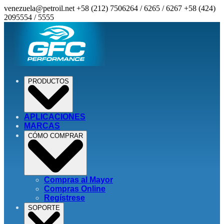
venezuela@petroil.net
+58 (212) 7506264 / 6265 / 6267
+58 (424)
2095554 / 5555
PRODUCTOS
APLICACIONES
MARCAS
CÓMO COMPRAR
Compras al Mayor
Compras Online
Regístrese
SOPORTE