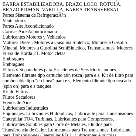
BARRA ESTABILIZADORA, BRAZO LOCO, ROTULA,
BRAZO PITMAN, VARILLA, BARRA TRANSVERSAL
Partes Sistema de RefrigeraciÃ³n
Ventiladores
Partes Aire Acondicionado
Correas Aire Acondicionado
Lubricantes Motores y Vehiculos
Motores Diesel, Motores a Gasolina Sintetico, Motores a Gasolin
Mineral, Motores a Gasolina SemiSintetico, Transmisiones, Motores
Fuera de Borda 2T, Motocicletas
Embragues
Embragues
Filtros y Separadores para Estaciones de Servicio y tanques
Elemento filtrante tipo cartucho (sin rosca) para e s, Kit de filtro para
combustible tipo "en linea" para e s, Elemento filtrante tipo roscado
(spin on) para e s tanques
Kit de Filtros
Filtros Secadores
Frenos de Aire
Lubricantes Industriales
Engranajes, Lubricantes Hidraulicos, Lubricante para Transmisiones
Caterpillar TO4, Turbinas, Lubricantes para Compresores,
Lubricantes Solubles para Corte de Metales, Fluidos para
Transferencia de Calor, Lubricantes para Transmisiones, Lubricante
para Transmisiones Caterpillar FD-1, Lubricantes Agricolas,