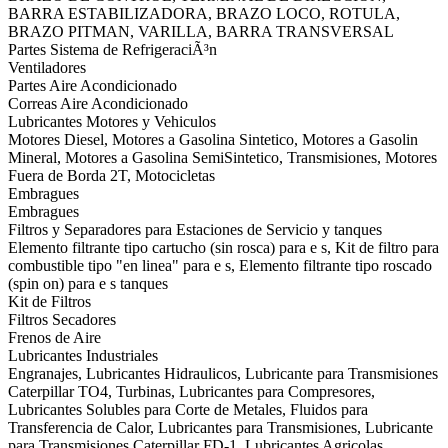
BARRA ESTABILIZADORA, BRAZO LOCO, ROTULA,
BRAZO PITMAN, VARILLA, BARRA TRANSVERSAL
Partes Sistema de RefrigeraciÃ³n
Ventiladores
Partes Aire Acondicionado
Correas Aire Acondicionado
Lubricantes Motores y Vehiculos
Motores Diesel, Motores a Gasolina Sintetico, Motores a Gasolin
Mineral, Motores a Gasolina SemiSintetico, Transmisiones, Motores
Fuera de Borda 2T, Motocicletas
Embragues
Embragues
Filtros y Separadores para Estaciones de Servicio y tanques
Elemento filtrante tipo cartucho (sin rosca) para e s, Kit de filtro para
combustible tipo "en linea" para e s, Elemento filtrante tipo roscado
(spin on) para e s tanques
Kit de Filtros
Filtros Secadores
Frenos de Aire
Lubricantes Industriales
Engranajes, Lubricantes Hidraulicos, Lubricante para Transmisiones
Caterpillar TO4, Turbinas, Lubricantes para Compresores,
Lubricantes Solubles para Corte de Metales, Fluidos para
Transferencia de Calor, Lubricantes para Transmisiones, Lubricante
para Transmisiones Caterpillar FD-1, Lubricantes Agricolas,