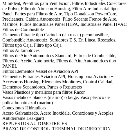
MiniPleat, Prefiltros para Ventilacion, Filtros Industriales Colectores
de Polvo, Filtro de Aire con Housing, Filtro Aire Industrial tipo
Panel, Partes para Filtros de Aire, Tipo Donaldson PowerCore,
Precleaners, Cabina Automotriz, Filtro Secante Frenos de Aire,
Marinos, Filtros Industriales Panel HEPA, Industriales Panel HVAC
Filtros de Combustible
Elemento filtrante tipo Cartucho (sin rosca) p combustible,
Combustible Automotriz, Surtidores E S, En Linea, Roscados,
Filtros tipo Caja, Filtro tipo Caja
Filtros Automotrices
Filtros de Aire Automotrices Standard, Filtros de Combustible,
Filtros de Aceite Automotriz, Filtros de Aire Automotrices tipo
PANEL
Filtros Elementos Vessel de Aviacion API
Elementos Filtrantes Aviacion API, Housing para Aviacion +
Accesorios Housing, Elementos Monitores, Control Calidad,
Elementos Separadores, Partes o Repuestos
Vasos Plasticos y metalicos para filtros Racor
Vasos metalicos blancos (marino) o beige, Vaso plastico de
policarbonato azul (marino)
Conexiones Hidraulicas
Acero Galvanizado, Acero Inoxidale, Conexiones y Acoples
Antiderrame Leakgard
REPUESTOS AUTOMOTRICES
BRAZO DE CONTROL, TERMINAL DE DIRECCION,