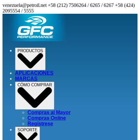
venezuela@petroil.net
+58 (212) 7506264 / 6265 / 6267
+58 (424)
2095554 / 5555
PRODUCTOS
APLICACIONES
MARCAS
CÓMO COMPRAR
Compras al Mayor
Compras Online
Regístrese
SOPORTE