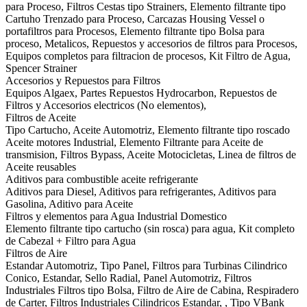
para Proceso, Filtros Cestas tipo Strainers, Elemento filtrante tipo
Cartuho Trenzado para Proceso, Carcazas Housing Vessel o
portafiltros para Procesos, Elemento filtrante tipo Bolsa para
proceso, Metalicos, Repuestos y accesorios de filtros para Procesos,
Equipos completos para filtracion de procesos, Kit Filtro de Agua,
Spencer Strainer
Accesorios y Repuestos para Filtros
Equipos Algaex, Partes Repuestos Hydrocarbon, Repuestos de
Filtros y Accesorios electricos (No elementos),
Filtros de Aceite
Tipo Cartucho, Aceite Automotriz, Elemento filtrante tipo roscado
Aceite motores Industrial, Elemento Filtrante para Aceite de
transmision, Filtros Bypass, Aceite Motocicletas, Linea de filtros de
Aceite reusables
Aditivos para combustible aceite refrigerante
Aditivos para Diesel, Aditivos para refrigerantes, Aditivos para
Gasolina, Aditivo para Aceite
Filtros y elementos para Agua Industrial Domestico
Elemento filtrante tipo cartucho (sin rosca) para agua, Kit completo
de Cabezal + Filtro para Agua
Filtros de Aire
Estandar Automotriz, Tipo Panel, Filtros para Turbinas Cilindrico
Conico, Estandar, Sello Radial, Panel Automotriz, Filtros
Industriales Filtros tipo Bolsa, Filtro de Aire de Cabina, Respiradero
de Carter, Filtros Industriales Cilindricos Estandar, , Tipo VBank