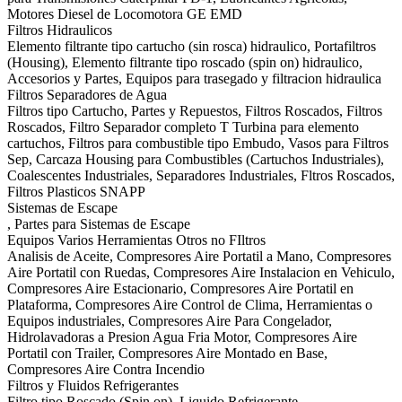
Motores Diesel de Locomotora GE EMD
Filtros Hidraulicos
Elemento filtrante tipo cartucho (sin rosca) hidraulico, Portafiltros
(Housing), Elemento filtrante tipo roscado (spin on) hidraulico,
Accesorios y Partes, Equipos para trasegado y filtracion hidraulica
Filtros Separadores de Agua
Filtros tipo Cartucho, Partes y Repuestos, Filtros Roscados, Filtros
Roscados, Filtro Separador completo T Turbina para elemento
cartuchos, Filtros para combustible tipo Embudo, Vasos para Filtros
Sep, Carcaza Housing para Combustibles (Cartuchos Industriales),
Coalescentes Industriales, Separadores Industriales, Fltros Roscados,
Filtros Plasticos SNAPP
Sistemas de Escape
, Partes para Sistemas de Escape
Equipos Varios Herramientas Otros no FIltros
Analisis de Aceite, Compresores Aire Portatil a Mano, Compresores
Aire Portatil con Ruedas, Compresores Aire Instalacion en Vehiculo,
Compresores Aire Estacionario, Compresores Aire Portatil en
Plataforma, Compresores Aire Control de Clima, Herramientas o
Equipos industriales, Compresores Aire Para Congelador,
Hidrolavadoras a Presion Agua Fria Motor, Compresores Aire
Portatil con Trailer, Compresores Aire Montado en Base,
Compresores Aire Contra Incendio
Filtros y Fluidos Refrigerantes
Filtro tipo Roscado (Spin on), Liquido Refrigerante