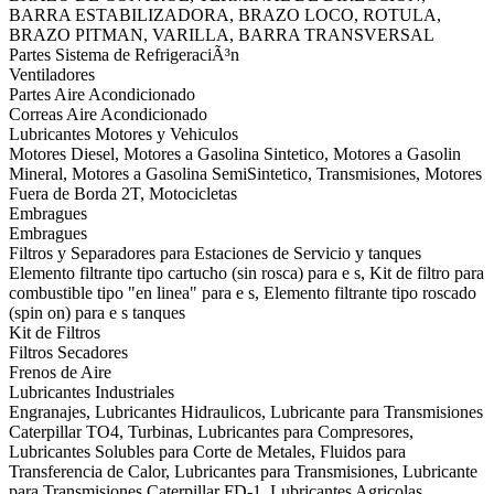
BARRA ESTABILIZADORA, BRAZO LOCO, ROTULA,
BRAZO PITMAN, VARILLA, BARRA TRANSVERSAL
Partes Sistema de RefrigeraciÃ³n
Ventiladores
Partes Aire Acondicionado
Correas Aire Acondicionado
Lubricantes Motores y Vehiculos
Motores Diesel, Motores a Gasolina Sintetico, Motores a Gasolin
Mineral, Motores a Gasolina SemiSintetico, Transmisiones, Motores
Fuera de Borda 2T, Motocicletas
Embragues
Embragues
Filtros y Separadores para Estaciones de Servicio y tanques
Elemento filtrante tipo cartucho (sin rosca) para e s, Kit de filtro para
combustible tipo "en linea" para e s, Elemento filtrante tipo roscado
(spin on) para e s tanques
Kit de Filtros
Filtros Secadores
Frenos de Aire
Lubricantes Industriales
Engranajes, Lubricantes Hidraulicos, Lubricante para Transmisiones
Caterpillar TO4, Turbinas, Lubricantes para Compresores,
Lubricantes Solubles para Corte de Metales, Fluidos para
Transferencia de Calor, Lubricantes para Transmisiones, Lubricante
para Transmisiones Caterpillar FD-1, Lubricantes Agricolas,