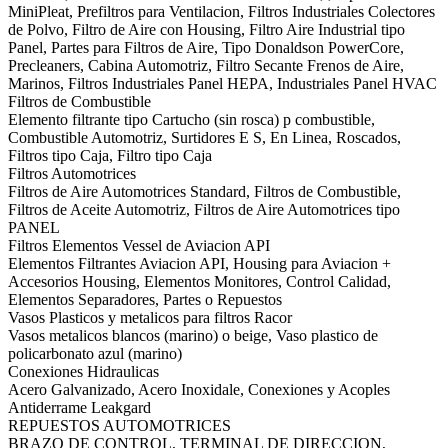
MiniPleat, Prefiltros para Ventilacion, Filtros Industriales Colectores
de Polvo, Filtro de Aire con Housing, Filtro Aire Industrial tipo
Panel, Partes para Filtros de Aire, Tipo Donaldson PowerCore,
Precleaners, Cabina Automotriz, Filtro Secante Frenos de Aire,
Marinos, Filtros Industriales Panel HEPA, Industriales Panel HVAC
Filtros de Combustible
Elemento filtrante tipo Cartucho (sin rosca) p combustible,
Combustible Automotriz, Surtidores E S, En Linea, Roscados,
Filtros tipo Caja, Filtro tipo Caja
Filtros Automotrices
Filtros de Aire Automotrices Standard, Filtros de Combustible,
Filtros de Aceite Automotriz, Filtros de Aire Automotrices tipo
PANEL
Filtros Elementos Vessel de Aviacion API
Elementos Filtrantes Aviacion API, Housing para Aviacion +
Accesorios Housing, Elementos Monitores, Control Calidad,
Elementos Separadores, Partes o Repuestos
Vasos Plasticos y metalicos para filtros Racor
Vasos metalicos blancos (marino) o beige, Vaso plastico de
policarbonato azul (marino)
Conexiones Hidraulicas
Acero Galvanizado, Acero Inoxidale, Conexiones y Acoples
Antiderrame Leakgard
REPUESTOS AUTOMOTRICES
BRAZO DE CONTROL, TERMINAL DE DIRECCION,