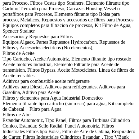
para Proceso, Filtros Cestas tipo Strainers, Elemento filtrante tipo
Cartuho Trenzado para Proceso, Carcazas Housing Vessel o
portafiltros para Procesos, Elemento filtrante tipo Bolsa para
proceso, Metalicos, Repuestos y accesorios de filtros para Procesos,
Equipos completos para filtracion de procesos, Kit Filtro de Agua,
Spencer Strainer
Accesorios y Repuestos para Filtros
Equipos Algaex, Partes Repuestos Hydrocarbon, Repuestos de
Filtros y Accesorios electricos (No elementos),
Filtros de Aceite
Tipo Cartucho, Aceite Automotriz, Elemento filtrante tipo roscado
Aceite motores Industrial, Elemento Filtrante para Aceite de
transmision, Filtros Bypass, Aceite Motocicletas, Linea de filtros de
Aceite reusables
Aditivos para combustible aceite refrigerante
Aditivos para Diesel, Aditivos para refrigerantes, Aditivos para
Gasolina, Aditivo para Aceite
Filtros y elementos para Agua Industrial Domestico
Elemento filtrante tipo cartucho (sin rosca) para agua, Kit completo
de Cabezal + Filtro para Agua
Filtros de Aire
Estandar Automotriz, Tipo Panel, Filtros para Turbinas Cilindrico
Conico, Estandar, Sello Radial, Panel Automotriz, Filtros
Industriales Filtros tipo Bolsa, Filtro de Aire de Cabina, Respiradero
de Carter, Filtros Industriales Cilindricos Estandar, , Tipo VBank