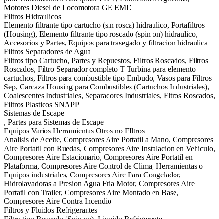
Motores Diesel de Locomotora GE EMD
Filtros Hidraulicos
Elemento filtrante tipo cartucho (sin rosca) hidraulico, Portafiltros
(Housing), Elemento filtrante tipo roscado (spin on) hidraulico,
Accesorios y Partes, Equipos para trasegado y filtracion hidraulica
Filtros Separadores de Agua
Filtros tipo Cartucho, Partes y Repuestos, Filtros Roscados, Filtros
Roscados, Filtro Separador completo T Turbina para elemento
cartuchos, Filtros para combustible tipo Embudo, Vasos para Filtros
Sep, Carcaza Housing para Combustibles (Cartuchos Industriales),
Coalescentes Industriales, Separadores Industriales, Fltros Roscados,
Filtros Plasticos SNAPP
Sistemas de Escape
, Partes para Sistemas de Escape
Equipos Varios Herramientas Otros no FIltros
Analisis de Aceite, Compresores Aire Portatil a Mano, Compresores
Aire Portatil con Ruedas, Compresores Aire Instalacion en Vehiculo,
Compresores Aire Estacionario, Compresores Aire Portatil en
Plataforma, Compresores Aire Control de Clima, Herramientas o
Equipos industriales, Compresores Aire Para Congelador,
Hidrolavadoras a Presion Agua Fria Motor, Compresores Aire
Portatil con Trailer, Compresores Aire Montado en Base,
Compresores Aire Contra Incendio
Filtros y Fluidos Refrigerantes
Filtro tipo Roscado (Spin on), Liquido Refrigerante