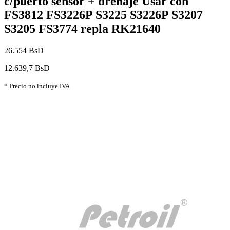
c/puerto sensor + drenaje Usar con
FS3812 FS3226P S3225 S3226P S3207
S3205 FS3774 repla RK21640
26.554 BsD
12.639,7 BsD
* Precio no incluye IVA