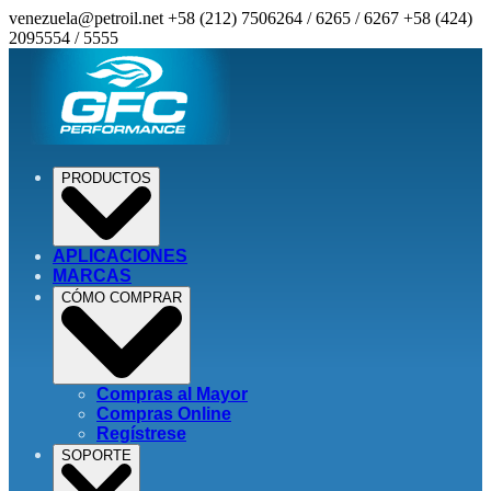
venezuela@petroil.net
+58 (212) 7506264 / 6265 / 6267
+58 (424)
2095554 / 5555
PRODUCTOS
APLICACIONES
MARCAS
CÓMO COMPRAR
Compras al Mayor
Compras Online
Regístrese
SOPORTE