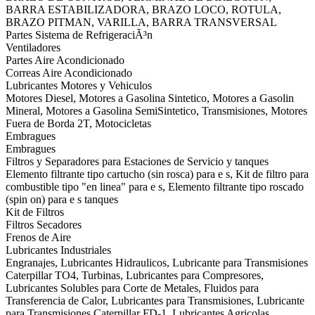
BARRA ESTABILIZADORA, BRAZO LOCO, ROTULA,
BRAZO PITMAN, VARILLA, BARRA TRANSVERSAL
Partes Sistema de RefrigeraciÃ³n
Ventiladores
Partes Aire Acondicionado
Correas Aire Acondicionado
Lubricantes Motores y Vehiculos
Motores Diesel, Motores a Gasolina Sintetico, Motores a Gasolin
Mineral, Motores a Gasolina SemiSintetico, Transmisiones, Motores
Fuera de Borda 2T, Motocicletas
Embragues
Embragues
Filtros y Separadores para Estaciones de Servicio y tanques
Elemento filtrante tipo cartucho (sin rosca) para e s, Kit de filtro para
combustible tipo "en linea" para e s, Elemento filtrante tipo roscado
(spin on) para e s tanques
Kit de Filtros
Filtros Secadores
Frenos de Aire
Lubricantes Industriales
Engranajes, Lubricantes Hidraulicos, Lubricante para Transmisiones
Caterpillar TO4, Turbinas, Lubricantes para Compresores,
Lubricantes Solubles para Corte de Metales, Fluidos para
Transferencia de Calor, Lubricantes para Transmisiones, Lubricante
para Transmisiones Caterpillar FD-1, Lubricantes Agricolas,