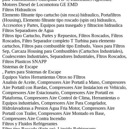
Motores Diesel de Locomotora GE EMD
Filtros Hidraulicos
Elemento filtrante tipo cartucho (sin rosca) hidraulico, Portafiltros
(Housing), Elemento filtrante tipo roscado (spin on) hidraulico,
Accesorios y Partes, Equipos para trasegado y filtracion hidraulica
Filtros Separadores de Agua
Filtros tipo Cartucho, Partes y Repuestos, Filtros Roscados, Filtros
Roscados, Filtro Separador completo T Turbina para elemento
cartuchos, Filtros para combustible tipo Embudo, Vasos para Filtros
Sep, Carcaza Housing para Combustibles (Cartuchos Industriales),
Coalescentes Industriales, Separadores Industriales, Fltros Roscados,
Filtros Plasticos SNAPP
Sistemas de Escape
, Partes para Sistemas de Escape
Equipos Varios Herramientas Otros no FIltros
Analisis de Aceite, Compresores Aire Portatil a Mano, Compresores
Aire Portatil con Ruedas, Compresores Aire Instalacion en Vehiculo,
Compresores Aire Estacionario, Compresores Aire Portatil en
Plataforma, Compresores Aire Control de Clima, Herramientas o
Equipos industriales, Compresores Aire Para Congelador,
Hidrolavadoras a Presion Agua Fria Motor, Compresores Aire
Portatil con Trailer, Compresores Aire Montado en Base,
Compresores Aire Contra Incendio
Filtros y Fluidos Refrigerantes
Filtro tipo Roscado (Spin on), Liquido Refrigerante