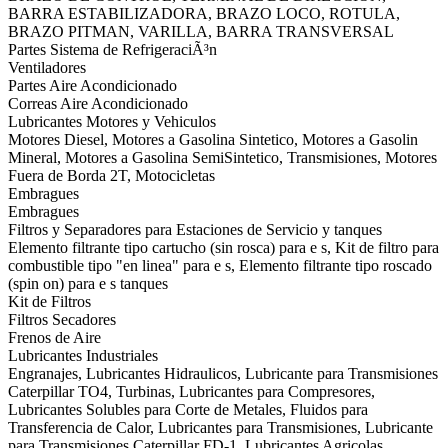
BARRA ESTABILIZADORA, BRAZO LOCO, ROTULA,
BRAZO PITMAN, VARILLA, BARRA TRANSVERSAL
Partes Sistema de RefrigeraciÃ³n
Ventiladores
Partes Aire Acondicionado
Correas Aire Acondicionado
Lubricantes Motores y Vehiculos
Motores Diesel, Motores a Gasolina Sintetico, Motores a Gasolin
Mineral, Motores a Gasolina SemiSintetico, Transmisiones, Motores
Fuera de Borda 2T, Motocicletas
Embragues
Embragues
Filtros y Separadores para Estaciones de Servicio y tanques
Elemento filtrante tipo cartucho (sin rosca) para e s, Kit de filtro para
combustible tipo "en linea" para e s, Elemento filtrante tipo roscado
(spin on) para e s tanques
Kit de Filtros
Filtros Secadores
Frenos de Aire
Lubricantes Industriales
Engranajes, Lubricantes Hidraulicos, Lubricante para Transmisiones
Caterpillar TO4, Turbinas, Lubricantes para Compresores,
Lubricantes Solubles para Corte de Metales, Fluidos para
Transferencia de Calor, Lubricantes para Transmisiones, Lubricante
para Transmisiones Caterpillar FD-1, Lubricantes Agricolas,