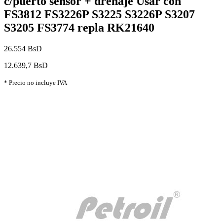
c/puerto sensor + drenaje Usar con
FS3812 FS3226P S3225 S3226P S3207
S3205 FS3774 repla RK21640
26.554 BsD
12.639,7 BsD
* Precio no incluye IVA