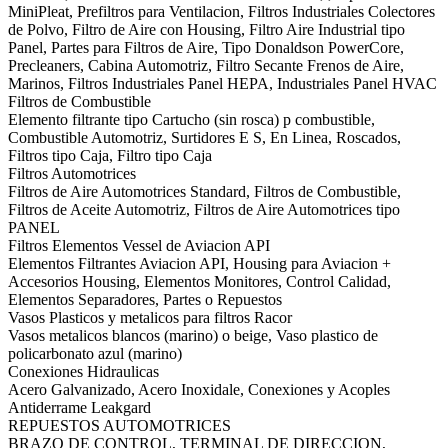
MiniPleat, Prefiltros para Ventilacion, Filtros Industriales Colectores
de Polvo, Filtro de Aire con Housing, Filtro Aire Industrial tipo
Panel, Partes para Filtros de Aire, Tipo Donaldson PowerCore,
Precleaners, Cabina Automotriz, Filtro Secante Frenos de Aire,
Marinos, Filtros Industriales Panel HEPA, Industriales Panel HVAC
Filtros de Combustible
Elemento filtrante tipo Cartucho (sin rosca) p combustible,
Combustible Automotriz, Surtidores E S, En Linea, Roscados,
Filtros tipo Caja, Filtro tipo Caja
Filtros Automotrices
Filtros de Aire Automotrices Standard, Filtros de Combustible,
Filtros de Aceite Automotriz, Filtros de Aire Automotrices tipo
PANEL
Filtros Elementos Vessel de Aviacion API
Elementos Filtrantes Aviacion API, Housing para Aviacion +
Accesorios Housing, Elementos Monitores, Control Calidad,
Elementos Separadores, Partes o Repuestos
Vasos Plasticos y metalicos para filtros Racor
Vasos metalicos blancos (marino) o beige, Vaso plastico de
policarbonato azul (marino)
Conexiones Hidraulicas
Acero Galvanizado, Acero Inoxidale, Conexiones y Acoples
Antiderrame Leakgard
REPUESTOS AUTOMOTRICES
BRAZO DE CONTROL, TERMINAL DE DIRECCION,