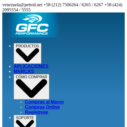
venezuela@petroil.net
+58 (212) 7506264 / 6265 / 6267
+58 (424)
2095554 / 5555
PRODUCTOS
APLICACIONES
MARCAS
CÓMO COMPRAR
Compras al Mayor
Compras Online
Regístrese
SOPORTE