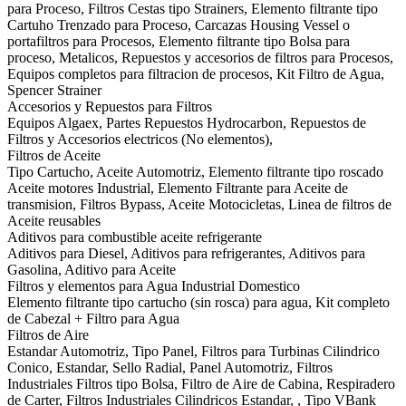
para Proceso, Filtros Cestas tipo Strainers, Elemento filtrante tipo
Cartuho Trenzado para Proceso, Carcazas Housing Vessel o
portafiltros para Procesos, Elemento filtrante tipo Bolsa para
proceso, Metalicos, Repuestos y accesorios de filtros para Procesos,
Equipos completos para filtracion de procesos, Kit Filtro de Agua,
Spencer Strainer
Accesorios y Repuestos para Filtros
Equipos Algaex, Partes Repuestos Hydrocarbon, Repuestos de
Filtros y Accesorios electricos (No elementos),
Filtros de Aceite
Tipo Cartucho, Aceite Automotriz, Elemento filtrante tipo roscado
Aceite motores Industrial, Elemento Filtrante para Aceite de
transmision, Filtros Bypass, Aceite Motocicletas, Linea de filtros de
Aceite reusables
Aditivos para combustible aceite refrigerante
Aditivos para Diesel, Aditivos para refrigerantes, Aditivos para
Gasolina, Aditivo para Aceite
Filtros y elementos para Agua Industrial Domestico
Elemento filtrante tipo cartucho (sin rosca) para agua, Kit completo
de Cabezal + Filtro para Agua
Filtros de Aire
Estandar Automotriz, Tipo Panel, Filtros para Turbinas Cilindrico
Conico, Estandar, Sello Radial, Panel Automotriz, Filtros
Industriales Filtros tipo Bolsa, Filtro de Aire de Cabina, Respiradero
de Carter, Filtros Industriales Cilindricos Estandar, , Tipo VBank